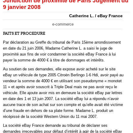
Juridiction de proximité de Paris Jugement du
9 janvier 2008
Catherine L. / eBay France
e-commerce
FAITS ET PROCEDURE
Par déclaration au Greffe du tribunal de Paris 15ème arrondissement
en date du 21 juin 2006, Madame Catherine L. a saisi le juge de
proximité aux fins de voir condamner la société eBay France à lui
payer la somme de 4000 € à titre de dommages et intérêts.
Au soutien de ses demandes, elle expose avoir acheté sur le site
eBay un véhicule de type 2005 Citroën Berlingo 1-6 Hdi, avoir payé au
vendeur la somme de 4000 € en utilisant son pseudonyme « monotet
11 » et après avoir souscrit à Triple Deal mais ne pas avoir reçu le
véhicule. Elle ajoute avoir mis en demeure la société eBay par lettres
en date des 1 et 13 juin 2007. La société eBay lui a répondu n’avoir
aucune trace de son achat sur son compte et qu’elle avait été victime
d’une fraude en dehors de sa plate forme. Madame L. produit un
récépissé de la société Western Union du 11 mai 2007.
La société eBay France demande au tribunal de déclarer ses
demandes irrecevables pour défaut d’intérêt à agir de la société eBay