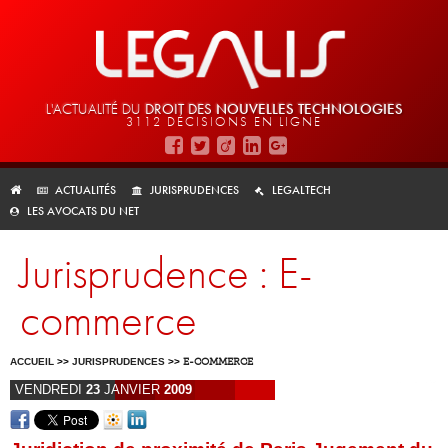
L'ACTUALITÉ DU
DROIT DES
NOUVELLES TECHNOLOGIES
3112 DÉCISIONS EN LIGNE
ACTUALITÉS
JURISPRUDENCES
LEGALTECH
LES AVOCATS DU NET
Jurisprudence : E-
commerce
ACCUEIL
>>
JURISPRUDENCES
>>
E-COMMERCE
VENDREDI
23
JANVIER
2009