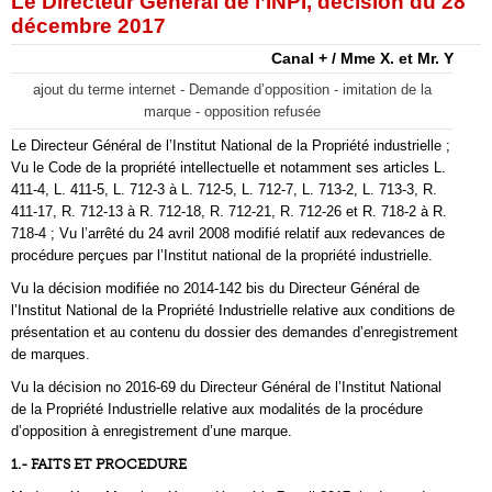
Le Directeur Général de l’INPI, décision du 28
décembre 2017
Canal + / Mme X. et Mr. Y
ajout du terme internet - Demande d’opposition - imitation de la
marque - opposition refusée
Le Directeur Général de l’Institut National de la Propriété industrielle ;
Vu le Code de la propriété intellectuelle et notamment ses articles L.
411-4, L. 411-5, L. 712-3 à L. 712-5, L. 712-7, L. 713-2, L. 713-3, R.
411-17, R. 712-13 à R. 712-18, R. 712-21, R. 712-26 et R. 718-2 à R.
718-4 ; Vu l’arrêté du 24 avril 2008 modifié relatif aux redevances de
procédure perçues par l’Institut national de la propriété industrielle.
Vu la décision modifiée no 2014-142 bis du Directeur Général de
l’Institut National de la Propriété Industrielle relative aux conditions de
présentation et au contenu du dossier des demandes d’enregistrement
de marques.
Vu la décision no 2016-69 du Directeur Général de l’Institut National
de la Propriété Industrielle relative aux modalités de la procédure
d’opposition à enregistrement d’une marque.
1.- FAITS ET PROCEDURE