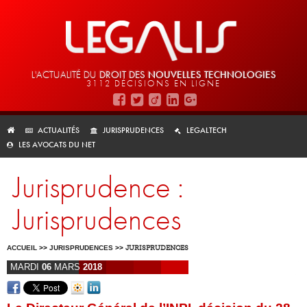
L'ACTUALITÉ DU
DROIT DES
NOUVELLES TECHNOLOGIES
3112 DÉCISIONS EN LIGNE
ACTUALITÉS
JURISPRUDENCES
LEGALTECH
LES AVOCATS DU NET
Jurisprudence :
Jurisprudences
ACCUEIL
>>
JURISPRUDENCES
>>
JURISPRUDENCES
MARDI
06
MARS
2018