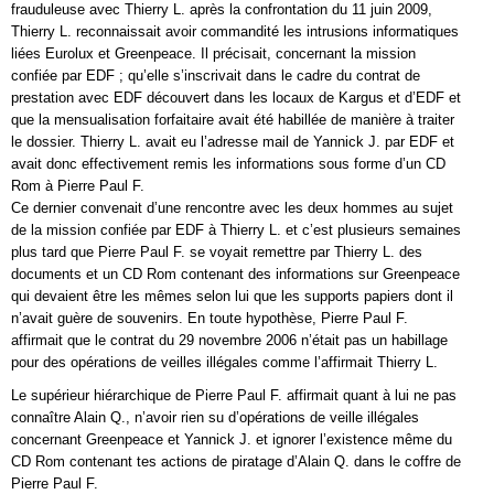
frauduleuse avec Thierry L. après la confrontation du 11 juin 2009,
Thierry L. reconnaissait avoir commandité les intrusions informatiques
liées Eurolux et Greenpeace. Il précisait, concernant la mission
confiée par EDF ; qu’elle s’inscrivait dans le cadre du contrat de
prestation avec EDF découvert dans les locaux de Kargus et d’EDF et
que la mensualisation forfaitaire avait été habillée de manière à traiter
le dossier. Thierry L. avait eu l’adresse mail de Yannick J. par EDF et
avait donc effectivement remis les informations sous forme d’un CD
Rom à Pierre Paul F.
Ce dernier convenait d’une rencontre avec les deux hommes au sujet
de la mission confiée par EDF à Thierry L. et c’est plusieurs semaines
plus tard que Pierre Paul F. se voyait remettre par Thierry L. des
documents et un CD Rom contenant des informations sur Greenpeace
qui devaient être les mêmes selon lui que les supports papiers dont il
n’avait guère de souvenirs. En toute hypothèse, Pierre Paul F.
affirmait que le contrat du 29 novembre 2006 n’était pas un habillage
pour des opérations de veilles illégales comme l’affirmait Thierry L.
Le supérieur hiérarchique de Pierre Paul F. affirmait quant à lui ne pas
connaître Alain Q., n’avoir rien su d’opérations de veille illégales
concernant Greenpeace et Yannick J. et ignorer l’existence même du
CD Rom contenant tes actions de piratage d’Alain Q. dans le coffre de
Pierre Paul F.