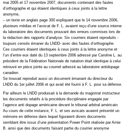
mai 2005 et 17 novembre 2007, documents contenant des fautes
d’orthographe et qui étaient identiques à ceux joints à la lettre
anonyme,
– un texte en anglais page 300 expliquant que le 14 novembre 2006,
plusieurs médias et l’avocat de F. L. avaient reçu d’une source interne
du laboratoire des documents prouvant des erreurs commises lors de
la rédaction des rapports d’analyse. Six courriers étaient reproduits -
toujours censés émaner du LNDD- avec des fautes d’orthographe.
Ces courriers étaient identiques à ceux joints à la lettre anonyme et
l’un d’entre eux daté du 13 septembre 2006 adressé par Caroline L. au
président de la Fédération Nationale de natation était identique à celui
retrouvé en pièce jointe au courriel adressé au laboratoire antidopage
canadien.
Se trouvait reproduit aussi un document émanant du directeur du
LNDD du 1er juillet 2006 et qui avait été fourni à F. L. pour sa défense.
Par ailleurs le LNDD produisait à la demande du magistrat instructeur
les documents relatifs à la procédure disciplinaire engagée par
l’agence anti dopage américaine devant le tribunal arbitral américain.
Au cours de cette instance, F. L. et ses avocats avaient présenté un
mémoire en défense dans lequel figuraient divers documents
semblant être issus d’une présentation Power Point réalisée par Arnie
B. ainsi que des documents faisant partie du courrier anonyme