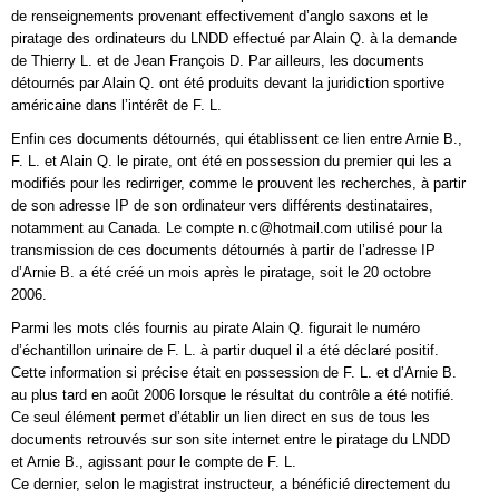
de renseignements provenant effectivement d’anglo saxons et le
piratage des ordinateurs du LNDD effectué par Alain Q. à la demande
de Thierry L. et de Jean François D. Par ailleurs, les documents
détournés par Alain Q. ont été produits devant la juridiction sportive
américaine dans l’intérêt de F. L.
Enfin ces documents détournés, qui établissent ce lien entre Arnie B.,
F. L. et Alain Q. le pirate, ont été en possession du premier qui les a
modifiés pour les redirriger, comme le prouvent les recherches, à partir
de son adresse IP de son ordinateur vers différents destinataires,
notamment au Canada. Le compte n.c@hotmail.com utilisé pour la
transmission de ces documents détournés à partir de l’adresse IP
d’Arnie B. a été créé un mois après le piratage, soit le 20 octobre
2006.
Parmi les mots clés fournis au pirate Alain Q. figurait le numéro
d’échantillon urinaire de F. L. à partir duquel il a été déclaré positif.
Cette information si précise était en possession de F. L. et d’Arnie B.
au plus tard en août 2006 lorsque le résultat du contrôle a été notifié.
Ce seul élément permet d’établir un lien direct en sus de tous les
documents retrouvés sur son site internet entre le piratage du LNDD
et Arnie B., agissant pour le compte de F. L.
Ce dernier, selon le magistrat instructeur, a bénéficié directement du