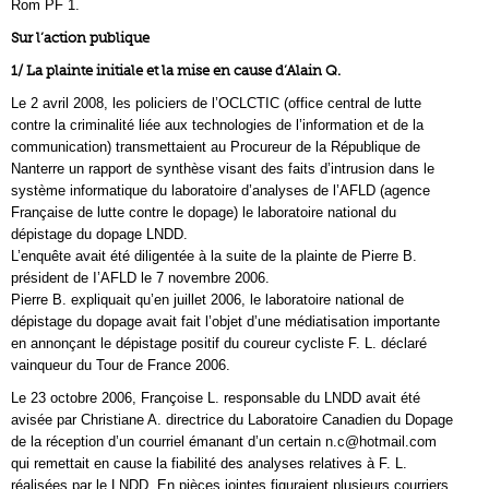
Rom PF 1.
Sur l’action publique
1/ La plainte initiale et la mise en cause d’Alain Q.
Le 2 avril 2008, les policiers de l’OCLCTIC (office central de lutte
contre la criminalité liée aux technologies de l’information et de la
communication) transmettaient au Procureur de la République de
Nanterre un rapport de synthèse visant des faits d’intrusion dans le
système informatique du laboratoire d’analyses de l’AFLD (agence
Française de lutte contre le dopage) le laboratoire national du
dépistage du dopage LNDD.
L’enquête avait été diligentée à la suite de la plainte de Pierre B.
président de I’AFLD le 7 novembre 2006.
Pierre B. expliquait qu’en juillet 2006, le laboratoire national de
dépistage du dopage avait fait l’objet d’une médiatisation importante
en annonçant le dépistage positif du coureur cycliste F. L. déclaré
vainqueur du Tour de France 2006.
Le 23 octobre 2006, Françoise L. responsable du LNDD avait été
avisée par Christiane A. directrice du Laboratoire Canadien du Dopage
de la réception d’un courriel émanant d’un certain n.c@hotmail.com
qui remettait en cause la fiabilité des analyses relatives à F. L.
réalisées par le LNDD. En pièces jointes figuraient plusieurs courriers