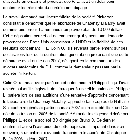
d’avocats américains et précisait que F. L. avait un délai pour
contester les résultats du contrôle anti dopage.
Le travail demandé par l’intermédiaire de la société Pinkerton
consistait à démontrer que le laboratoire de Chatenay Malabry avait
commis une erreur. La rémunération prévue était de 10 000 dollars.
Cette déposition permettait de confirmer qu’il y avait une demande
provenant des Etats Unis concernant le LNDD et la fiabilité de ses
résultats concernant F. L. Colin O., s’il revenait partiellement sur ses
déclarations lors de la confrontation générale en prétendant que cette
démarche avait eu lieu en 2007, désignait en le nommant un des
avocats américains de F. L. comme le demandeur passant par la
société Pinkerton.
Colin O. affirmait avoir parlé de cette demande à Philippe L. qui l’avait
rejetée puisqu’il s’agissait de s’attaquer à une cible nationale. Philippe
L. parlera lors de ses auditions d’une tentative d’approche concernant
le laboratoire de Chatenay Malabry, approche faite auprès de Nathalie
S. secrétaire générale partie en mars 2007 de la société Risk and Co
née de la fusion en 2006 de la société Atlantic Intelligence dirigée par
Philippe L. et de la société BD dirigée par Bruno D. Ce dernier
confirmait aussi l’existence de cette approche, l’imputant dans son
souvenir, à un cabinet d’avocats français faite auprès de Christophe
B. fin 2006 – début 2007,