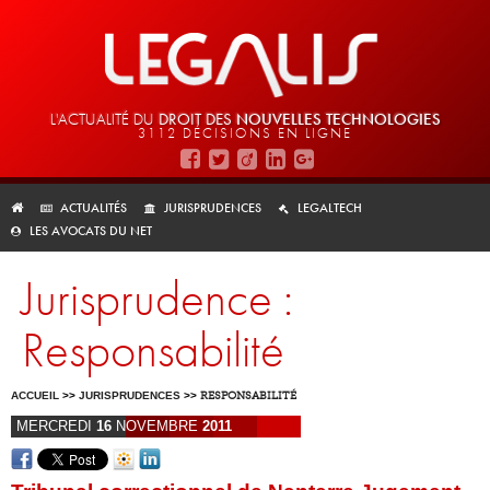
L'ACTUALITÉ DU
DROIT DES
NOUVELLES TECHNOLOGIES
3112 DÉCISIONS EN LIGNE
ACTUALITÉS
JURISPRUDENCES
LEGALTECH
LES AVOCATS DU NET
Jurisprudence :
Responsabilité
ACCUEIL
>>
JURISPRUDENCES
>>
RESPONSABILITÉ
MERCREDI
16
NOVEMBRE
2011