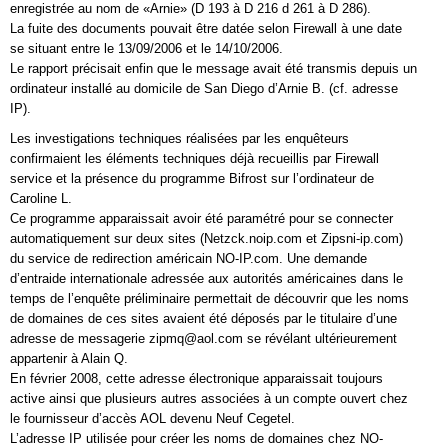
enregistrée au nom de «Arnie» (D 193 à D 216 d 261 à D 286).
La fuite des documents pouvait être datée selon Firewall à une date
se situant entre le 13/09/2006 et le 14/10/2006.
Le rapport précisait enfin que le message avait été transmis depuis un
ordinateur installé au domicile de San Diego d’Arnie B. (cf. adresse
IP).
Les investigations techniques réalisées par les enquêteurs
confirmaient les éléments techniques déjà recueillis par Firewall
service et la présence du programme Bifrost sur l’ordinateur de
Caroline L.
Ce programme apparaissait avoir été paramétré pour se connecter
automatiquement sur deux sites (Netzck.noip.com et Zipsni-ip.com)
du service de redirection américain NO-IP.com. Une demande
d’entraide internationale adressée aux autorités américaines dans le
temps de l’enquête préliminaire permettait de découvrir que les noms
de domaines de ces sites avaient été déposés par le titulaire d’une
adresse de messagerie zipmq@aol.com se révélant ultérieurement
appartenir à Alain Q.
En février 2008, cette adresse électronique apparaissait toujours
active ainsi que plusieurs autres associées à un compte ouvert chez
le fournisseur d’accès AOL devenu Neuf Cegetel.
L’adresse IP utilisée pour créer les noms de domaines chez NO-