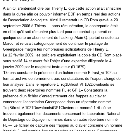
Alain Q. s’entendait dire par Thierry L. que cette action allait s’inscrire
dans la durée afin de pouvoir informer EDF en temps réel des actions
de l’association écologiste. Ainsi il remettait un CD Rom gravé le 29
septembre 2006 à Thierry L. sans rémunération, la contrepartie était
en effet qu’il soit rémunéré plus tard pour ce contrat qui serait en
quelque sorte un abonnement de hacking, Alain Q. partait ensuite au
Maroc, et refusait catégoriquement de continuer le piratage de
Greenpeace malgré les nombreuses sollicitations de Thierry L.
Le 12 février 2009, les policiers exploitaient la copie du CD Rom placé
sous scellé 14 et ayant fait l’objet d’une expertise diligentée le 4
janvier 2009 par le magistrat instructeur (D 1679).
“Disons constater la présence d’un fichier nommé Bifrost_vi.102 au
format archive conformément aux constatations de l’expert chargé de
leur analyse. Dans le répertoire 1Troj1Bifrost VI.102Downloads se
trouvent deux répertoires nommés FL et GP 1– Constatons la
présence d’un fichier d’enregistrement des frappes au clavier
concernant l’association Greenpeace dans un répertoire nommé
TrojBifrost-V.1021DownIoadsiGP1Claviers et nommé 1.rtf où se
trouvent également les documents concernant le Laboratoire National
de Dépistage du Dopage incriminés dans un autre répertoire nominé
FL.— Le fichier de capture des frappes au clavier concerne un nommé