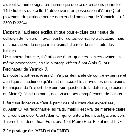
avaient la même signature numérique que ceux présents parmi les
1489 fichiers du scellé 14 découverts en possession d’Alain Q. et
provenant du piratage par ce dernier de l’ordinateur de Yannick J. (D
2390 D 2394).
L’expert à l’audience expliquait que pour exclure tout risque de
collision de fichiers, il avait vérifié, certes de manière aléatoire mais
efficace au vu du risque infinitésimal d’erreur, la similitude des
fichiers.
De manière formelle, il était donc établi que ces fichiers avaient la
même provenance, soit le piratage effectué par Alain Q. sur
l’ordinateur de Yannick J.
En toute hypothèse, Alain Q. n’a pas demandé de contre expertise et
a indiqué à l’audience qu’il était en accord total avec les conclusions
techniques de l’expert. L’expert sur question de la défense, précisera
qu’Alain Q. “était un bon” ; ceci visant ses compétences de hacker.
II faut souligner que c’est à partir des résultats des expertises,
qu’Alain Q. va reconnaître les faits, mais il est vrai de manière claire
et circonstanciée. C’est Alain Q. qui orientera les investigations vers
Thierry L. et donc Jean François D. et Pierre Paul F. salarié d’EDF
3) le piratage de l’AFLD et du LNDD