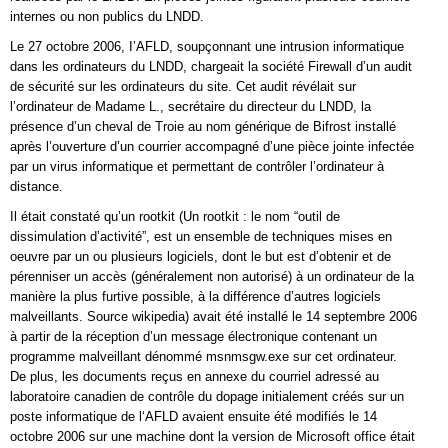
internes ou non publics du LNDD.
Le 27 octobre 2006, I’AFLD, soupçonnant une intrusion informatique
dans les ordinateurs du LNDD, chargeait la société Firewall d’un audit
de sécurité sur les ordinateurs du site. Cet audit révélait sur
l’ordinateur de Madame L., secrétaire du directeur du LNDD, la
présence d’un cheval de Troie au nom générique de Bifrost installé
après l’ouverture d’un courrier accompagné d’une pièce jointe infectée
par un virus informatique et permettant de contrôler l’ordinateur à
distance.
Il était constaté qu’un rootkit (Un rootkit : le nom “outil de
dissimulation d’activité”, est un ensemble de techniques mises en
oeuvre par un ou plusieurs logiciels, dont le but est d’obtenir et de
pérenniser un accès (généralement non autorisé) à un ordinateur de la
manière la plus furtive possible, à la différence d’autres logiciels
malveillants. Source wikipedia) avait été installé le 14 septembre 2006
à partir de la réception d’un message électronique contenant un
programme malveillant dénommé msnmsgw.exe sur cet ordinateur.
De plus, les documents reçus en annexe du courriel adressé au
laboratoire canadien de contrôle du dopage initialement créés sur un
poste informatique de l‘AFLD avaient ensuite été modifiés le 14
octobre 2006 sur une machine dont la version de Microsoft office était