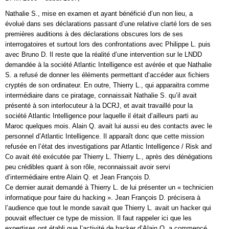
Nathalie S., mise en examen et ayant bénéficié d’un non lieu, a
évolué dans ses déclarations passant d’une relative clarté lors de ses
premières auditions à des déclarations obscures lors de ses
interrogatoires et surtout lors des confrontations avec Philippe L. puis
avec Bruno D. Il reste que la réalité d’une intervention sur le LNDD
demandée à la société Atlantic Intelligence est avérée et que Nathalie
S. a refusé de donner les éléments permettant d‘accéder aux fichiers
cryptés de son ordinateur. En outre, Thierry L., qui apparaitra comme
intermédiaire dans ce piratage, connaissait Nathalie S. qu’il avait
présenté à son interlocuteur à la DCRJ, et avait travaillé pour la
société Atlantic Intelligence pour laquelle il était d’ailleurs parti au
Maroc quelques mois. Alain Q. avait lui aussi eu des contacts avec le
personnel d’Atlantic Intelligence. Il apparaît donc que cette mission
refusée en l’état des investigations par Atlantic Intelligence / Risk and
Co avait été exécutée par Thierry L. Thierry L., après des dénégations
peu crédibles quant à son rôle, reconnaissait avoir servi
d’intermédiaire entre Alain Q. et Jean François D.
Ce dernier aurait demandé à Thierry L. de lui présenter un « technicien
informatique pour faire du hacking ». Jean François D. précisera à
l’audience que tout le monde savait que Thierry L. avait un hacker qui
pouvait effectuer ce type de mission. Il faut rappeler ici que les
expertises ont établi que l’activité de hacker d’Alain Q. a commencé