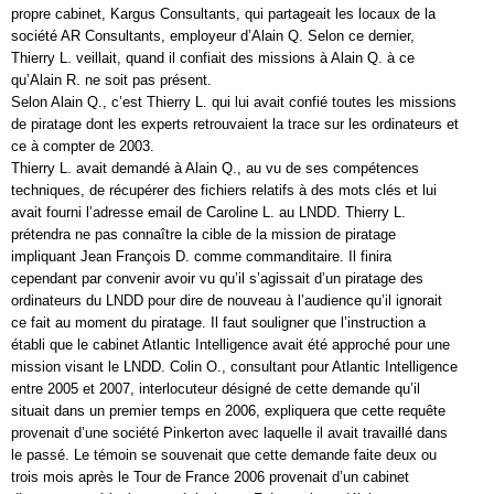
propre cabinet, Kargus Consultants, qui partageait les locaux de la
société AR Consultants, employeur d’Alain Q. Selon ce dernier,
Thierry L. veillait, quand il confiait des missions à Alain Q. à ce
qu’Alain R. ne soit pas présent.
Selon Alain Q., c’est Thierry L. qui lui avait confié toutes les missions
de piratage dont les experts retrouvaient la trace sur les ordinateurs et
ce à compter de 2003.
Thierry L. avait demandé à Alain Q., au vu de ses compétences
techniques, de récupérer des fichiers relatifs à des mots clés et lui
avait fourni l’adresse email de Caroline L. au LNDD. Thierry L.
prétendra ne pas connaître la cible de la mission de piratage
impliquant Jean François D. comme commanditaire. Il finira
cependant par convenir avoir vu qu’il s’agissait d’un piratage des
ordinateurs du LNDD pour dire de nouveau à l’audience qu’il ignorait
ce fait au moment du piratage. Il faut souligner que l’instruction a
établi que le cabinet Atlantic Intelligence avait été approché pour une
mission visant le LNDD. Colin O., consultant pour Atlantic Intelligence
entre 2005 et 2007, interlocuteur désigné de cette demande qu’il
situait dans un premier temps en 2006, expliquera que cette requête
provenait d’une société Pinkerton avec laquelle il avait travaillé dans
le passé. Le témoin se souvenait que cette demande faite deux ou
trois mois après le Tour de France 2006 provenait d’un cabinet