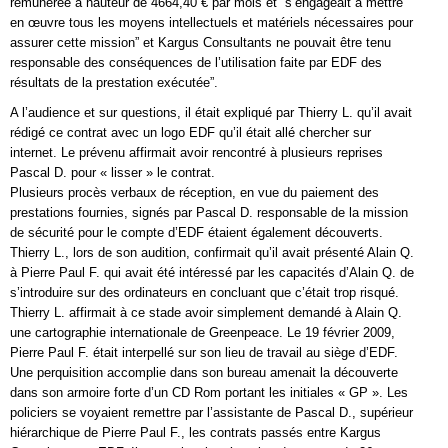
rémunérée à hauteur de 4664,40 € par mois et ”s’engageait à mettre
en œuvre tous les moyens intellectuels et matériels nécessaires pour
assurer cette mission” et Kargus Consultants ne pouvait être tenu
responsable des conséquences de l’utilisation faite par EDF des
résultats de la prestation exécutée”.
A l’audience et sur questions, il était expliqué par Thierry L. qu’il avait
rédigé ce contrat avec un logo EDF qu’il était allé chercher sur
internet. Le prévenu affirmait avoir rencontré à plusieurs reprises
Pascal D. pour « lisser » le contrat.
Plusieurs procès verbaux de réception, en vue du paiement des
prestations fournies, signés par Pascal D. responsable de la mission
de sécurité pour le compte d’EDF étaient également découverts.
Thierry L., lors de son audition, confirmait qu’il avait présenté Alain Q.
à Pierre Paul F. qui avait été intéressé par les capacités d’Alain Q. de
s’introduire sur des ordinateurs en concluant que c’était trop risqué.
Thierry L. affirmait à ce stade avoir simplement demandé à Alain Q.
une cartographie internationale de Greenpeace. Le 19 février 2009,
Pierre Paul F. était interpellé sur son lieu de travail au siège d’EDF.
Une perquisition accomplie dans son bureau amenait la découverte
dans son armoire forte d’un CD Rom portant les initiales « GP ». Les
policiers se voyaient remettre par l’assistante de Pascal D., supérieur
hiérarchique de Pierre Paul F., les contrats passés entre Kargus