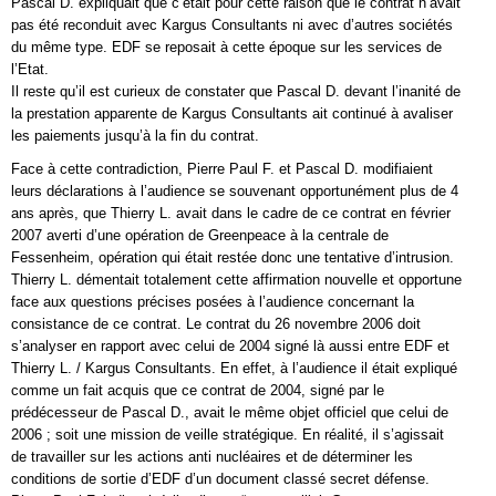
Pascal D. expliquait que c’était pour cette raison que le contrat n’avait
pas été reconduit avec Kargus Consultants ni avec d’autres sociétés
du même type. EDF se reposait à cette époque sur les services de
l’Etat.
Il reste qu’il est curieux de constater que Pascal D. devant l’inanité de
la prestation apparente de Kargus Consultants ait continué à avaliser
les paiements jusqu’à la fin du contrat.
Face à cette contradiction, Pierre Paul F. et Pascal D. modifiaient
leurs déclarations à l’audience se souvenant opportunément plus de 4
ans après, que Thierry L. avait dans le cadre de ce contrat en février
2007 averti d’une opération de Greenpeace à la centrale de
Fessenheim, opération qui était restée donc une tentative d’intrusion.
Thierry L. démentait totalement cette affirmation nouvelle et opportune
face aux questions précises posées à l’audience concernant la
consistance de ce contrat. Le contrat du 26 novembre 2006 doit
s’analyser en rapport avec celui de 2004 signé là aussi entre EDF et
Thierry L. / Kargus Consultants. En effet, à l’audience il était expliqué
comme un fait acquis que ce contrat de 2004, signé par le
prédécesseur de Pascal D., avait le même objet officiel que celui de
2006 ; soit une mission de veille stratégique. En réalité, il s’agissait
de travailler sur les actions anti nucléaires et de déterminer les
conditions de sortie d’EDF d’un document classé secret défense.