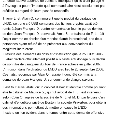
L., cette fautive absence de curiosité impliquant qu’ils aient pu agir «
à l’aveugle » pour n’importe quel commanditaire n’est absolument pas
crédible au regard de leurs passés respectifs.
Thierry L. et. Alain Q. confirmaient que le produit du piratage du
LNDD, soit une clé USB contenant des fichiers cryptés avait été
remis à Jean François D. contre rémunération fournie par ce dernier,
ce dont Jean François D. convenait. Arnie B., entraineur de F. L., fait
l’objet comme ce dernier d’un mandat d’arrêt international, ces deux
personnes ayant refusé de se présenter aux convocations du
magistrat instructeur.
Il résulte des éléments du dossier d’instruction que le 25 juillet 2006 F.
L. était déclaré officiellement positif aux tests anti dopage puis déchu
de son titre de vainqueur du Tour de France achevé en juillet 2006.
L’intrusion dans l’ordinateur du LNDD a eu lieu le 26 septembre 2006.
Ces faits, reconnus par Alain Q., auraient donc été commis à la
demande de Jean François D. sur commande d’anglo saxons.
Il est tout aussi établi qu’un cabinet d’avocat identifié comme pouvant
être le cabinet de Maurice S., qui fut avocat de F. L., est intervenu
selon Colin O. auprès de la société de M. L. et M. D. par le biais d’un
cabinet d’enquêteur privé de Boston, la société Pinkerton, pour obtenir
des informations permettant de mettre en cause le LNDD.
Il existe un lien évident dans le temps entre cette demande offensive