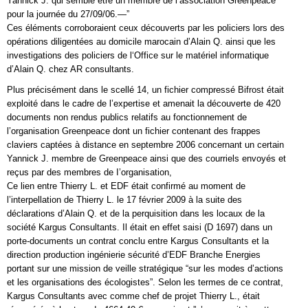
Yannick J. qui semble être un membre de l’association Greenpeace
pour la journée du 27/09/06.—”
Ces éléments corroboraient ceux découverts par les policiers lors des
opérations diligentées au domicile marocain d’Alain Q. ainsi que les
investigations des policiers de l‘Office sur le matériel informatique
d’Alain Q. chez AR consultants.
Plus précisément dans le scellé 14, un fichier compressé Bifrost était
exploité dans le cadre de l’expertise et amenait la découverte de 420
documents non rendus publics relatifs au fonctionnement de
l’organisation Greenpeace dont un fichier contenant des frappes
claviers captées à distance en septembre 2006 concernant un certain
Yannick J. membre de Greenpeace ainsi que des courriels envoyés et
reçus par des membres de I’organisation,
Ce lien entre Thierry L. et EDF était confirmé au moment de
l’interpellation de Thierry L. le 17 février 2009 à la suite des
déclarations d’Alain Q. et de la perquisition dans les locaux de la
société Kargus Consultants. Il était en effet saisi (D 1697) dans un
porte-documents un contrat conclu entre Kargus Consultants et la
direction production ingénierie sécurité d’EDF Branche Energies
portant sur une mission de veille stratégique “sur les modes d’actions
et les organisations des écologistes”. Selon les termes de ce contrat,
Kargus Consultants avec comme chef de projet Thierry L., était