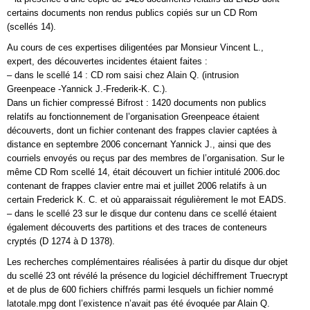
certains documents non rendus publics copiés sur un CD Rom
(scellés 14).
Au cours de ces expertises diligentées par Monsieur Vincent L.,
expert, des découvertes incidentes étaient faites :
– dans le scellé 14 : CD rom saisi chez Alain Q. (intrusion
Greenpeace -Yannick J.-Frederik-K. C.).
Dans un fichier compressé Bifrost : 1420 documents non publics
relatifs au fonctionnement de l’organisation Greenpeace étaient
découverts, dont un fichier contenant des frappes clavier captées à
distance en septembre 2006 concernant Yannick J., ainsi que des
courriels envoyés ou reçus par des membres de l’organisation. Sur le
même CD Rom scellé 14, était découvert un fichier intitulé 2006.doc
contenant de frappes clavier entre mai et juillet 2006 relatifs à un
certain Frederick K. C. et où apparaissait régulièrement le mot EADS.
– dans le scellé 23 sur le disque dur contenu dans ce scellé étaient
également découverts des partitions et des traces de conteneurs
cryptés (D 1274 à D 1378).
Les recherches complémentaires réalisées à partir du disque dur objet
du scellé 23 ont révélé la présence du logiciel déchiffrement Truecrypt
et de plus de 600 fichiers chiffrés parmi lesquels un fichier nommé
latotale.mpg dont l’existence n’avait pas été évoquée par Alain Q.