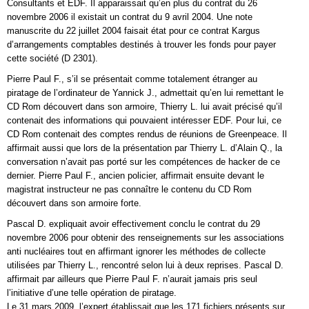
Consultants et EDF. Il apparaissait qu’en plus du contrat du 26
novembre 2006 il existait un contrat du 9 avril 2004. Une note
manuscrite du 22 juillet 2004 faisait état pour ce contrat Kargus
d’arrangements comptables destinés à trouver les fonds pour payer
cette société (D 2301).
Pierre Paul F., s’il se présentait comme totalement étranger au
piratage de l’ordinateur de Yannick J., admettait qu’en lui remettant le
CD Rom découvert dans son armoire, Thierry L. lui avait précisé qu’il
contenait des informations qui pouvaient intéresser EDF. Pour lui, ce
CD Rom contenait des comptes rendus de réunions de Greenpeace. Il
affirmait aussi que lors de la présentation par Thierry L. d’Alain Q., la
conversation n’avait pas porté sur les compétences de hacker de ce
dernier. Pierre Paul F., ancien policier, affirmait ensuite devant le
magistrat instructeur ne pas connaître le contenu du CD Rom
découvert dans son armoire forte.
Pascal D. expliquait avoir effectivement conclu le contrat du 29
novembre 2006 pour obtenir des renseignements sur les associations
anti nucléaires tout en affirmant ignorer les méthodes de collecte
utilisées par Thierry L., rencontré selon lui à deux reprises. Pascal D.
affirmait par ailleurs que Pierre Paul F. n’aurait jamais pris seul
l’initiative d’une telle opération de piratage.
Le 31 mars 2009, l’expert établissait que les 171 fichiers présents sur