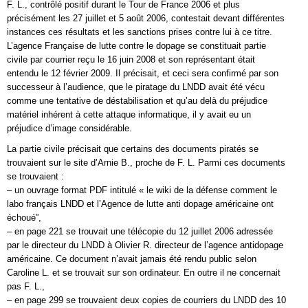
F. L., contrôlé positif durant le Tour de France 2006 et plus
précisément les 27 juillet et 5 août 2006, contestait devant différentes
instances ces résultats et les sanctions prises contre lui à ce titre.
L’agence Française de lutte contre le dopage se constituait partie
civile par courrier reçu le 16 juin 2008 et son représentant était
entendu le 12 février 2009. Il précisait, et ceci sera confirmé par son
successeur à l’audience, que le piratage du LNDD avait été vécu
comme une tentative de déstabilisation et qu’au delà du préjudice
matériel inhérent à cette attaque informatique, il y avait eu un
préjudice d’image considérable.
La partie civile précisait que certains des documents piratés se
trouvaient sur le site d’Arnie B., proche de F. L. Parmi ces documents
se trouvaient :
– un ouvrage format PDF intitulé « le wiki de la défense comment le
labo français LNDD et l’Agence de lutte anti dopage américaine ont
échoué”,
– en page 221 se trouvait une télécopie du 12 juillet 2006 adressée
par le directeur du LNDD à Olivier R. directeur de l’agence antidopage
américaine. Ce document n’avait jamais été rendu public selon
Caroline L. et se trouvait sur son ordinateur. En outre il ne concernait
pas F. L.,
– en page 299 se trouvaient deux copies de courriers du LNDD des 10