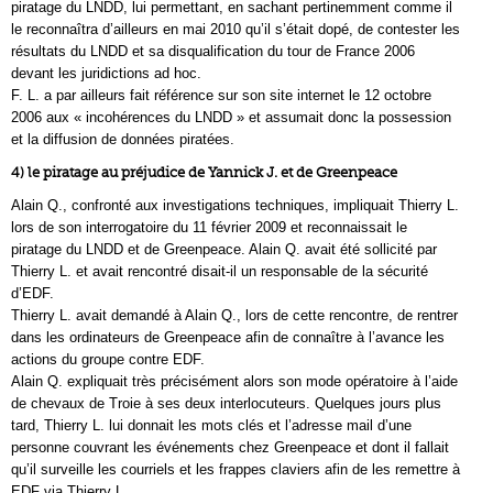
piratage du LNDD, lui permettant, en sachant pertinemment comme il
le reconnaîtra d’ailleurs en mai 2010 qu’il s’était dopé, de contester les
résultats du LNDD et sa disqualification du tour de France 2006
devant les juridictions ad hoc.
F. L. a par ailleurs fait référence sur son site internet le 12 octobre
2006 aux « incohérences du LNDD » et assumait donc la possession
et la diffusion de données piratées.
4) le piratage au préjudice de Yannick J. et de Greenpeace
Alain Q., confronté aux investigations techniques, impliquait Thierry L.
lors de son interrogatoire du 11 février 2009 et reconnaissait le
piratage du LNDD et de Greenpeace. Alain Q. avait été sollicité par
Thierry L. et avait rencontré disait-il un responsable de la sécurité
d’EDF.
Thierry L. avait demandé à Alain Q., lors de cette rencontre, de rentrer
dans les ordinateurs de Greenpeace afin de connaître à l’avance les
actions du groupe contre EDF.
Alain Q. expliquait très précisément alors son mode opératoire à l’aide
de chevaux de Troie à ses deux interlocuteurs. Quelques jours plus
tard, Thierry L. lui donnait les mots clés et l’adresse mail d’une
personne couvrant les événements chez Greenpeace et dont il fallait
qu’il surveille les courriels et les frappes claviers afin de les remettre à
EDF via Thierry L.