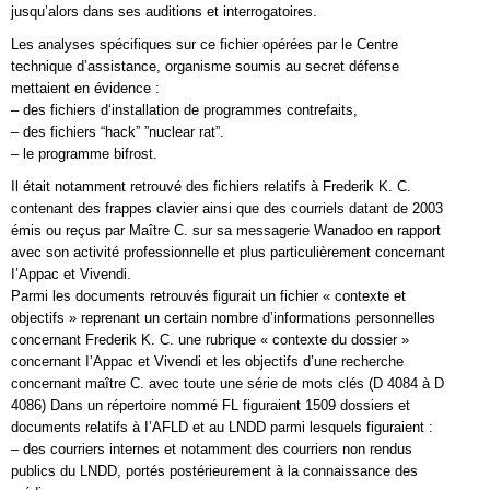
jusqu’alors dans ses auditions et interrogatoires.
Les analyses spécifiques sur ce fichier opérées par le Centre
technique d’assistance, organisme soumis au secret défense
mettaient en évidence :
– des fichiers d‘installation de programmes contrefaits,
– des fichiers “hack” ”nuclear rat”.
– le programme bifrost.
Il était notamment retrouvé des fichiers relatifs à Frederik K. C.
contenant des frappes clavier ainsi que des courriels datant de 2003
émis ou reçus par Maître C. sur sa messagerie Wanadoo en rapport
avec son activité professionnelle et plus particulièrement concernant
I’Appac et Vivendi.
Parmi les documents retrouvés figurait un fichier « contexte et
objectifs » reprenant un certain nombre d’informations personnelles
concernant Frederik K. C. une rubrique « contexte du dossier »
concernant I’Appac et Vivendi et les objectifs d’une recherche
concernant maître C. avec toute une série de mots clés (D 4084 à D
4086) Dans un répertoire nommé FL figuraient 1509 dossiers et
documents relatifs à I’AFLD et au LNDD parmi lesquels figuraient :
– des courriers internes et notamment des courriers non rendus
publics du LNDD, portés postérieurement à la connaissance des