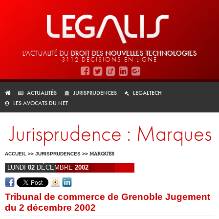
L'ACTUALITÉ DU
DROIT DES
NOUVELLES TECHNOLOGIES
3112 DÉCISIONS EN LIGNE
ACTUALITÉS
JURISPRUDENCES
LEGALTECH
LES AVOCATS DU NET
Jurisprudence : Marques
ACCUEIL
>>
JURISPRUDENCES
>>
MARQUES
LUNDI
02
DÉCEMBRE
2002
Tribunal de commerce de Grenoble Jugement
du 2 décembre 2002