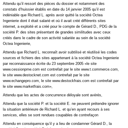
Attendu qu’il ressort des pièces du dossier et notamment des
constats d’huissier établis en date du 14 janvier 2005 qu’il est
indéniable que Richard L. après avoir quitté la société Octea
Ingenierie dont il était salarié et où il avait créé différents sites
internet, a exploité et a créé pour le compte de Gérard D., PDG de la
société P. des sites présentant de grandes similitudes avec ceux
créés dans le cadre de son activité salariée au sein de la société
Octea Ingenierie,
Attendu que Richard L. reconnaît avoir subtilisé et réutilisé les codes
sources et fichiers des sites appartenant à la société Octea Ingenierie
par reconnaissance écrite du 23 septembre 2005 «le site
www.cessionpme.com est contrefait par le site www.t.commerce.com,
le site www.destocknet.com est contrefait par le site
www.echangepro.com, le site www.destockfrais.com est contrefait par
le site www.marketfrais.com»,
Attendu que les actes de concurrence déloyale sont avérés,
Attendu que la société P. et la société E. ne peuvent prétendre ignorer
la situation antérieure de Richard L. et qu’en ayant recours à ses
services, elles se sont rendues coupables de contrefaçon
Attendu en conséquence qu’il y a lieu de condamner Gérard D., la