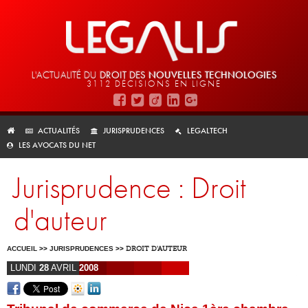
L'ACTUALITÉ DU
DROIT DES
NOUVELLES TECHNOLOGIES
3112 DÉCISIONS EN LIGNE
ACTUALITÉS
JURISPRUDENCES
LEGALTECH
LES AVOCATS DU NET
Jurisprudence : Droit
d'auteur
ACCUEIL
>>
JURISPRUDENCES
>>
DROIT D'AUTEUR
LUNDI
28
AVRIL
2008