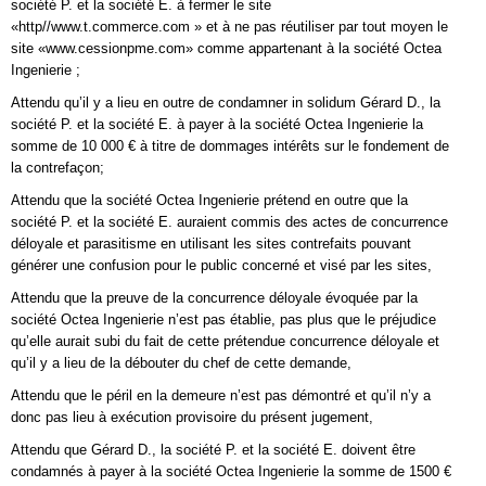
société P. et la société E. à fermer le site
«http//www.t.commerce.com » et à ne pas réutiliser par tout moyen le
site «www.cessionpme.com» comme appartenant à la société Octea
Ingenierie ;
Attendu qu’il y a lieu en outre de condamner in solidum Gérard D., la
société P. et la société E. à payer à la société Octea Ingenierie la
somme de 10 000 € à titre de dommages intérêts sur le fondement de
la contrefaçon;
Attendu que la société Octea Ingenierie prétend en outre que la
société P. et la société E. auraient commis des actes de concurrence
déloyale et parasitisme en utilisant les sites contrefaits pouvant
générer une confusion pour le public concerné et visé par les sites,
Attendu que la preuve de la concurrence déloyale évoquée par la
société Octea Ingenierie n’est pas établie, pas plus que le préjudice
qu’elle aurait subi du fait de cette prétendue concurrence déloyale et
qu’il y a lieu de la débouter du chef de cette demande,
Attendu que le péril en la demeure n’est pas démontré et qu’il n’y a
donc pas lieu à exécution provisoire du présent jugement,
Attendu que Gérard D., la société P. et la société E. doivent être
condamnés à payer à la société Octea Ingenierie la somme de 1500 €