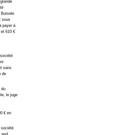
e grande
été
 Butsele
t sous
à payer à
 et 610 €
 société
les
et sans
u de
e du
e, le juge
0 € en
 société
x and