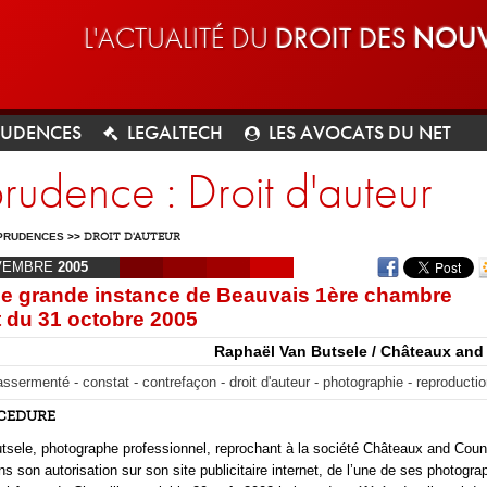
L'ACTUALITÉ DU
DROIT DES
NOUV
RUDENCES
LEGALTECH
LES AVOCATS DU NET
prudence : Droit d'auteur
PRUDENCES
>>
DROIT D'AUTEUR
VEMBRE
2005
de grande instance de Beauvais 1ère chambre
du 31 octobre 2005
Raphaël Van Butsele / Châteaux and
ssermenté - constat - contrefaçon - droit d'auteur - photographie - reproductio
OCEDURE
sele, photographe professionnel, reprochant à la société Châteaux and Count
s son autorisation sur son site publicitaire internet, de l’une de ses photogra