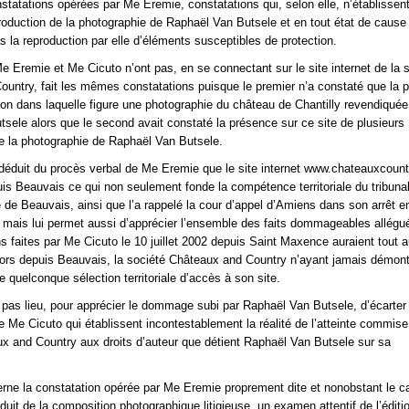
tatations opérées par Me Eremie, constatations qui, selon elle, n’établissent
production de la photographie de Raphaël Van Butsele et en tout état de cause
s la reproduction par elle d’éléments susceptibles de protection.
 Me Eremie et Me Cicuto n’ont pas, en se connectant sur le site internet de la 
untry, fait les mêmes constatations puisque le premier n’a constaté que la 
on dans laquelle figure une photographie du château de Chantilly revendiquée
sele alors que le second avait constaté la présence sur ce site de plusieurs
e la photographie de Raphaël Van Butsele.
e déduit du procès verbal de Me Eremie que le site internet www.chateauxcoun
is Beauvais ce qui non seulement fonde la compétence territoriale du tribuna
 de Beauvais, ainsi que l’a rappelé la cour d’appel d’Amiens dans son arrêt e
, mais lui permet aussi d’apprécier l’ensemble des faits dommageables allégu
ns faites par Me Cicuto le 10 juillet 2002 depuis Saint Maxence auraient tout a
alors depuis Beauvais, la société Châteaux and Country n’ayant jamais démon
e quelconque sélection territoriale d’accès à son site.
rs pas lieu, pour apprécier le dommage subi par Raphaël Van Butsele, d’écarter
e Me Cicuto qui établissent incontestablement la réalité de l’atteinte commise
x and Country aux droits d’auteur que détient Raphaël Van Butsele sur sa
rne la constatation opérée par Me Eremie proprement dite et nonobstant le c
uit de la composition photographique litigieuse, un examen attentif de l’éditi