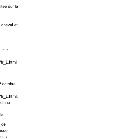
itée sur la
 cheval et
celle
/fr_1.html
2 octobre
fr_1.html,
 d’une
a
le.
 de
resse
uits