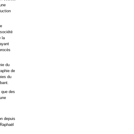
’une
duction
se
 société
 la
’ayant
 procès
hie du
raphie de
hies du
bant.
n que des
’une
ion depuis
 Raphaël