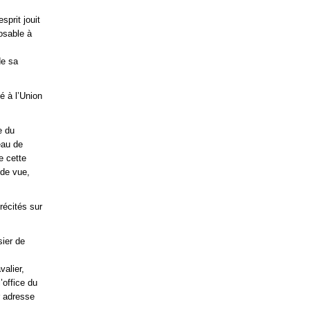
sprit jouit
posable à
de sa
é à l’Union
e du
eau de
e cette
 de vue,
récités sur
sier de
valier,
’office du
r adresse