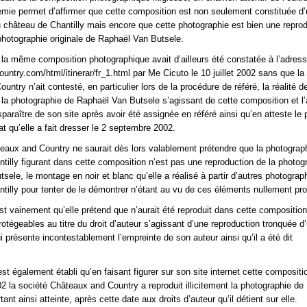
emie permet d’affirmer que cette composition est non seulement constituée d
 château de Chantilly mais encore que cette photographie est bien une repro
photographie originale de Raphaël Van Butsele.
la même composition photographique avait d’ailleurs été constatée à l’adres
ntry.com/html/itinerar/fr_1.html par Me Cicuto le 10 juillet 2002 sans que la
ntry n’ait contesté, en particulier lors de la procédure de référé, la réalité de
 la photographie de Raphaël Van Butsele s’agissant de cette composition et l
disparaître de son site après avoir été assignée en référé ainsi qu’en atteste le
at qu’elle a fait dresser le 2 septembre 2002.
eaux and Country ne saurait dès lors valablement prétendre que la photograp
tilly figurant dans cette composition n’est pas une reproduction de la photog
sele, le montage en noir et blanc qu’elle a réalisé à partir d’autres photograp
tilly pour tenter de le démontrer n’étant au vu de ces éléments nullement pro
’est vainement qu’elle prétend que n’aurait été reproduit dans cette compositio
otégeables au titre du droit d’auteur s’agissant d’une reproduction tronquée d
i présente incontestablement l’empreinte de son auteur ainsi qu’il a été dit
l est également établi qu’en faisant figurer sur son site internet cette composit
02 la société Châteaux and Country a reproduit illicitement la photographie de
ant ainsi atteinte, après cette date aux droits d’auteur qu’il détient sur elle.