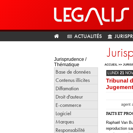
ACTUALITÉS
JURISP
Juris
Jurisprudence /
Thématique
ACCUEIL
>>
JURIS
Base de données
LUNDI
21
NO
Contenus illicites
Tribunal 
Jugement 
Diffamation
Droit d'auteur
E-commerce
agent a
Logiciel
FAITS ET PR
Marques
Raphaël Van But
reproduction san
Responsabilité