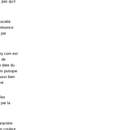
 pas qu’il
société
présence
 par
try.com est
l de
n date du
és puisque
ussi bien
tré
 les
 par la
aractère
on couleur