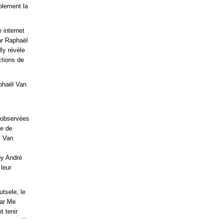
blement la
 internet
ar Raphaël
lly révèle
ctions de
aphaël Van
 observées
ie de
l Van
oy André
 leur
utsele, le
par Me
t tenir