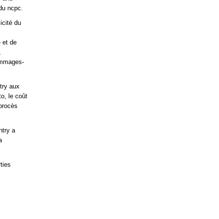
du ncpc.
icité du
 et de
,
ommages-
ntry aux
o, le coût
 procès
ntry a
a
ties