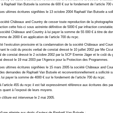
 à Raphaël Van Butsele la somme de 600 € sur le fondement de l’article 700 
es ultimes écritures signifiées le 13 octobre 2004 Raphaël Van Butsele a soll
société Châteaux and Country de cesser toute reproduction de la photographie
duction cette fois-ci sous astreinte définitive de 5000 € par infraction constatée
société Châteaux and Country à lui payer la somme de 55 000 € à titre de d
somme de 2000 € en application de l’article 700 du ncpc.
icité l’exécution provisoire et la condamnation de la société Châteaux and Cou
nt le coût du procès verbal de constat dressé le 10 juillet 2002 par Me Cicut
l de constat dressé le 2 octobre 2002 par la SCP Eremie Jäger et le coût du
at dressé le 19 mai 2003 par l’Agence pour la Protection des Programmes.
es ultimes écritures signifiées le 15 mars 2005 la société Châteaux and Cou
 des demandes de Raphaël Van Butsele et reconventionnellement a sollicité s
lui payer la somme de 4000 € sur le fondement de l’article 700 du ncpc.
l’article 455 du ncpc il est fait expressément référence aux écritures des par
s quant à l’exposé de leurs moyens.
 clôture est intervenue le 2 mai 2005.
 d’une atteinte aux droits d’auteur de Raphaël Van Butsele :