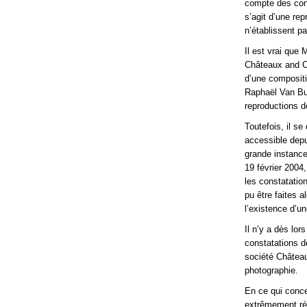
compte des cons
s’agit d’une re
n’établissent pa
Il est vrai que
Châteaux and Co
d’une compositi
Raphaël Van But
reproductions d
Toutefois, il s
accessible depu
grande instance
19 février 2004
les constatatio
pu être faites 
l’existence d’un
Il n’y a dès lo
constatations d
société Château
photographie.
En ce qui conce
extrêmement réd