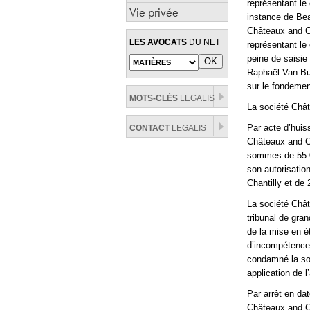
représentant le 
Vie privée
instance de Be
Châteaux and Co
LES AVOCATS
DU NET
représentant le
peine de saisie
Raphaël Van But
sur le fondemen
MOTS-CLÉS
LEGALIS
La société Chât
Par acte d’huis
CONTACT
LEGALIS
Châteaux and Co
sommes de 55 000
son autorisatio
Chantilly et de 
La société Chât
tribunal de gra
de la mise en é
d’incompétence
condamné la so
application de l
Par arrêt en dat
Châteaux and C