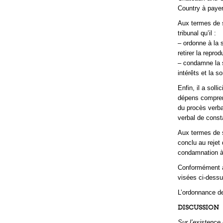
Country à payer
Aux termes de s
tribunal qu’il :
– ordonne à la 
retirer la repro
– condamne la 
intérêts et la 
Enfin, il a soll
dépens comprena
du procès verba
verbal de const
Aux termes de s
conclu au rejet
condamnation à 
Conformément à 
visées ci-dessu
L’ordonnance de
DISCUSSION
Sur l’existence