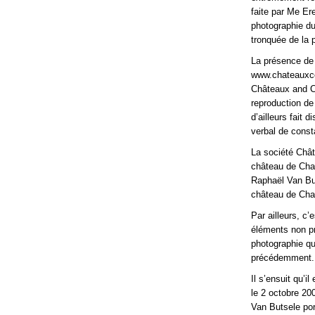
faite par Me Er
photographie du
tronquée de la 
La présence de 
www.chateauxcou
Châteaux and Cou
reproduction de
d’ailleurs fait 
verbal de const
La société Chât
château de Chan
Raphaël Van But
château de Chan
Par ailleurs, c
éléments non pr
photographie qu
précédemment.
Il s’ensuit qu’i
le 2 octobre 20
Van Butsele port