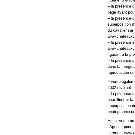
internet www.ch
– la présence d’
page ayant pour
– la présence d
superposition d
du cavalier sur
www.chateauxcou
– la présence s
www.chateauxcou
figurant à la pr
– la présence s
dans la marge d
reproduction de
Il verse égalem
2002 révélant :
– la présence s
pour illustrer l
superposition de
photographie du
Enfin, verse un
l’Agence pour l
internet : www.c