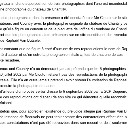
ginaux », d’une superposition de trois photographies dont l’une est incontesta
une photographie du château de Chantilly.
des photographies dont la présence a été constatée par Me Cicuto sur le site
hâteaux and Country avec la photographie originale du château de Chantilly p
e qu’elle figure en couverture de la plaquette de l’office du tourisme de Chanti
nt que les photographies alors présentes sur ce site constituent des reprodu
 de Raphaël Van Butsele.
l est constant que ne figure à coté d’aucune de ces reproductions le nom de R
té d’auteur et qu’en outre la photographie initiale a, lors de chacune de ces
été recadrée.
teaux and Country n’a au demeurant jamais prétendu que les 5 photographies
 10 juillet 2002 par Me Cicuto n’étaient pas des reproductions de la photograph
sele. Elle n’a en outre jamais prétendu avoir obtenu l’autorisation de Raphaë
produire la photographie en cause.
 d’ailleurs d’un procès verbal dressé le 6 septembre 2002 par la SCP Duquerr
ue ces reproductions ont disparu de son site ce qui démontre qu’elle reconnaît
efaisant.
utefois que, pour apprécier l’existence du préjudice allégué par Raphaël Van B
nde instance de Beauvais ne peut tenir compte des constatations effectuées 
ces constatations n’ont pas été retrouvées dans son ressort et doit, seulemen