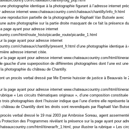
ateauxcountry.com/chateaux/chantilly/big_pop.html
une photographie identique à la photographie figurant à l’adresse internet préc
 adresse internet www.chateauxcountry.com/chateaux/chantilly/info_fr.html
’une reproduction partielle de la photographie de Raphaël Van Butsele avec
’une autre photographie sur la partie droite masquant de ce fait la présence du
 la page ayant pour adresse internet
ntry.com/html/route_histo/picardie_route/picardie_1.html
ur la page ayant pour adresse internet
ntry.com/chateaux/chantilly/present_fr.html d’une photographie identique à 
emière adresse internet citée.
ur la page ayant pour adresse internet www.chateauxcountry.com/html/itinerar
e gauche d’une superposition de différentes photographies dont l’une est une
 la photographie du château de Chantilly.
ent un procès verbal dressé par Me Eremie huissier de justice à Beauvais le 
ur la page ayant pour adresse internet www.chateauxcountry.com/html/itinerar/
a rubrique « Les circuits thématiques originaux », d’une composition constituée
 trois photographies dont l’huissier indique que l’une d’entre elle représente l
 château de Chantilly dont les droits sont revendiqués par Raphaël Van Butse
 procès verbal dressé le 19 mai 2003 par Ambroise Soreau, agent assermenté
a Protection des Programmes révélant la présence sur la page ayant pour ad
hateauxcountry.com/html/itinerar/fr_1.html, pour illustrer la rubrique « Les circ