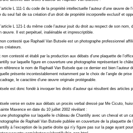
article L 111-1 du code de la propriété intellectuelle l’auteur d’une œuvre de l’e
 du seul fait de sa création d’un droit de propriété incorporelle exclusif et op
’article L 121-1 du même code l’auteur jouit du droit au respect de son nom, 
n œuvre. Il est perpétuel, inaliénable et imprescriptible.
et non contesté que Raphaël Van Butsele est un photographe professionnel affili
es créateurs.
 non contesté et établi par la production aux débats d’une plaquette de l’offic
ntilly sur laquelle figure en couverture une photographie représentant le chât
en référence le nom de Raphaël Van Butsele que ce dernier est bien l’auteur d
quelle présente incontestablement notamment par le choix de l’angle de prise
e cadrage, le caractère d’une œuvre originale protégeable.
sele est donc fondé à invoquer les droits d’auteur qui résultent des articles p
sele verse en outre aux débats un procès verbal dressé par Me Cicuto, huis
Sainte Maxence en date du 10 juillet 2002 révélant :
’une photographie sur laquelle le château de Chantilly avec un cheval et un ca
photographie de Raphaël Van Butsele publiée en couverture de la plaquette de l
tilly à l’exception de la partie droite qui n’y figure pas sur la page ayant pou