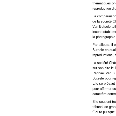
thématiques ori
reproduction d’
La comparaison 
de la société C
Van Butsele tell
incontestableme
la photographie
Par ailleurs, i
Butsele en quali
reproductions, 
La société Châ
sur son site le
Raphaël Van But
Butsele pour re
Elle se prévaut
pour affirmer q
caractère contr
Elle soutient to
tribunal de gra
Cicuto puisque 