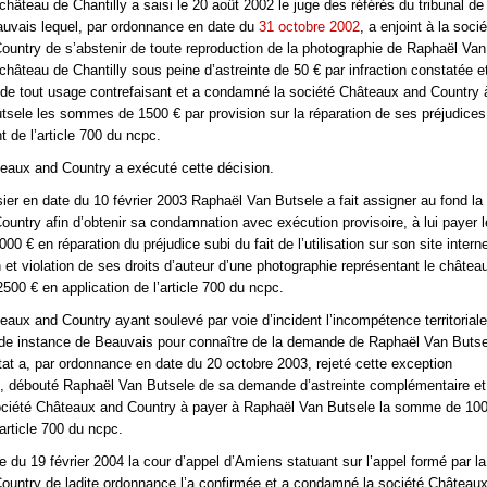
château de Chantilly a saisi le 20 août 2002 le juge des référés du tribunal d
auvais lequel, par ordonnance en date du
31 octobre 2002
, a enjoint à la soci
untry de s’abstenir de toute reproduction de la photographie de Raphaël Van
 château de Chantilly sous peine d’astreinte de 50 € par infraction constatée e
 de tout usage contrefaisant et a condamné la société Châteaux and Country 
sele les sommes de 1500 € par provision sur la réparation de ses préjudices
t de l’article 700 du ncpc.
eaux and Country a exécuté cette décision.
sier en date du 10 février 2003 Raphaël Van Butsele a fait assigner au fond la
untry afin d’obtenir sa condamnation avec exécution provisoire, à lui payer 
 € en réparation du préjudice subi du fait de l’utilisation sur son site intern
n et violation de ses droits d’auteur d’une photographie représentant le châtea
2500 € en application de l’article 700 du ncpc.
eaux and Country ayant soulevé par voie d’incident l’incompétence territorial
nde instance de Beauvais pour connaître de la demande de Raphaël Van Butsel
tat a, par ordonnance en date du 20 octobre 2003, rejeté cette exception
, débouté Raphaël Van Butsele de sa demande d’astreinte complémentaire et
ciété Châteaux and Country à payer à Raphaël Van Butsele la somme de 100
’article 700 du ncpc.
e du 19 février 2004 la cour d’appel d’Amiens statuant sur l’appel formé par la
ountry de ladite ordonnance l’a confirmée et a condamné la société Château