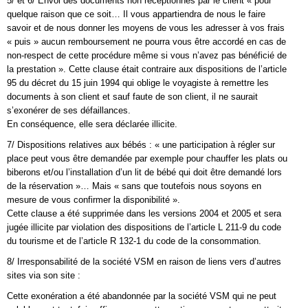
5/ et 6/ Envoi des documents non réceptionnés par le client « pour
quelque raison que ce soit… Il vous appartiendra de nous le faire
savoir et de nous donner les moyens de vous les adresser à vos frais
« puis » aucun remboursement ne pourra vous être accordé en cas de
non-respect de cette procédure même si vous n’avez pas bénéficié de
la prestation ». Cette clause était contraire aux dispositions de l’article
95 du décret du 15 juin 1994 qui oblige le voyagiste à remettre les
documents à son client et sauf faute de son client, il ne saurait
s’exonérer de ses défaillances.
En conséquence, elle sera déclarée illicite.
7/ Dispositions relatives aux bébés : « une participation à régler sur
place peut vous être demandée par exemple pour chauffer les plats ou
biberons et/ou l’installation d’un lit de bébé qui doit être demandé lors
de la réservation »… Mais « sans que toutefois nous soyons en
mesure de vous confirmer la disponibilité ».
Cette clause a été supprimée dans les versions 2004 et 2005 et sera
jugée illicite par violation des dispositions de l’article L 211-9 du code
du tourisme et de l’article R 132-1 du code de la consommation.
8/ Irresponsabilité de la société VSM en raison de liens vers d’autres
sites via son site :
Cette exonération a été abandonnée par la société VSM qui ne peut