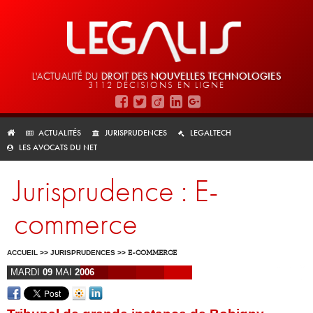
L'ACTUALITÉ DU
DROIT DES
NOUVELLES TECHNOLOGIES
3112 DÉCISIONS EN LIGNE
ACTUALITÉS
JURISPRUDENCES
LEGALTECH
LES AVOCATS DU NET
Jurisprudence : E-
commerce
ACCUEIL
>>
JURISPRUDENCES
>>
E-COMMERCE
MARDI
09
MAI
2006