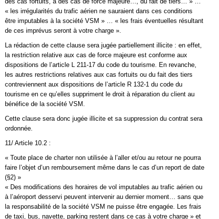
des cas fortuits, à des cas de force majeure…, du fait de tiers… » …
« les irrégularités du trafic aérien ne sauraient dans ces conditions
être imputables à la société VSM » … « les frais éventuelles résultant
de ces imprévus seront à votre charge ».
La rédaction de cette clause sera jugée partiellement illicite : en effet,
la restriction relative aux cas de force majeure est conforme aux
dispositions de l’article L 211-17 du code du tourisme. En revanche,
les autres restrictions relatives aux cas fortuits ou du fait des tiers
contreviennent aux dispositions de l’article R 132-1 du code du
tourisme en ce qu’elles suppriment le droit à réparation du client au
bénéfice de la société VSM.
Cette clause sera donc jugée illicite et sa suppression du contrat sera
ordonnée.
11/ Article 10.2 :
« Toute place de charter non utilisée à l’aller et/ou au retour ne pourra
faire l’objet d’un remboursement même dans le cas d’un report de date
(§2) »
« Des modifications des horaires de vol imputables au trafic aérien ou
à l’aéroport desservi peuvent intervenir au dernier moment… sans que
la responsabilité de la société VSM ne puisse être engagée. Les frais
de taxi, bus, navette, parking restent dans ce cas à votre charge » et