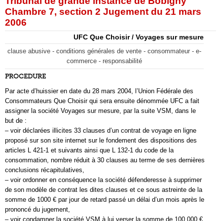
Tribunal de grande instance de Bobigny
Chambre 7, section 2 Jugement du 21 mars
2006
UFC Que Choisir / Voyages sur mesure
clause abusive - conditions générales de vente - consommateur - e-
commerce - responsabilité
PROCEDURE
Par acte d’huissier en date du 28 mars 2004, l’Union Fédérale des
Consommateurs Que Choisir qui sera ensuite dénommée UFC a fait
assigner la société Voyages sur mesure, par la suite VSM, dans le
but de :
– voir déclarées illicites 33 clauses d’un contrat de voyage en ligne
proposé sur son site internet sur le fondement des dispositions des
articles L 421-1 et suivants ainsi que L 132-1 du code de la
consommation, nombre réduit à 30 clauses au terme de ses dernières
conclusions récapitulatives,
– voir ordonner en conséquence la société défenderesse à supprimer
de son modèle de contrat les dites clauses et ce sous astreinte de la
somme de 1000 € par jour de retard passé un délai d’un mois après le
prononcé du jugement,
– voir condamner la société VSM à lui verser la somme de 100 000 €