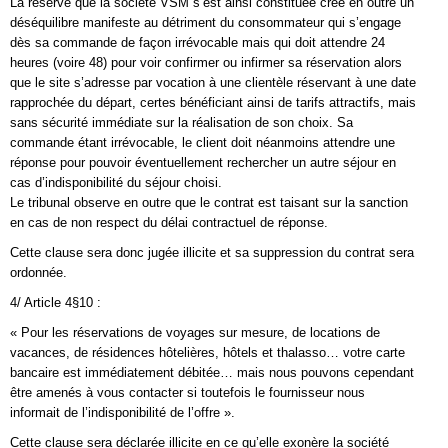
La réserve que la société VSM s’est ainsi constituée crée en outre un
déséquilibre manifeste au détriment du consommateur qui s’engage
dès sa commande de façon irrévocable mais qui doit attendre 24
heures (voire 48) pour voir confirmer ou infirmer sa réservation alors
que le site s’adresse par vocation à une clientèle réservant à une date
rapprochée du départ, certes bénéficiant ainsi de tarifs attractifs, mais
sans sécurité immédiate sur la réalisation de son choix. Sa
commande étant irrévocable, le client doit néanmoins attendre une
réponse pour pouvoir éventuellement rechercher un autre séjour en
cas d’indisponibilité du séjour choisi.
Le tribunal observe en outre que le contrat est taisant sur la sanction
en cas de non respect du délai contractuel de réponse.
Cette clause sera donc jugée illicite et sa suppression du contrat sera
ordonnée.
4/ Article 4§10 :
« Pour les réservations de voyages sur mesure, de locations de
vacances, de résidences hôtelières, hôtels et thalasso… votre carte
bancaire est immédiatement débitée… mais nous pouvons cependant
être amenés à vous contacter si toutefois le fournisseur nous
informait de l’indisponibilité de l’offre ».
Cette clause sera déclarée illicite en ce qu’elle exonère la société