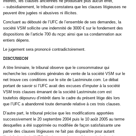
intérêts, les clauses anciennes ne produisant plus aucun effet,
– subsidiairement, le tribunal constatera que les clauses litigieuses ne
peuvent être jugées ni abusives ni illicites.
Concluant au débouté de l’UFC de l’ensemble de ses demandes, la
société VSM sollicite une indemnité de 3000 € sur le fondement des
dispositions de l’article 700 du ncpc ainsi que sa condamnation aux
entiers dépens.
Le jugement sera prononcé contradictoirement.
DISCUSSION
A titre liminaire, le tribunal observe que le consommateur qui
recherche les conditions générales de vente de la société VSM sur le
net trouve ces conditions sur le site de Lastminute.com. Le débat
portant de savoir si l’UFC avait des excuses d’imputer à la société
VSM trois clauses émanant de la société Lastminute.com est
toutefois dépourvu d’intérêt dans le cadre du présent litige dès lors
que l’UFC a abandonné toute demande relative à ces trois clauses.
D’autre part, le tribunal précise que les modifications apportées
successivement le 20 septembre 2004 puis le 10 août 2005 au terme
desquelles a été supprimée ou modifiée de façon satisfaisante une
partie des clauses litigieuses ne fait pas disparaître pour autant