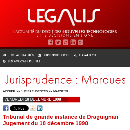
L'ACTUALITÉ DU
DROIT DES
NOUVELLES TECHNOLOGIES
3112 DÉCISIONS EN LIGNE
ACTUALITÉS
JURISPRUDENCES
LEGALTECH
LES AVOCATS DU NET
Jurisprudence : Marques
ACCUEIL
>>
JURISPRUDENCES
>>
MARQUES
VENDREDI
18
DÉCEMBRE
1998
Tribunal de grande instance de Draguignan
Jugement du 18 décembre 1998