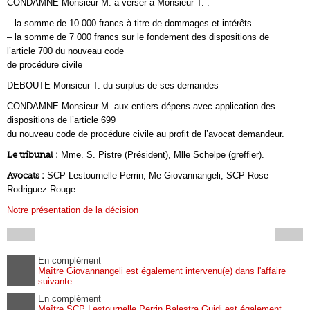
CONDAMNE Monsieur M. à verser à Monsieur T. :
– la somme de 10 000 francs à titre de dommages et intérêts
– la somme de 7 000 francs sur le fondement des dispositions de
l’article 700 du nouveau code
de procédure civile
DEBOUTE Monsieur T. du surplus de ses demandes
CONDAMNE Monsieur M. aux entiers dépens avec application des
dispositions de l’article 699
du nouveau code de procédure civile au profit de l’avocat demandeur.
Le tribunal :
Mme. S. Pistre (Président), Mlle Schelpe (greffier).
Avocats :
SCP Lestournelle-Perrin, Me Giovannangeli, SCP Rose
Rodriguez Rouge
Notre présentation de la décision
En complément
Maître Giovannangeli est également intervenu(e) dans l'affaire
suivante :
En complément
Maître SCP Lestournelle Perrin Balestra Guidi est également