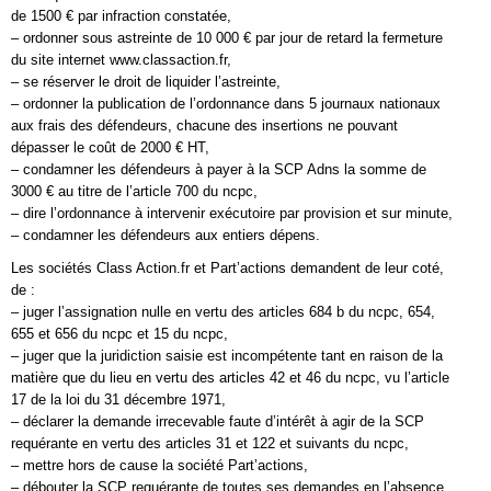
de 1500 € par infraction constatée,
– ordonner sous astreinte de 10 000 € par jour de retard la fermeture
du site internet www.classaction.fr,
– se réserver le droit de liquider l’astreinte,
– ordonner la publication de l’ordonnance dans 5 journaux nationaux
aux frais des défendeurs, chacune des insertions ne pouvant
dépasser le coût de 2000 € HT,
– condamner les défendeurs à payer à la SCP Adns la somme de
3000 € au titre de l’article 700 du ncpc,
– dire l’ordonnance à intervenir exécutoire par provision et sur minute,
– condamner les défendeurs aux entiers dépens.
Les sociétés Class Action.fr et Part’actions demandent de leur coté,
de :
– juger l’assignation nulle en vertu des articles 684 b du ncpc, 654,
655 et 656 du ncpc et 15 du ncpc,
– juger que la juridiction saisie est incompétente tant en raison de la
matière que du lieu en vertu des articles 42 et 46 du ncpc, vu l’article
17 de la loi du 31 décembre 1971,
– déclarer la demande irrecevable faute d’intérêt à agir de la SCP
requérante en vertu des articles 31 et 122 et suivants du ncpc,
– mettre hors de cause la société Part’actions,
– débouter la SCP requérante de toutes ses demandes en l’absence