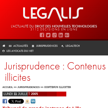
L'ACTUALITÉ DU
DROIT DES
NOUVELLES TECHNOLOGIES
3112 DÉCISIONS EN LIGNE
ACTUALITÉS
JURISPRUDENCES
LEGALTECH
LES AVOCATS DU NET
Jurisprudence : Contenus
illicites
ACCUEIL
>>
JURISPRUDENCES
>>
CONTENUS ILLICITES
LUNDI
11
JUILLET
2005