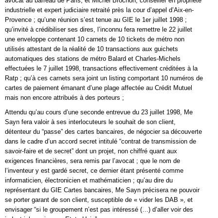
avocat au barreau de Paris, et Michel Brochon, conseiller en propriété
industrielle et expert judiciaire retraité près la cour d’appel d’Aix-en-
Provence ; qu’une réunion s’est tenue au GIE le 1er juillet 1998 ;
qu’invité à crédibiliser ses dires, l’inconnu fera remettre le 22 juillet
une enveloppe contenant 10 carnets de 10 tickets de métro non
utilisés attestant de la réalité de 10 transactions aux guichets
automatiques des stations de métro Balard et Charles-Michels
effectuées le 7 juillet 1998, transactions effectivement créditées à la
Ratp ; qu’à ces carnets sera joint un listing comportant 10 numéros de
cartes de paiement émanant d’une plage affectée au Crédit Mutuel
mais non encore attribués à des porteurs ;
Attendu qu’au cours d’une seconde entrevue du 23 juillet 1998, Me
Sayn fera valoir à ses interlocuteurs le souhait de son client,
détenteur du “passe” des cartes bancaires, de négocier sa découverte
dans le cadre d’un accord secret intitulé “contrat de transmission de
savoir-faire et de secret” dont un projet, non chiffré quant aux
exigences financières, sera remis par l’avocat ; que le nom de
l’inventeur y est gardé secret, ce dernier étant présenté comme
informaticien, électronicien et mathématicien ; qu’au dire du
représentant du GIE Cartes bancaires, Me Sayn précisera ne pouvoir
se porter garant de son client, susceptible de « vider les DAB », et
envisager “si le groupement n’est pas intéressé (…) d’aller voir des