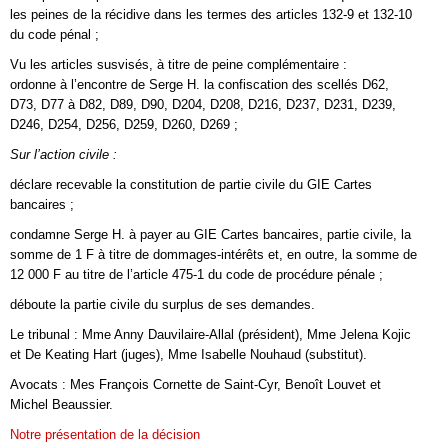
les peines de la récidive dans les termes des articles 132-9 et 132-10
du code pénal ;
Vu les articles susvisés, à titre de peine complémentaire :
ordonne à l’encontre de Serge H. la confiscation des scellés D62,
D73, D77 à D82, D89, D90, D204, D208, D216, D237, D231, D239,
D246, D254, D256, D259, D260, D269 ;
Sur l’action civile :
déclare recevable la constitution de partie civile du GIE Cartes
bancaires ;
condamne Serge H. à payer au GIE Cartes bancaires, partie civile, la
somme de 1 F à titre de dommages-intérêts et, en outre, la somme de
12 000 F au titre de l’article 475-1 du code de procédure pénale ;
déboute la partie civile du surplus de ses demandes.
Le tribunal : Mme Anny Dauvilaire-Allal (président), Mme Jelena Kojic
et De Keating Hart (juges), Mme Isabelle Nouhaud (substitut).
Avocats : Mes François Cornette de Saint-Cyr, Benoît Louvet et
Michel Beaussier.
Notre présentation de la décision