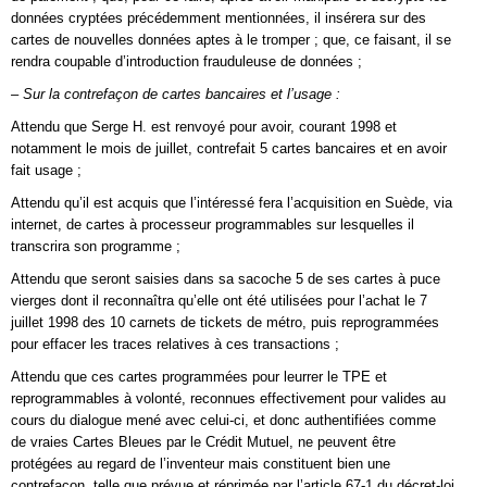
données cryptées précédemment mentionnées, il insérera sur des
cartes de nouvelles données aptes à le tromper ; que, ce faisant, il se
rendra coupable d’introduction frauduleuse de données ;
– Sur la contrefaçon de cartes bancaires et l’usage :
Attendu que Serge H. est renvoyé pour avoir, courant 1998 et
notamment le mois de juillet, contrefait 5 cartes bancaires et en avoir
fait usage ;
Attendu qu’il est acquis que l’intéressé fera l’acquisition en Suède, via
internet, de cartes à processeur programmables sur lesquelles il
transcrira son programme ;
Attendu que seront saisies dans sa sacoche 5 de ses cartes à puce
vierges dont il reconnaîtra qu’elle ont été utilisées pour l’achat le 7
juillet 1998 des 10 carnets de tickets de métro, puis reprogrammées
pour effacer les traces relatives à ces transactions ;
Attendu que ces cartes programmées pour leurrer le TPE et
reprogrammables à volonté, reconnues effectivement pour valides au
cours du dialogue mené avec celui-ci, et donc authentifiées comme
de vraies Cartes Bleues par le Crédit Mutuel, ne peuvent être
protégées au regard de l’inventeur mais constituent bien une
contrefaçon, telle que prévue et réprimée par l’article 67-1 du décret-loi