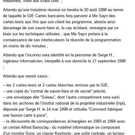
industriels, voire aux Etats-Unis” ;
Attendu qu’une troisième réunion se tiendra le 20 août 1998 au terme
de laquelle le GIE Cartes bancaires fera parvenir à Me Sayn des
cartes-tests aux fins que son client les programme, atteste ainsi
davantage de son savoir-faire et, le cas échéant, renseigne par ce
biais sur les techniques utilisées ; que Me Sayn portera à la
connaissance de ses interlocuteurs la réussite de la programmation
en moins de dix minutes ;
Attendu que l’inconnu sera identifié en la personne de Serge H.,
ingénieur informaticien, interpellé à son domicile le 17 septembre 1998
;
Attendu que seront saisis :
– les 2 cartes-tests et 2 cartes blanches remises par le GIE,
– une copie du “contrat de savoir-faire et de secret” précité,
– une enveloppe dite “Soleau”, dont l’autre compartiment sera saisi
dans les archives de l’Institut national de la propriété industrielle (Inpi),
déposée par Serge H. le 14 mai 1998 et intitulée “Comment fabriquer
une fausse carte à puce”,
– la découverte de correspondances échangées en 1993 et 1994 avec
un certain Alfred Banoclay,- du matériel informatique se composant
d’un monitor Sony, un clavier Keytronic, une unité centrale, un lecteur