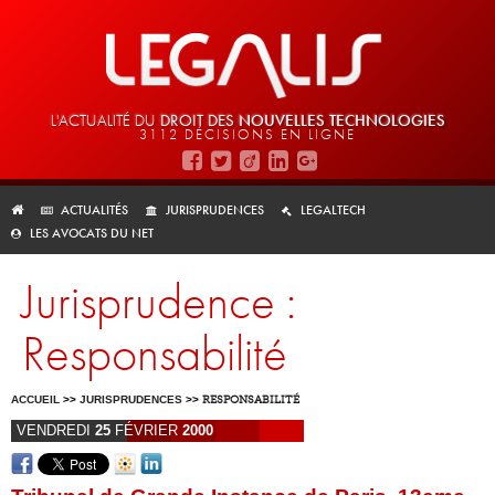
L'ACTUALITÉ DU
DROIT DES
NOUVELLES TECHNOLOGIES
3112 DÉCISIONS EN LIGNE
ACTUALITÉS
JURISPRUDENCES
LEGALTECH
LES AVOCATS DU NET
Jurisprudence :
Responsabilité
ACCUEIL
>>
JURISPRUDENCES
>>
RESPONSABILITÉ
VENDREDI
25
FÉVRIER
2000