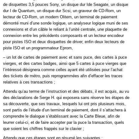
de disquettes 3,5 pouces Sony, un disque dur Ide Seagate, un disque
dur I de Quantum, un disque dur Scsi, un graveur de CD-Rom, un
lecteur de CD-Rom, un modem Olitem, un terminal de paiement
démonté muni d’une sonde logique, un analyseur logique muni de ses
connexions et d’un câble le reliant à l’unité centrale, une plaquette de
connexion entre les précédents composants et un lecteur encodeur
pour pistes ISO et deux disquettes de driver, enfin deux lecteurs de
piste ISO et un programmateur Eprom,
– un lot de cartes de paiement avec et sans puce, des cartes à puce
vierges, et des cartes badges, ainsi que 5 cartes à puce vierges que
l’intéressé désignera comme celles ayant été utilisées pour l’achat
des tickets de métro, puis reprogrammées afin d’effacer les traces
relatives à ces transactions ;
Attendu qu’au terme de l’instruction et des débats, il est acquis, au vu
des déclarations de Serge H. qui exposera sans réserve les étapes de
sa découverte, que ses travaux, lesquels lui ont pris plusieurs mois,
sont partis de l’étude d’un terminal de paiement, dont il s’attachera à
comprendre le dialogue s’établissant avec la Carte Bleue, afin de
leurrer celui-ci, et de faire accepter par la puce la transaction, quels
que soient les chiffres frappés sur le clavier ;
Attendu que ces étapes sont en résumé les suivantes :