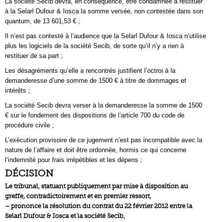
La société Secib devra, en conséquence, être condamnée à restituer
à la Selarl Dufour & Iosca la somme versée, non contestée dans son
quantum, de 13 601,53 € ;
Il n’est pas contesté à l’audience que la Selarl Dufour & Iosca n’utilise
plus les logiciels de la société Secib, de sorte qu’il n’y a rien à
restituer de sa part ;
Les désagréments qu’elle a rencontrés justifient l’octroi à la
demanderesse d’une somme de 1500 € à titre de dommages et
intérêts ;
La société Secib devra verser à la demanderesse la somme de 1500
€ sur le fondement des dispositions de l’article 700 du code de
procédure civile ;
L’exécution provisoire de ce jugement n’est pas incompatible avec la
nature de l’affaire et doit être ordonnée, hormis ce qui concerne
l’indemnité pour frais irrépétibles et les dépens ;
DÉCISION
Le tribunal, statuant publiquement par mise à disposition au
greffe, contradictoirement et en premier ressort,
– prononce la résolution du contrat du 22 février 2012 entre la
Selarl Dufour & Iosca et la société Secib,