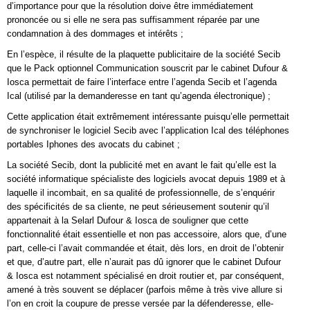
d’importance pour que la résolution doive être immédiatement
prononcée ou si elle ne sera pas suffisamment réparée par une
condamnation à des dommages et intérêts ;
En l’espèce, il résulte de la plaquette publicitaire de la société Secib
que le Pack optionnel Communication souscrit par le cabinet Dufour &
Iosca permettait de faire l’interface entre l’agenda Secib et l’agenda
Ical (utilisé par la demanderesse en tant qu’agenda électronique) ;
Cette application était extrêmement intéressante puisqu’elle permettait
de synchroniser le logiciel Secib avec l’application Ical des téléphones
portables Iphones des avocats du cabinet ;
La société Secib, dont la publicité met en avant le fait qu’elle est la
société informatique spécialiste des logiciels avocat depuis 1989 et à
laquelle il incombait, en sa qualité de professionnelle, de s’enquérir
des spécificités de sa cliente, ne peut sérieusement soutenir qu’il
appartenait à la Selarl Dufour & Iosca de souligner que cette
fonctionnalité était essentielle et non pas accessoire, alors que, d’une
part, celle-ci l’avait commandée et était, dès lors, en droit de l’obtenir
et que, d’autre part, elle n’aurait pas dû ignorer que le cabinet Dufour
& Iosca est notamment spécialisé en droit routier et, par conséquent,
amené à très souvent se déplacer (parfois même à très vive allure si
l’on en croit la coupure de presse versée par la défenderesse, elle-