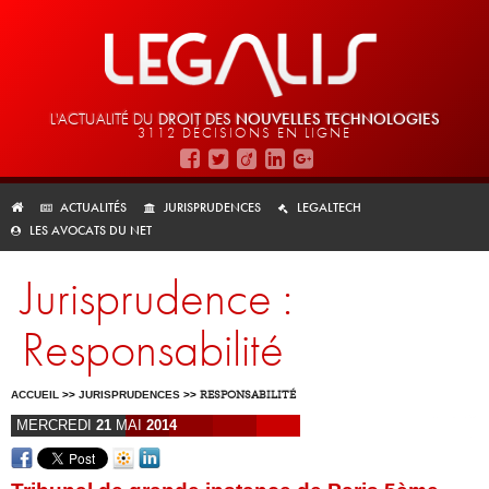
L'ACTUALITÉ DU
DROIT DES
NOUVELLES TECHNOLOGIES
3112 DÉCISIONS EN LIGNE
ACTUALITÉS
JURISPRUDENCES
LEGALTECH
LES AVOCATS DU NET
Jurisprudence :
Responsabilité
ACCUEIL
>>
JURISPRUDENCES
>>
RESPONSABILITÉ
MERCREDI
21
MAI
2014