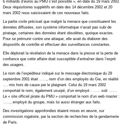
6 milliards d’euros au PMU c’est possible », en date du 19 mars 2002.
Deux réquisitoires supplétifs en date des 14 décembre 2002 et 20
mars 2002 nous saisissaient de ces nouveaux faits.
La partie civile précisait que malgré la menace que constituaient les
données diffusées, son système informatique n’avait pas subi de
piratage, certaines des données étant obsolètes, quoique exactes.
Pour se prémunir contre une attaque, elle avait du élaborer des
dispositifs de contrôle et effectuer des surveillances constantes.
Elle déplorait la révélation de la menace dans la presse et la perte de
confiance que cette affaire était susceptible d’entraîner dans l’esprit
des usagers.
Le nom de l’expéditeur indiqué sur le message électronique du 29
septembre 2001 était ……, nom d’un des employés du Gie, en réalité
…. mis hors de cause par le plaignant. Celui du 19 mars 2002
comportait le nom, également usurpé, d’un employé : …… soit …….
Le « site officiel pirate du PMU » comportait le nom d’un web master :
……, employé du groupe, mais lui aussi étranger aux faits.
Des investigations approfondies étaient mises en œuvre, sur
commission rogatoire, par la section de recherches de la gendarmerie
de Paris.