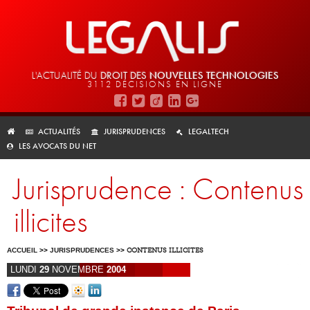
L'ACTUALITÉ DU
DROIT DES
NOUVELLES TECHNOLOGIES
3112 DÉCISIONS EN LIGNE
ACTUALITÉS
JURISPRUDENCES
LEGALTECH
LES AVOCATS DU NET
Jurisprudence : Contenus
illicites
ACCUEIL
>>
JURISPRUDENCES
>>
CONTENUS ILLICITES
LUNDI
29
NOVEMBRE
2004