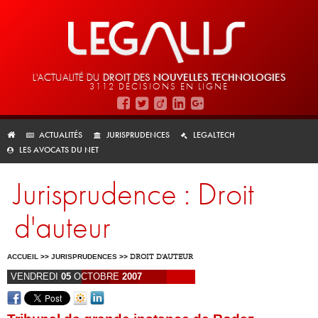
L'ACTUALITÉ DU
DROIT DES
NOUVELLES TECHNOLOGIES
3112 DÉCISIONS EN LIGNE
ACTUALITÉS
JURISPRUDENCES
LEGALTECH
LES AVOCATS DU NET
Jurisprudence : Droit
d'auteur
ACCUEIL
>>
JURISPRUDENCES
>>
DROIT D'AUTEUR
VENDREDI
05
OCTOBRE
2007