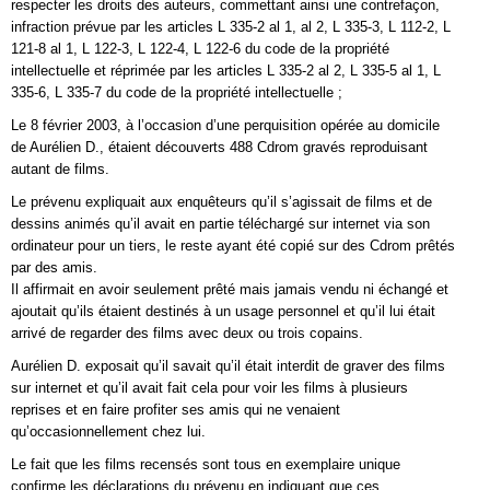
respecter les droits des auteurs, commettant ainsi une contrefaçon,
infraction prévue par les articles L 335-2 al 1, al 2, L 335-3, L 112-2, L
121-8 al 1, L 122-3, L 122-4, L 122-6 du code de la propriété
intellectuelle et réprimée par les articles L 335-2 al 2, L 335-5 al 1, L
335-6, L 335-7 du code de la propriété intellectuelle ;
Le 8 février 2003, à l’occasion d’une perquisition opérée au domicile
de Aurélien D., étaient découverts 488 Cdrom gravés reproduisant
autant de films.
Le prévenu expliquait aux enquêteurs qu’il s’agissait de films et de
dessins animés qu’il avait en partie téléchargé sur internet via son
ordinateur pour un tiers, le reste ayant été copié sur des Cdrom prêtés
par des amis.
Il affirmait en avoir seulement prêté mais jamais vendu ni échangé et
ajoutait qu’ils étaient destinés à un usage personnel et qu’il lui était
arrivé de regarder des films avec deux ou trois copains.
Aurélien D. exposait qu’il savait qu’il était interdit de graver des films
sur internet et qu’il avait fait cela pour voir les films à plusieurs
reprises et en faire profiter ses amis qui ne venaient
qu’occasionnellement chez lui.
Le fait que les films recensés sont tous en exemplaire unique
confirme les déclarations du prévenu en indiquant que ces