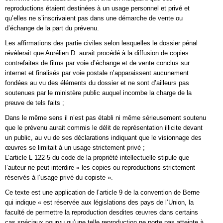
reproductions étaient destinées à un usage personnel et privé et
qu’elles ne s’inscrivaient pas dans une démarche de vente ou
d’échange de la part du prévenu.
Les affirmations des partie civiles selon lesquelles le dossier pénal
révèlerait que Aurélien D. aurait procédé à la diffusion de copies
contrefaites de films par voie d’échange et de vente conclus sur
internet et finalisés par voie postale n’apparaissent aucunement
fondées au vu des éléments du dossier et ne sont d’ailleurs pas
soutenues par le ministère public auquel incombe la charge de la
preuve de tels faits ;
Dans le même sens il n’est pas établi ni même sérieusement soutenu
que le prévenu aurait commis le délit de représentation illicite devant
un public, au vu de ses déclarations indiquant que le visionnage des
œuvres se limitait à un usage strictement privé ;
L’article L 122-5 du code de la propriété intellectuelle stipule que
l’auteur ne peut interdire « les copies ou reproductions strictement
réservés à l’usage privé du copiste ».
Ce texte est une application de l’article 9 de la convention de Berne
qui indique « est réservée aux législations des pays de l’Union, la
faculté de permettre la reproduction desdites œuvres dans certains
cas spéciaux pourvu qu’une telle reproduction ne porte pas atteinte à