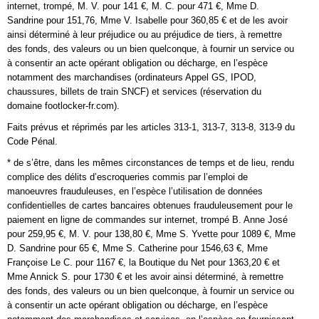
internet, trompé, M. V. pour 141 €, M. C. pour 471 €, Mme D.
Sandrine pour 151,76, Mme V. Isabelle pour 360,85 € et de les avoir
ainsi déterminé à leur préjudice ou au préjudice de tiers, à remettre
des fonds, des valeurs ou un bien quelconque, à fournir un service ou
à consentir an acte opérant obligation ou décharge, en l’espèce
notamment des marchandises (ordinateurs Appel GS, IPOD,
chaussures, billets de train SNCF) et services (réservation du
domaine footlocker-fr.com).
Faits prévus et réprimés par les articles 313-1, 313-7, 313-8, 313-9 du
Code Pénal.
* de s’être, dans les mêmes circonstances de temps et de lieu, rendu
complice des délits d’escroqueries commis par l’emploi de
manoeuvres frauduleuses, en l’espèce l’utilisation de données
confidentielles de cartes bancaires obtenues frauduleusement pour le
paiement en ligne de commandes sur internet, trompé B. Anne José
pour 259,95 €, M. V. pour 138,80 €, Mme S. Yvette pour 1089 €, Mme
D. Sandrine pour 65 €, Mme S. Catherine pour 1546,63 €, Mme
Françoise Le C. pour 1167 €, la Boutique du Net pour 1363,20 € et
Mme Annick S. pour 1730 € et les avoir ainsi déterminé, à remettre
des fonds, des valeurs ou un bien quelconque, à fournir un service ou
à consentir un acte opérant obligation ou décharge, en l’espèce