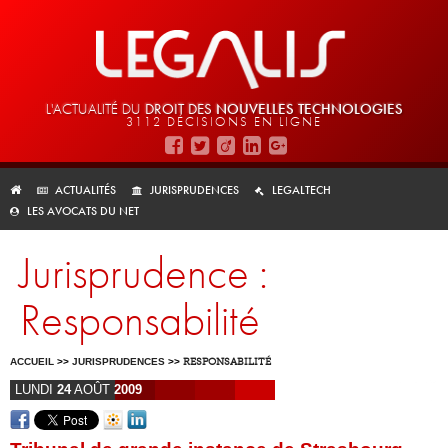
L'ACTUALITÉ DU
DROIT DES
NOUVELLES TECHNOLOGIES
3112 DÉCISIONS EN LIGNE
ACTUALITÉS
JURISPRUDENCES
LEGALTECH
LES AVOCATS DU NET
Jurisprudence :
Responsabilité
ACCUEIL
>>
JURISPRUDENCES
>>
RESPONSABILITÉ
LUNDI
24
AOÛT
2009