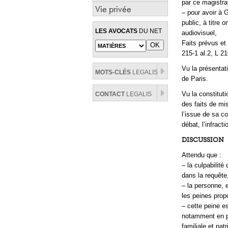
par ce magistrat
Vie privée
– pour avoir à G
public, à titre
LES AVOCATS
DU NET
audiovisuel,
Faits prévus et 
215-1 al.2, L 21
Vu la présentat
MOTS-CLÉS
LEGALIS
de Paris.
Vu la constitut
CONTACT
LEGALIS
des faits de mis
l’issue de sa c
débat, l’infract
DISCUSSION
Attendu que :
– la culpabilité
dans la requête
– la personne, 
les peines propo
– cette peine es
notamment en p
familiale et pat