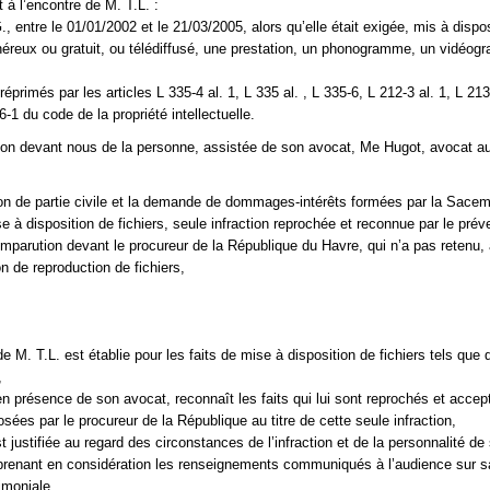
 à l’encontre de M. T.L. :
., entre le 01/01/2002 et le 21/03/2005, alors qu’elle était exigée, mis à dispo
 onéreux ou gratuit, ou télédiffusé, une prestation, un phonogramme, un vidéo
réprimés par les articles L 335-4 al. 1, L 335 al. , L 335-6, L 212-3 al. 1, L 213
6-1 du code de la propriété intellectuelle.
ion devant nous de la personne, assistée de son avocat, Me Hugot, avocat a
ion de partie civile et la demande de dommages-intérêts formées par la Sacem
e à disposition de fichiers, seule infraction reprochée et reconnue par le prév
omparution devant le procureur de la République du Havre, qui n’a pas retenu,
ion de reproduction de fichiers,
 de M. T.L. est établie pour les faits de mise à disposition de fichiers tels que q
,
en présence de son avocat, reconnaît les faits qui lui sont reprochés et accep
sées par le procureur de la République au titre de cette seule infraction,
t justifiée au regard des circonstances de l’infraction et de la personnalité de
renant en considération les renseignements communiqués à l’audience sur sa
rimoniale,