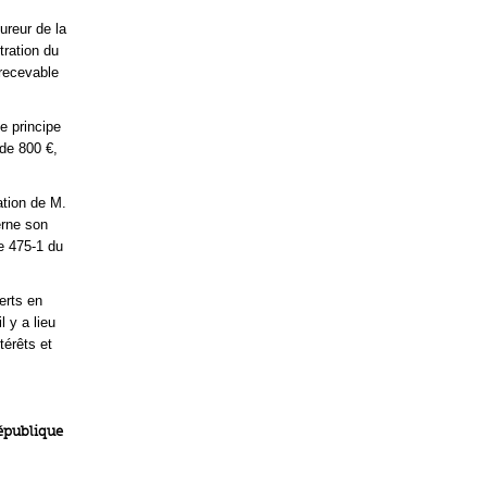
cureur de la
tration du
 recevable
le principe
de 800 €,
tion de M.
erne son
le 475-1 du
erts en
l y a lieu
térêts et
République