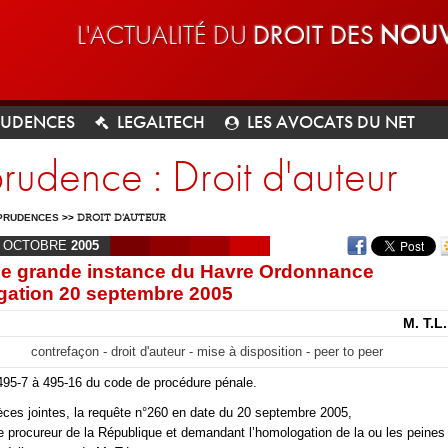
L'ACTUALITÉ DU
DROIT DES
NOUV
RUDENCES
LEGALTECH
LES AVOCATS DU NET
prudence : Droit d'auteur
PRUDENCES
>>
DROIT D'AUTEUR
OCTOBRE
2005
de grande instance du Havre Ordonnance
gation 20 septembre 2005
M. T.L
contrefaçon - droit d'auteur - mise à disposition - peer to peer
 495-7 à 495-16 du code de procédure pénale.
ces jointes, la requête n°260 en date du 20 septembre 2005,
e procureur de la République et demandant l’homologation de la ou les peine