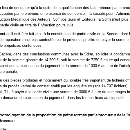
a lieu de constater qu’à la suite de la qualification des faits retenue par le pro
cceptée par le prévenu, en présence de son conseil, la société pour l’Adminis
uction Mécanique des Auteurs, Compositeurs et Editeurs, la Sdrm n’est plus
artie civile au titre de l’infraction poursuivie,
t qu’il doit être fait droit à la constitution de partie civile de la Sacem, dont 
e réparation n’est pas contestée par le prévenu qui offre de payer la somme 
de préjudices confondues,
 Sacem, dans des conclusions communes avec la Sdrm, sollicite la condamna
nt de la somme globale de 14 500 €, soit la somme de 7250 € en ce qui conc
 ainsi que la publication du jugement et la somme de 1000 € au titre de l’artic
ure pénale,
u des pièces produites et notamment du nombre très important de fichiers off
e du procès verbal de constat établi par les enquêteurs (soit 14 797 fichiers), i
 T.L. à payer à la partie civile une somme de 3000 € à titre de dommages-in
à la demande de publication du jugement, dans les termes fixés au dispositif,
homologation de la proposition de peine formée par le procureur de la 
dessous :
nde,