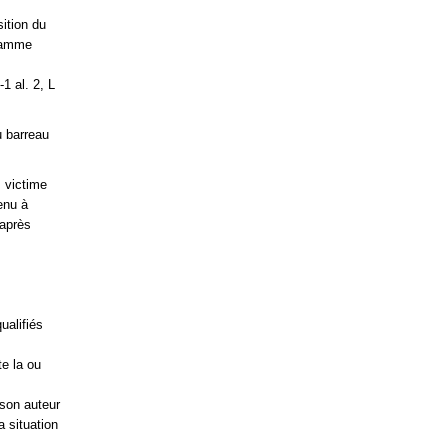
sition du
gramme
-1 al. 2, L
u barreau
 victime
enu à
 après
ualifiés
te la ou
 son auteur
 situation