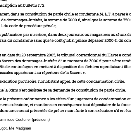
scription au bulletin n°2
acem dans sa constitution de partie civile et condamne M. L.T. à payer à c
tre de dommages-intérêts, la somme de 3000 €, ainsi que la somme de 750 €
5-1 du code de procédure pénale,
 publication par insertion, dans deux journaux ou magazines au choix de
frais du condamné sans que le coût global puisse dépasser 2000 €, du 
 en date du 20 septembre 2005, le tribunal correctionnel du Havre a co
 la Sacem des dommages-intérêts d’un montant de 3000 € pour s’être rend
lit de contrefaçon en mettant à disposition des fichiers reproduisant illi
icales appartenant au répertoire de la Sacem ».
exécution provisoire, nonobstant appel, de cette condamnation civile,
e la Sdrm s’est désistée de sa demande de constitution de partie civile,
e la présente ordonnance a les effets d’un jugement de condamnation et 
ent exécutoire, et mandons en conséquence tout dépositaire de la force
donnance serait présentée de prêter main forte à son exécution s’il en étai
minique Couturier (président)
got, Me Matignan