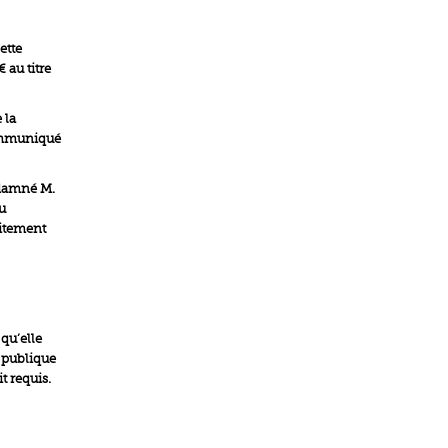
ette
 au titre
 la
communiqué
ndamné M.
u
citement
qu’elle
 publique
t requis.