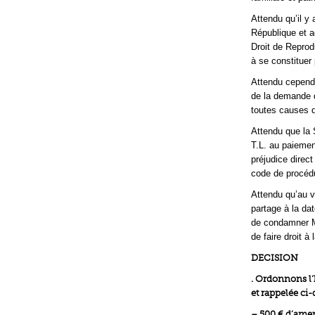
Attendu qu’il y 
République et a
Droit de Reprod
à se constituer p
Attendu cependan
de la demande d
toutes causes 
Attendu que la
T.L. au paieme
préjudice direct
code de procéd
Attendu qu’au v
partage à la dat
de condamner M.
de faire droit 
DECISION
. Ordonnons l’
et rappelée ci-
– 500 € d’ame