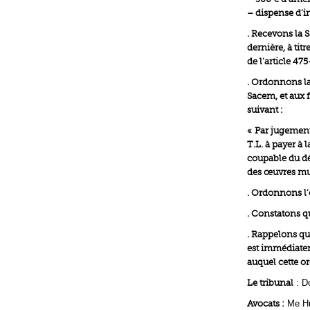
– dispense d’in
. Recevons la S
dernière, à ti
de l’article 47
. Ordonnons la
Sacem, et aux 
suivant :
« Par jugement
T.L. à payer à
coupable du dé
des œuvres mus
. Ordonnons l’
. Constatons qu
. Rappelons qu
est immédiatem
auquel cette or
Le tribunal
: Do
Avocats :
Me Hu