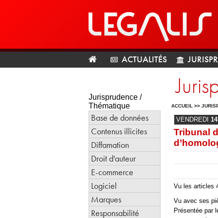
ACTUALITÉS
JURISP
Juris
Jurisprudence /
Thématique
ACCUEIL
>>
JURIS
Base de données
VENDREDI
14
Contenus illicites
Tribunal 
d’homolo
Diffamation
Droit d'auteur
E-commerce
Logiciel
Vu les articles
Marques
Vu avec ses piè
Présentée par l
Responsabilité