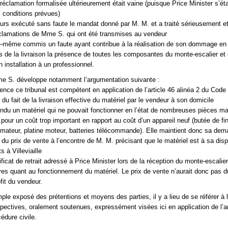
 réclamation formalisée ultérieurement était vaine (puisque Price Minister s’éta
s conditions prévues)
lleurs exécuté sans faute le mandat donné par M. M. et a traité sérieusement e
éclamations de Mme S. qui ont été transmises au vendeur
e-même commis un faute ayant contribue à la réalisation de son dommage en
ors de la livraison la présence de toutes les composantes du monte-escalier et
 installation à un professionnel.
e S. développe notamment l’argumentation suivante :
ence ce tribunal est compétent en application de l’article 46 alinéa 2 du Code
 du fait de la livraison effective du matériel par le vendeur à son domicile
endu un matériel qui ne pouvait fonctionner en l’état de nombreuses pièces 
 pour un coût trop important en rapport au coût d’un appareil neuf (butée de fi
rmateur, platine moteur, batteries télécommande). Elle maintient donc sa de
u prix de vente à l’encontre de M. M. précisant que le matériel est à sa disp
 à Villeviaille
ficat de retrait adressé à Price Minister lors de la réception du monte-escalier,
es quant au fonctionnement du matériel. Le prix de vente n’aurait donc pas d
fit du vendeur.
ple exposé des prétentions et moyens des parties, il y a lieu de se référer à 
pectives, oralement soutenues, expressément visées ici en application de l’ar
édure civile.