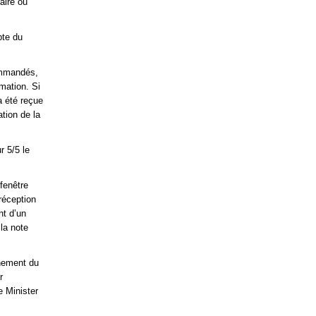
aire ou
pte du
commandés,
mation. Si
a été reçue
ation de la
r 5/5 le
 fenêtre
réception
nt d’un
la note
nnement du
r
e Minister