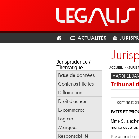
ACTUALITÉS
JURISP
Juri
Jurisprudence /
Thématique
ACCUEIL
>>
JURIS
Base de données
MARDI
11
JA
Contenus illicites
Tribunal 
Diffamation
Droit d'auteur
confirmation
E-commerce
FAITS ET PR
Logiciel
Mme S. a acheté 
Marques
monte-escalier.
Responsabilité
Par acte d’huis