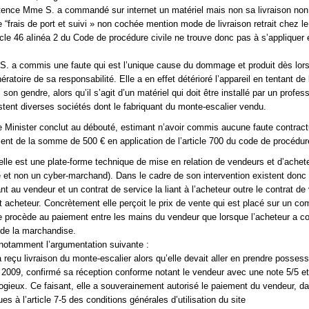
tence Mme S. a commandé sur internet un matériel mais non sa livraison non
e “frais de port et suivi » non cochée mention mode de livraison retrait chez l
ticle 46 aIinéa 2 du Code de procédure civile ne trouve donc pas à s’appliquer 
. a commis une faute qui est l’unique cause du dommage et produit dès lors
ratoire de sa responsabilité. Elle a en effet détérioré l’appareil en tentant de
on gendre, alors qu’il s’agit d’un matériel qui doit être installé par un profes
estent diverses sociétés dont le fabriquant du monte-escalier vendu.
e Minister conclut au débouté, estimant n’avoir commis aucune faute contractu
t de la somme de 500 € en application de l’article 700 du code de procédure
elle est une plate-forme technique de mise en relation de vendeurs et d’achet
e et non un cyber-marchand). Dans le cadre de son intervention existent donc 
nt au vendeur et un contrat de service la liant à l’acheteur outre le contrat de
t acheteur. Concrètement elle perçoit le prix de vente qui est placé sur un co
e procède au paiement entre les mains du vendeur que lorsque l’acheteur a co
 de la marchandise.
notamment l’argumentation suivante :
 reçu livraison du monte-escalier alors qu’elle devait aller en prendre possess
2009, confirmé sa réception conforme notant le vendeur avec une note 5/5 e
gieux. Ce faisant, elle a souverainement autorisé le paiement du vendeur, da
es à l’article 7-5 des conditions générales d’utilisation du site