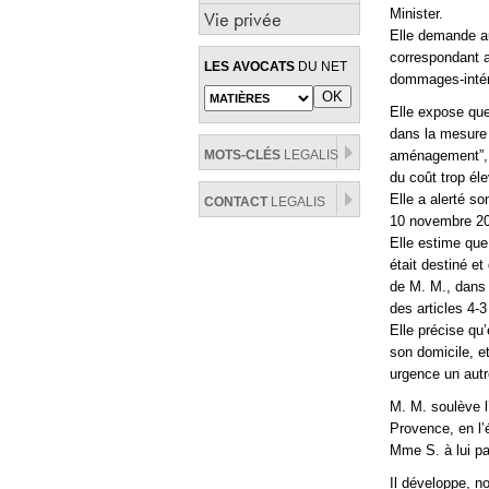
Minister.
Vie privée
Elle demande au
correspondant a
LES AVOCATS
DU NET
dommages-intér
Elle expose que
dans la mesure
MOTS-CLÉS
LEGALIS
aménagement”, p
du coût trop él
Elle a alerté so
CONTACT
LEGALIS
10 novembre 20
Elle estime que
était destiné et
de M. M., dans 
des articles 4-3
Elle précise qu
son domicile, et 
urgence un autr
M. M. soulève l’
Provence, en l’
Mme S. à lui pa
Il développe, n