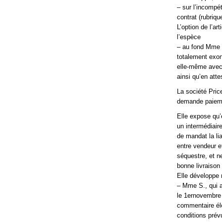
– sur l’incompé
contrat (rubriqu
L’option de l’ar
l’espèce
– au fond Mme S
totalement exoné
elle-même avec s
ainsi qu’en att
La société Pric
demande paiemen
Elle expose qu’
un intermédiair
de mandat la lia
entre vendeur e
séquestre, et n
bonne livraison
Elle développe 
– Mme S., qui a
le 1ernovembre 
commentaire élo
conditions prévu