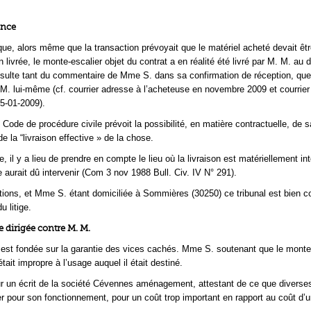
ence
que, alors même que la transaction prévoyait que le matériel acheté devait être
n livrée, le monte-escalier objet du contrat a en réalité été livré par M. M. au 
sulte tant du commentaire de Mme S. dans sa confirmation de réception, qu
 M. lui-même (cf. courrier adresse à l’acheteuse en novembre 2009 et courrier
5-01-2009).
u Code de procédure civile prévoit la possibilité, en matière contractuelle, de sa
 de la “livraison effective » de la chose.
, il y a lieu de prendre en compte le lieu où la livraison est matériellement in
e aurait dû intervenir (Com 3 nov 1988 Bull. Civ. IV N° 291).
ions, et Mme S. étant domiciliée à Sommières (30250) ce tribunal est bien 
u litige.
 dirigée contre M. M.
st fondée sur la garantie des vices cachés. Mme S. soutenant que le monte
était impropre à l’usage auquel il était destiné.
ur un écrit de la société Cévennes aménagement, attestant de ce que diverse
r pour son fonctionnement, pour un coût trop important en rapport au coût d’u