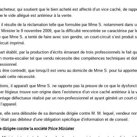
l’acheteur, qui soutient que le bien acheté est affecté d’un vice caché, de rappo
 le vide allégué est antérieur à la vente.
, il résulte de la réclamation telle que formulée par Mme S. notamment dans un
Minister le 9 novembre 2009, que la difficulté rencontrée se caractérise par le
 que Mme S. a tenté de faire avec son gendre, un court-circuit s’est produit s
ircuit imprimé.
rt établit, par la production d’écrits émanant de trois professionnels le fait q
d’un monte-escalier tel que vendu nécessite des compétences techniques et doit
fessionnel.
s être contredit, que lorsqu’il est venu au domicile de Mme S. pour lui apporte
gnalé cette nécessité.
ions, il apparaît que Mme S. ne rapporte pas la preuve de ce que le dysfonc
r litigieux trouve son origine dans l’existence d’un vice caché antérieur à la 
tage défectueux réalisé par un non-professionnel et ayant généré un court-ci
’appareil.
, elle sera déboutée de sa demande dirigée contre M. M. lequel, vendeur no
’était pas débiteur d’une obligation spécifique d’information et de conseil.
dirigée contre la société Price Minister