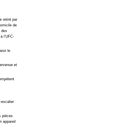
 retiré par
domicile de
e des
 à l’UFC-
isir le
tervenue et
compétent
-escalier
s pièces
n appareil