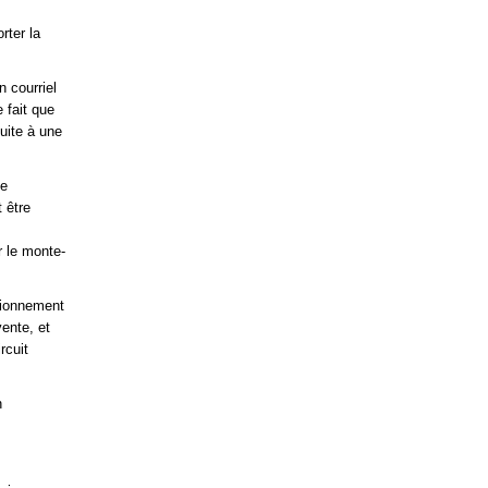
rter la
 courriel
 fait que
uite à une
ue
 être
r le monte-
tionnement
vente, et
rcuit
n