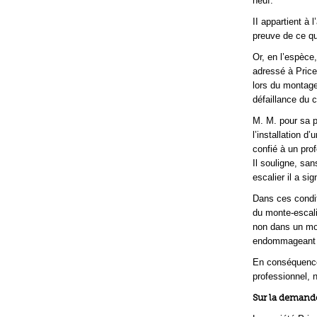
neuf.
II appartient à 
preuve de ce que
Or, en l’espèce
adressé à Price 
lors du montage
défaillance du c
M. M. pour sa pa
l’installation 
confié à un pro
Il souligne, san
escalier il a si
Dans ces condit
du monte-escalie
non dans un mon
endommageant l
En conséquence
professionnel, n
Sur la demande 