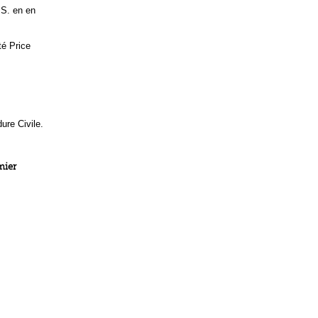
 S. en en
té Price
dure Civile.
mier