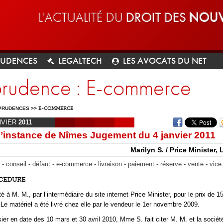
L'ACTUALITÉ DU
DROIT DES
NOUV
RUDENCES
LEGALTECH
LES AVOCATS DU NET
sprudence : E-commerce
PRUDENCES
>>
E-COMMERCE
NVIER
2011
d’instance de Nîmes Jugement du 4 janvier 2011
Marilyn S. / Price Minister, 
 - conseil - défaut - e-commerce - livraison - paiement - réserve - vente - vic
OCEDURE
à M. M., par l’intermédiaire du site internet Price Minister, pour le prix de 1
 Le matériel a été livré chez elle par le vendeur le 1er novembre 2009.
sier en date des 10 mars et 30 avril 2010, Mme S. fait citer M. M. et la sociét