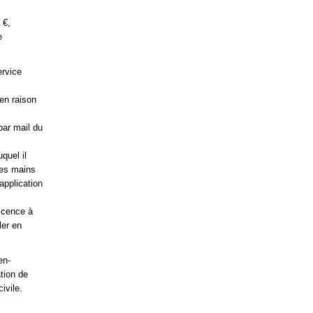
 €,
e
ervice
en raison
 par mail du
quel il
 les mains
application
escence à
ler en
en-
tion de
ivile.