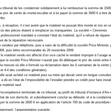
 tribunal de les condamner solidairement à lui rembourser la somme de 1500
u prix de vente du monte-escalier et à lui payer la somme de 3000 € à titre d
êts.
, à réception, il s’est avéré que le matériel ne pouvait être monté et mis en s
 où des pièces étaient à remplacer ou manquantes. La société « Cévennes
rofessionnel mandaté a constaté l’état du matériel, qu’il a refusé de réparer 
evé de la réparation nécessaire.
n vendeur par téléphone, puis a saisi de la difficulté la société Price Minister,
09, puis lettre recommandée du 26 novembre 2009.
 le matériel vendu est affecté d’un vice caché le rendant impropre à l’usage au
 que la société Price Minister n’aurait pas dû débloquer le prix de vente entre
la mesure où elle a formulé sa réclamation dans les 6 semaines de la vente (
 et 4-4 des conditions générales).
’elle avait acheté ce matériel pour sa mère qui devait venir en longue conval
a dû en l’état de l’impossibilité de l’installer prendre un crédit pour faire instal
e matériel neuf.
incompétence territoriale de ce tribunal, au profit du tribunal d’instance d’Aix-
état de son domicile, et subsidiairement conclut au débouté, et à la condamna
yer la somme de 2600 € en application de l’article 700 du code de procédure c
otamment, l’argumentation suivante :