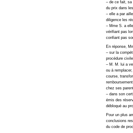
– de ce fait, sa
du prix dans le
– elle a par ai
diligence les r
– Mme S. a ell
vérifiant pas l
confiant pas son
En réponse, Mm
– sur la compét
procédure civile
– M. M. lui a v
ou à remplacer,
course, transfo
remboursement d
chez ses parents
– dans son certi
émis des réserv
débloqué au pro
Pour un plus am
conclusions res
du code de proc