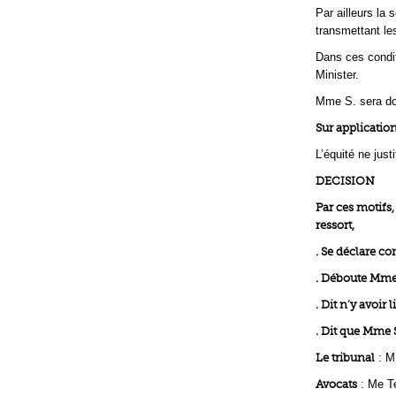
Par ailleurs la
transmettant le
Dans ces condit
Minister.
Mme S. sera do
Sur application
L’équité ne just
DECISION
Par ces motifs
ressort,
. Se déclare c
. Déboute Mme
. Dit n’y avoir
. Dit que Mme 
Le tribunal
: M
Avocats
: Me T