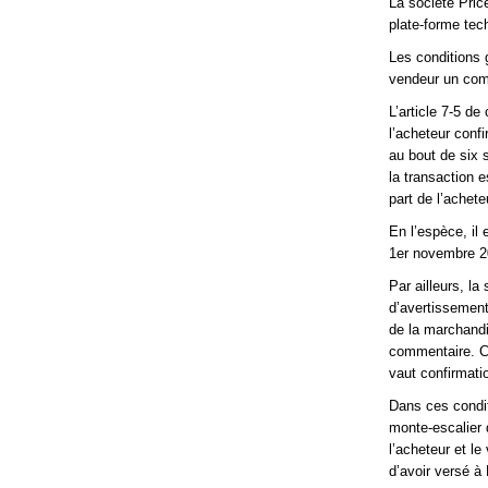
La société Price
plate-forme tec
Les conditions 
vendeur un com
L’article 7-5 d
l’acheteur conf
au bout de six 
la transaction e
part de l’achete
En l’espèce, il
1er novembre 2
Par ailleurs, la
d’avertissement 
de la marchandi
commentaire. Ce
vaut confirmati
Dans ces condit
monte-escalier 
l’acheteur et l
d’avoir versé à