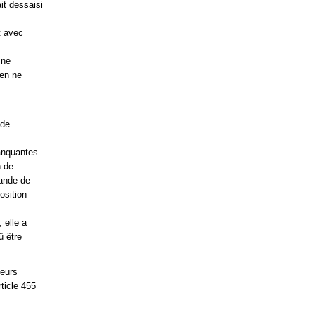
it dessaisi
t avec
 ne
 en ne
 de
manquantes
n de
mande de
osition
 elle a
û être
leurs
ticle 455