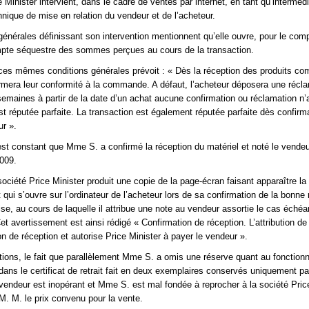
 Minister intervient, dans le cadre de ventes par internet, en tant qu’intermédi
hnique de mise en relation du vendeur et de l’acheteur.
générales définissant son intervention mentionnent qu’elle ouvre, pour le com
pte séquestre des sommes perçues au cours de la transaction.
e ces mêmes conditions générales prévoit : « Dès la réception des produits 
irmera leur conformité à la commande. A défaut, l’acheteur déposera une récla
semaines à partir de la date d’un achat aucune confirmation ou réclamation n’
st réputée parfaite. La transaction est également réputée parfaite dès confirm
ur ».
 est constant que Mme S. a confirmé la réception du matériel et noté le vendeu
009.
 société Price Minister produit une copie de la page-écran faisant apparaître la
qui s’ouvre sur l’ordinateur de l’acheteur lors de sa confirmation de la bonne 
se, au cours de laquelle il attribue une note au vendeur assortie le cas échéa
t avertissement est ainsi rédigé « Confirmation de réception. L’attribution de 
on de réception et autorise Price Minister à payer le vendeur ».
ions, le fait que parallèlement Mme S. a omis une réserve quant au fonctio
dans le certificat de retrait fait en deux exemplaires conservés uniquement pa
e vendeur est inopérant et Mme S. est mal fondée à reprocher à la société Pric
 M. M. le prix convenu pour la vente.