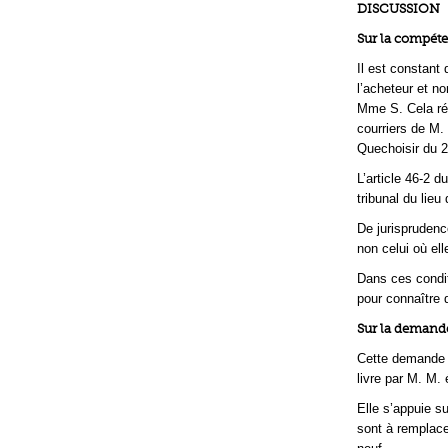
DISCUSSION
Sur la compét
Il est constant 
l’acheteur et no
Mme S. Cela ré
courriers de M.
Quechoisir du 2
L’article 46-2 d
tribunal du lieu
De jurisprudence
non celui où ell
Dans ces condit
pour connaître d
Sur la demande
Cette demande e
livre par M. M. 
Elle s’appuie s
sont à remplace