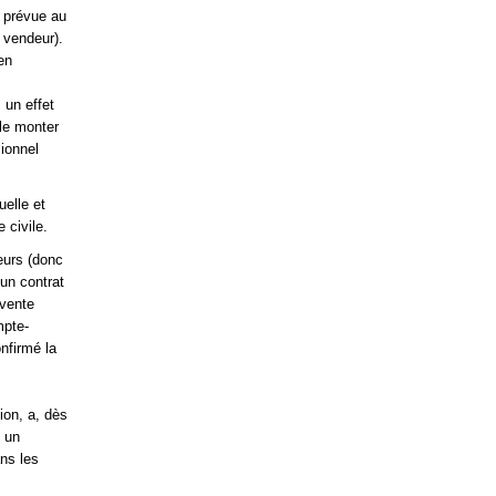
 prévue au
e vendeur).
en
 un effet
 le monter
sionnel
elle et
 civile.
eurs (donc
un contrat
 vente
mpte-
nfirmé la
ion, a, dès
t un
ns les