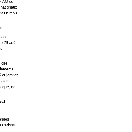
e 700 du
 nationaux
ant un mois
r.
enant
le 29 août
es
n des
paiements
 et janvier
 alors
banque, ce
ral.
mandes
estations