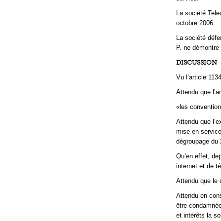
La société Telec
octobre 2006.
La société défe
P. ne démontre 
DISCUSSION
Vu l’article 113
Attendu que l’ar
«les convention
Attendu que l’e
mise en servic
dégroupage du 
Qu’en effet, dep
internet et de t
Attendu que le 
Attendu en consé
être condamnée 
et intérêts la s