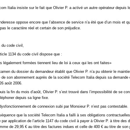
om Italia insiste sur le fait que Olivier P. a activé un autre opérateur depuis l
nderesse oppose encore que l’absence de service n’a été que d’un mois et qu
pas le caractère réel et certain de son préjudice.
4 du code civil,
ticle 1134 du code civil dispose que :
s légalement formées tiennent lieu de loi à ceux qui les ont faites»
xamen du dossier du demandeur établit que Olivier P. n’a pu obtenir le maintie
e de son abonnement auprès de la société Telecom Italia depuis sa demande 
26 août 2006.
uis la fin du mois d’août, Olivier P. s’est trouvé dans l’impossibilité de se co
éléphoner depuis sa ligne fixe.
dysfonctionnement de connexion subi par Monsieur P. n’est pas contestable.
quence que la société Telecom Italia a failli à ses obligations contractuelles
par application de l’article 1147 du code civil à payer à Olivier P. à titre de
omme de 29,95 € au titre des factures indues et celle de 400 € au titre de son 