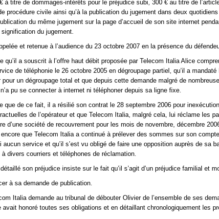
à titre de dommages-intérêts pour le préjudice subi, 300 € au titre de l’articl
 procédure civile ainsi qu’à la publication du jugement dans deux quotidiens
publication du même jugement sur la page d’accueil de son site internet pend
 signification du jugement.
 appelée et retenue à l’audience du 23 octobre 2007 en la présence du défendeu
e qu’il a souscrit à l’offre haut débit proposée par Telecom Italia Alice compr
ervice de téléphonie le 26 octobre 2005 en dégroupage partiel, qu’il a mandaté 
ur pour un dégroupage total et que depuis cette demande malgré de nombreus
 n’a pu se connecter à internet ni téléphoner depuis sa ligne fixe.
ue que de ce fait, il a résilié son contrat le 28 septembre 2006 pour inexécutio
ractuelles de l’opérateur et que Telecom Italia, malgré cela, lui réclame les 
aire d’une société de recouvrement pour les mois de novembre, décembre 2006
 encore que Telecom Italia a continué à prélever des sommes sur son compte
ni aucun service et qu’il s’est vu obligé de faire une opposition auprès de sa 
u à divers courriers et téléphones de réclamation.
détaillé son préjudice insiste sur le fait qu’il s’agit d’un préjudice familial et mo
ncer à sa demande de publication.
com Italia demande au tribunal de débouter Olivier de l’ensemble de ses de
e avait honoré toutes ses obligations et en détaillant chronologiquement les pr