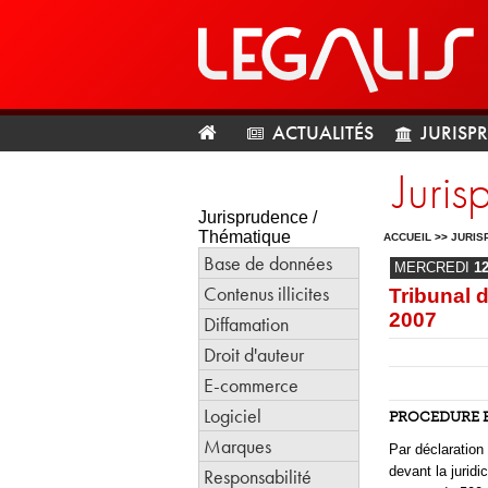
ACTUALITÉS
JURISP
Juris
Jurisprudence /
Thématique
ACCUEIL
>>
JURIS
Base de données
MERCREDI
1
Contenus illicites
Tribunal 
2007
Diffamation
Droit d'auteur
E-commerce
Logiciel
PROCEDURE 
Marques
Par déclaration 
devant la juridi
Responsabilité