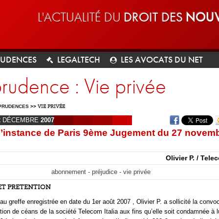
L'ACTUALITÉ DU
DROIT DES
NOUV
RUDENCES
LEGALTECH
LES AVOCATS DU NET
prudence : Vie privée
PRUDENCES
>>
VIE PRIVÉE
2
DÉCEMBRE
2007
d’instance de Paris 9ème Jugement du 27 novem
Olivier P. / Tele
abonnement - préjudice - vie privée
ET PRETENTION
au greffe enregistrée en date du 1er août 2007 , Olivier P. a sollicité la convo
ction de céans de la société Telecom Italia aux fins qu’elle soit condamnée à l