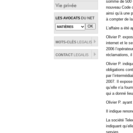
somme de 500 € 
Vie privée
nouveau Code de
ainsi qu’à une 
LES AVOCATS
DU NET
à compter de la
L’affaire a été
Olivier P. expos
MOTS-CLÉS
LEGALIS
internet et le s
2006 l’opérate
réclamations, il
CONTACT
LEGALIS
Olivier P. indiq
obligations cont
par l’intermédi
2007. Il expose
qu’elle n’a four
qui a donné lie
Olivier P. ayant 
Il indique reno
La société Tele
indiquant qu’ell
servies.