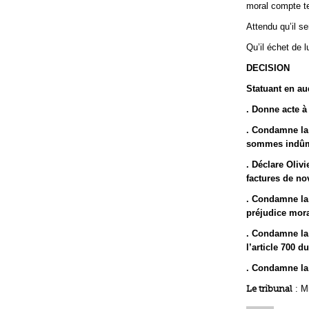
moral compte ten
Attendu qu’il se
Qu’il échet de l
DECISION
Statuant en au
. Donne acte à
. Condamne la 
sommes indûm
. Déclare Olivi
factures de no
. Condamne la 
préjudice mora
. Condamne la 
l’article 700 
. Condamne la 
Le tribunal
: M