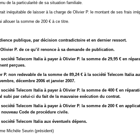
u de la particularité de sa situation familiale.
rait inéquitable de laisser à la charge de Olivier P. le montant de ses frais irré
ui allouer la somme de 200 € à ce titre.
dience publique, par décision contradictoire et en dernier ressort.
 Olivier P. de ce qu’il renonce à sa demande de publication.
société Telecom Italia à payer à Olivier P. la somme de 29,95 € en répar
ent perçues.
er P. non redevable de la somme de 89,24 € à la société Telecom Italia au 
vembre, décembre 2006 et janvier 2007.
société Telecom Italia à payer à Olivier P. la somme de 400 € en réparat
l subi par celui-ci du fait de la mauvaise exécution du contrat.
société Telecom Italia à payer à Olivier P. la somme de 200 € en applica
du nouveau Code de procédure civile.
société Telecom Italia aux éventuels dépens.
me Michèle Seurin (président)