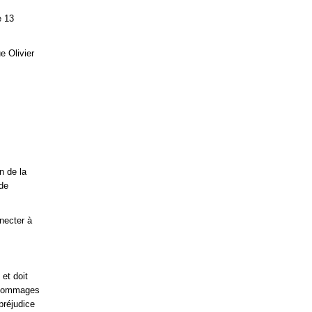
e 13
e Olivier
n de la
de
nnecter à
 et doit
s dommages
préjudice