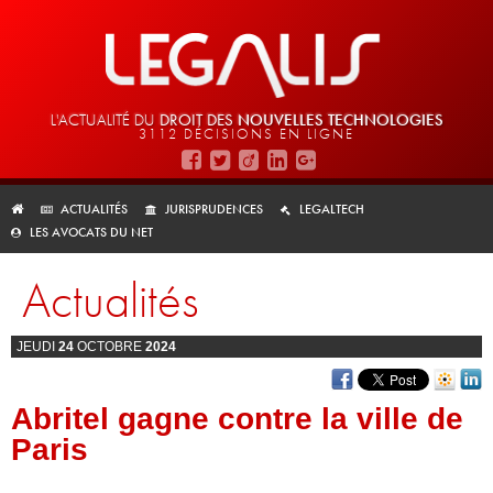
L'ACTUALITÉ DU
DROIT DES
NOUVELLES TECHNOLOGIES
3112 DÉCISIONS EN LIGNE
ACTUALITÉS
JURISPRUDENCES
LEGALTECH
LES AVOCATS DU NET
Actualités
JEUDI
24
OCTOBRE
2024
Abritel gagne contre la ville de
Paris