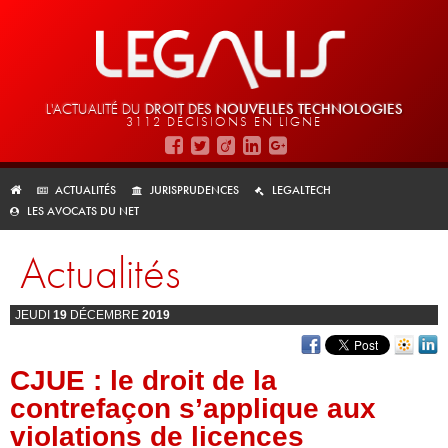
L'ACTUALITÉ DU
DROIT DES
NOUVELLES TECHNOLOGIES
3112 DÉCISIONS EN LIGNE
ACTUALITÉS
JURISPRUDENCES
LEGALTECH
LES AVOCATS DU NET
Actualités
JEUDI
19
DÉCEMBRE
2019
CJUE : le droit de la
contrefaçon s’applique aux
violations de licences