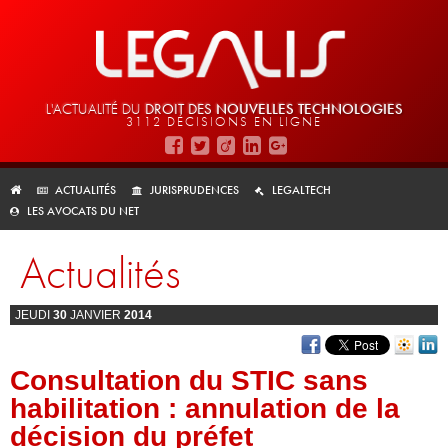
L'ACTUALITÉ DU
DROIT DES
NOUVELLES TECHNOLOGIES
3112 DÉCISIONS EN LIGNE
ACTUALITÉS
JURISPRUDENCES
LEGALTECH
LES AVOCATS DU NET
Actualités
JEUDI
30
JANVIER
2014
Consultation du STIC sans
habilitation : annulation de la
décision du préfet