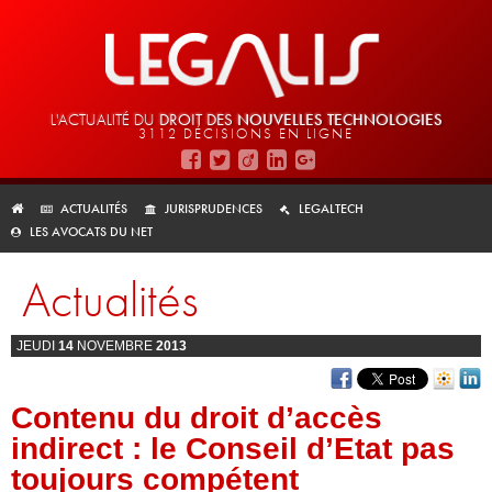
L'ACTUALITÉ DU
DROIT DES
NOUVELLES TECHNOLOGIES
3112 DÉCISIONS EN LIGNE
ACTUALITÉS
JURISPRUDENCES
LEGALTECH
LES AVOCATS DU NET
Actualités
JEUDI
14
NOVEMBRE
2013
Contenu du droit d’accès
indirect : le Conseil d’Etat pas
toujours compétent