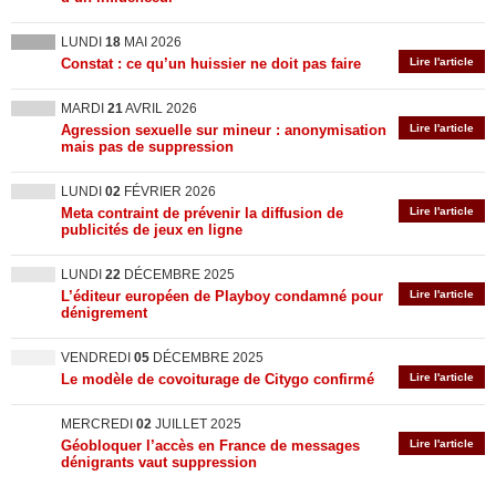
LUNDI
18
MAI 2026
Constat : ce qu’un huissier ne doit pas faire
Lire l'article
MARDI
21
AVRIL 2026
Agression sexuelle sur mineur : anonymisation
Lire l'article
mais pas de suppression
LUNDI
02
FÉVRIER 2026
Meta contraint de prévenir la diffusion de
Lire l'article
publicités de jeux en ligne
LUNDI
22
DÉCEMBRE 2025
L’éditeur européen de Playboy condamné pour
Lire l'article
dénigrement
VENDREDI
05
DÉCEMBRE 2025
Le modèle de covoiturage de Citygo confirmé
Lire l'article
MERCREDI
02
JUILLET 2025
Géobloquer l’accès en France de messages
Lire l'article
dénigrants vaut suppression