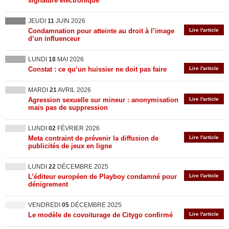
signature électronique
JEUDI
11
JUIN 2026
Condamnation pour atteinte au droit à l’image
Lire l'article
d’un influenceur
LUNDI
18
MAI 2026
Constat : ce qu’un huissier ne doit pas faire
Lire l'article
MARDI
21
AVRIL 2026
Agression sexuelle sur mineur : anonymisation
Lire l'article
mais pas de suppression
LUNDI
02
FÉVRIER 2026
Meta contraint de prévenir la diffusion de
Lire l'article
publicités de jeux en ligne
LUNDI
22
DÉCEMBRE 2025
L’éditeur européen de Playboy condamné pour
Lire l'article
dénigrement
VENDREDI
05
DÉCEMBRE 2025
Le modèle de covoiturage de Citygo confirmé
Lire l'article