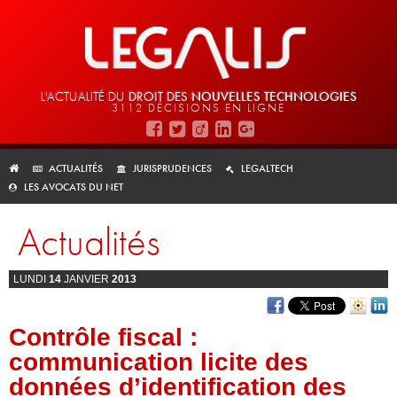
L'ACTUALITÉ DU
DROIT DES
NOUVELLES TECHNOLOGIES
3112 DÉCISIONS EN LIGNE
ACTUALITÉS
JURISPRUDENCES
LEGALTECH
LES AVOCATS DU NET
Actualités
LUNDI
14
JANVIER
2013
Contrôle fiscal :
communication licite des
données d’identification des