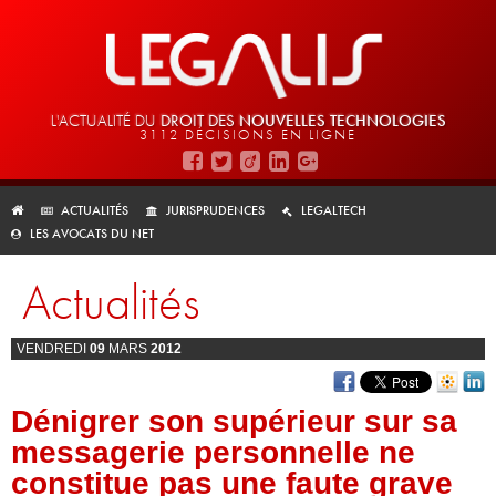
L'ACTUALITÉ DU
DROIT DES
NOUVELLES TECHNOLOGIES
3112 DÉCISIONS EN LIGNE
ACTUALITÉS
JURISPRUDENCES
LEGALTECH
LES AVOCATS DU NET
Actualités
VENDREDI
09
MARS
2012
Dénigrer son supérieur sur sa
messagerie personnelle ne
constitue pas une faute grave