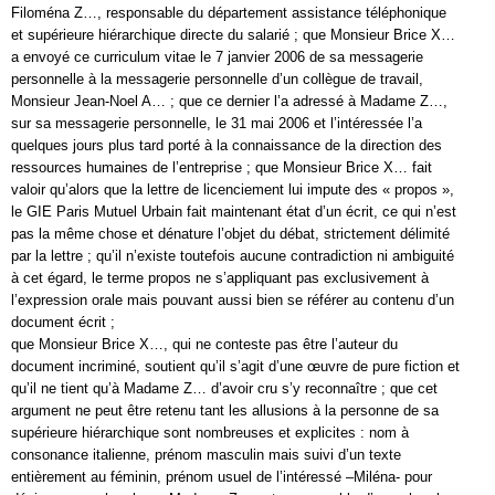
Filoména Z…, responsable du département assistance téléphonique
et supérieure hiérarchique directe du salarié ; que Monsieur Brice X…
a envoyé ce curriculum vitae le 7 janvier 2006 de sa messagerie
personnelle à la messagerie personnelle d’un collègue de travail,
Monsieur Jean-Noel A… ; que ce dernier l’a adressé à Madame Z…,
sur sa messagerie personnelle, le 31 mai 2006 et l’intéressée l’a
quelques jours plus tard porté à la connaissance de la direction des
ressources humaines de l’entreprise ; que Monsieur Brice X… fait
valoir qu’alors que la lettre de licenciement lui impute des « propos »,
le GIE Paris Mutuel Urbain fait maintenant état d’un écrit, ce qui n’est
pas la même chose et dénature l’objet du débat, strictement délimité
par la lettre ; qu’il n’existe toutefois aucune contradiction ni ambiguité
à cet égard, le terme propos ne s’appliquant pas exclusivement à
l’expression orale mais pouvant aussi bien se référer au contenu d’un
document écrit ;
que Monsieur Brice X…, qui ne conteste pas être l’auteur du
document incriminé, soutient qu’il s’agit d’une œuvre de pure fiction et
qu’il ne tient qu’à Madame Z… d’avoir cru s’y reconnaître ; que cet
argument ne peut être retenu tant les allusions à la personne de sa
supérieure hiérarchique sont nombreuses et explicites : nom à
consonance italienne, prénom masculin mais suivi d’un texte
entièrement au féminin, prénom usuel de l’intéressé –Miléna- pour