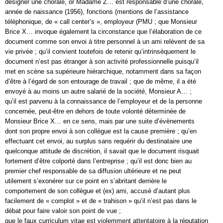
désigner une chorale, or Madame Z… est responsable d’une chorale,
année de naissance (1956), fonctions (mentions de l’assistance
téléphonique, de « call center’s », employeur (PMU ; que Monsieur
Brice X… invoque également la circonstance que l’élaboration de ce
document comme son envoi à titre personnel à un ami relèvent de sa
vie privée ; qu’il convient toutefois de retenir qu’intrinsèquement le
document n’est pas étranger à son activité professionnelle puisqu’il
met en scène sa supérieure hiérarchique, notamment dans sa façon
d’être à l’égard de son entourage de travail ; que de même, il a été
envoyé à au moins un autre salarié de la société, Monsieur A… ;
qu’il est parvenu à la connaissance de l’employeur et de la personne
concernée, peut-être en dehors de toute volonté déterminée de
Monsieur Brice X… en ce sens, mais par une suite d’évènements
dont son propre envoi à son collègue est la cause première ; qu’en
effectuant cet envoi, au surplus sans requérir du destinataire une
quelconque attitude de discrétion, il savait que le document risquait
fortement d’être colporté dans l’entreprise ; qu’il est donc bien au
premier chef responsable de sa diffusion ultérieure et ne peut
utilement s’exonérer sur ce point en s’abritant derrière le
comportement de son collègue et (ex) ami, accusé d’autant plus
facilement de « complot » et de « trahison » qu’il n’est pas dans le
débat pour faire valoir son point de vue ;
que le faux curriculum vitae est violemment attentatoire à la réputation