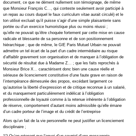
document, ce que ne dément nullement son témoignage, de même
que Monsieur François C…, qui conteste seulement avoir participé à
un repas au cours duquel le faux curriculum vitae aurait circulé) et le
ton utilisé excluait qu’il puisse s’agir d’une simple plaisanterie sans
portée ou d’un exercice humoristique plus ou moins réussi ;
qu’elle ne pouvait qu’être choquée fortement par cette mise en cause
radicale et blessante de sa personne et de son positionnement
hiérarchique ; que de même, le GIE Paris Mutuel Urbain ne pouvait
admettre un tel écart de la part d’un cadre intermédiaire au risque
d’affaiblir gravement son organisation et de manquer à l’obligation de
sécurité de résultat due à Madame Z… ; que les faits reprochés à
Monsieur Brice X… caractérisent donc bien une cause réelle et
sérieuse de licenciement constitutive d’une faute grave en raison de
l’intempérance démesurée des propos, excédant largement ce
qu’autorise la liberté d’expression et de critique reconnue à un salarié,
et du manquement particulièrement indélicat à l’obligation
professionnelle de loyauté comme à la retenue inhérente à l’obligation
de réserve, comportement d’autant moins admissible qu’elle émane
d’un cadre porteur de l’image et du crédit de l’entreprise
Alors qu’un fait de la vie personnelle ne peut justifier un licenciement
disciplinaire ;
1°) Qu’en retenant que l’envoi d’un courriel d’une messagerie