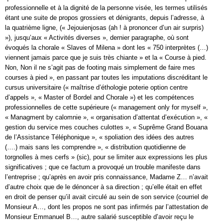
professionnelle et à la dignité de la personne visée, les termes utilisés
étant une suite de propos grossiers et dénigrants, depuis l’adresse, à
la quatrième ligne, (« Jejouienjosas (ah ! à prononcer d’un air surpris)
»), jusqu’aux « Activités diverses », dernier paragraphe, où sont
évoqués la chorale « Slaves of Milena » dont les « 750 interprètes (…)
viennent jamais parce que je suis très chiante » et la « Course à pied.
Non, Non il ne s’agit pas de footing mais simplement de faire mes
courses à pied », en passant par toutes les imputations discréditant le
cursus universitaire (« maîtrise d’éthologie poterie option centre
d’appels », « Master of Bordel and Chorale ») et les compétences
professionnelles de cette supérieure (« management only for myself »,
« Managment by calomnie », « organisation d’attentat d’exécution », «
gestion du service mes couches culottes », « Suprême Grand Bouana
de l’Assistance Téléphonique », « spoliation des idées des autres
(….) mais sans les comprendre », « distribution quotidienne de
torgnolles à mes cerfs » (sic), pour se limiter aux expressions les plus
significatives ; que ce factum a provoqué un trouble manifeste dans
l’entreprise ; qu’après en avoir pris connaissance, Madame Z… n’avait
d’autre choix que de le dénoncer à sa direction ; qu’elle était en effet
en droit de penser qu’il avait circulé au sein de son service (courriel de
Monsieur A…, dont les propos ne sont pas infirmés par l’attestation de
Monsieur Emmanuel B…, autre salarié susceptible d’avoir reçu le