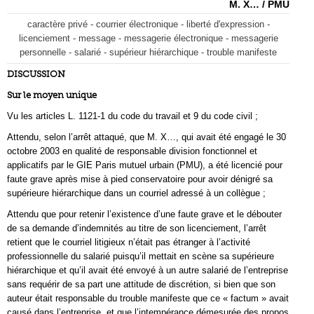
M. X… / PMU
caractère privé - courrier électronique - liberté d'expression -
licenciement - message - messagerie électronique - messagerie
personnelle - salarié - supérieur hiérarchique - trouble manifeste
DISCUSSION
Sur le moyen unique
Vu les articles L. 1121-1 du code du travail et 9 du code civil ;
Attendu, selon l’arrêt attaqué, que M. X…, qui avait été engagé le 30
octobre 2003 en qualité de responsable division fonctionnel et
applicatifs par le GIE Paris mutuel urbain (PMU), a été licencié pour
faute grave après mise à pied conservatoire pour avoir dénigré sa
supérieure hiérarchique dans un courriel adressé à un collègue ;
Attendu que pour retenir l’existence d’une faute grave et le débouter
de sa demande d’indemnités au titre de son licenciement, l’arrêt
retient que le courriel litigieux n’était pas étranger à l’activité
professionnelle du salarié puisqu’il mettait en scène sa supérieure
hiérarchique et qu’il avait été envoyé à un autre salarié de l’entreprise
sans requérir de sa part une attitude de discrétion, si bien que son
auteur était responsable du trouble manifeste que ce « factum » avait
causé dans l’entreprise, et que l’intempérance démesurée des propos