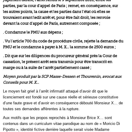
parties, par la cour d’appel de Paris ; remet, en conséquence, sur
les autres points, la cause et les parties dans l’état où elles se
trouvaient avant ledit arrêt et, pour être fait droit, les renvoie
devant la cour d’appel de Paris, autrement composée ;
. Condamne le PMU aux dépens ;
. Vu l’article 700 du code de procédure civile, rejette la demande du
PMU et le condamne à payer à M. X… la somme de 2500 euros ;
. Dit que sur les diligences du procureur général près la Cour de
cassation, le présent arrêt sera transmis pour être transcrit en
marge ou à la suite de l’arrêt partiellement cassé ;
Moyen produit par la SCP Masse-Dessen et Thouvenin, avocat aux
Conseils pour M. X…
Le moyen fait grief à l’arrêt infirmatif attaqué d’avoir dit que le
licenciement est fondé sur une cause réelle et sérieuse constitutive
d’une faute grave et d’avoir en conséquence débouté Monsieur X… de
toutes ses demandes afférentes à la rupture.
Aux motifs que les propos reprochés à Monsieur Brice X… sont
contenus dans un curriculum vitae parodique au nom de « Moricio Di
Pipotto », identité fictive derrière laquelle serait visée Madame