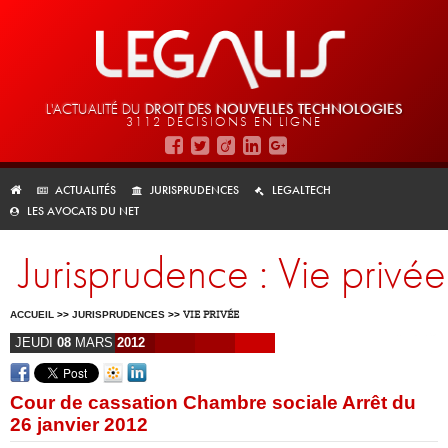
L'ACTUALITÉ DU
DROIT DES
NOUVELLES TECHNOLOGIES
3112 DÉCISIONS EN LIGNE
ACTUALITÉS
JURISPRUDENCES
LEGALTECH
LES AVOCATS DU NET
Jurisprudence : Vie privée
ACCUEIL
>>
JURISPRUDENCES
>>
VIE PRIVÉE
JEUDI
08
MARS
2012
Cour de cassation Chambre sociale Arrêt du
26 janvier 2012