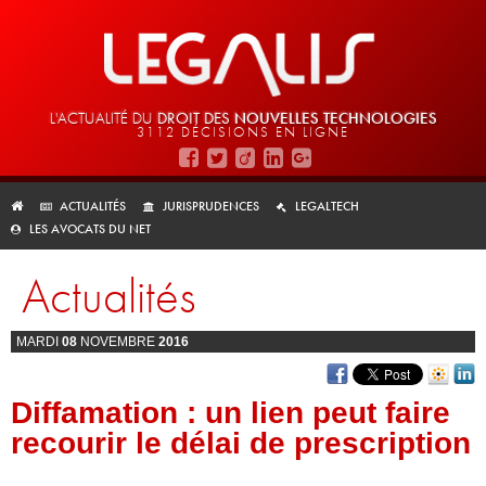
L'ACTUALITÉ DU
DROIT DES
NOUVELLES TECHNOLOGIES
3112 DÉCISIONS EN LIGNE
ACTUALITÉS
JURISPRUDENCES
LEGALTECH
LES AVOCATS DU NET
Actualités
MARDI
08
NOVEMBRE
2016
Diffamation : un lien peut faire
recourir le délai de prescription