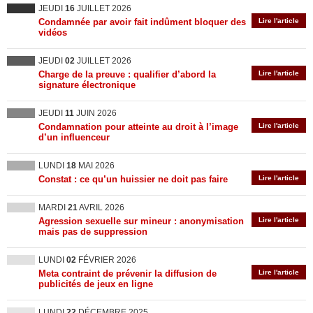
JEUDI
16
JUILLET 2026
Condamnée par avoir fait indûment bloquer des
Lire l'article
vidéos
JEUDI
02
JUILLET 2026
Charge de la preuve : qualifier d’abord la
Lire l'article
signature électronique
JEUDI
11
JUIN 2026
Condamnation pour atteinte au droit à l’image
Lire l'article
d’un influenceur
LUNDI
18
MAI 2026
Constat : ce qu’un huissier ne doit pas faire
Lire l'article
MARDI
21
AVRIL 2026
Agression sexuelle sur mineur : anonymisation
Lire l'article
mais pas de suppression
LUNDI
02
FÉVRIER 2026
Meta contraint de prévenir la diffusion de
Lire l'article
publicités de jeux en ligne
LUNDI
22
DÉCEMBRE 2025