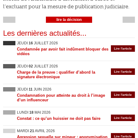
l’excluant pour la mesure de publication judiciaire.
lire la décision
Les dernières actualités...
JEUDI
16
JUILLET 2026
Condamnée par avoir fait indûment bloquer des
Lire l'article
vidéos
JEUDI
02
JUILLET 2026
Charge de la preuve : qualifier d’abord la
Lire l'article
signature électronique
JEUDI
11
JUIN 2026
Condamnation pour atteinte au droit à l’image
Lire l'article
d’un influenceur
LUNDI
18
MAI 2026
Constat : ce qu’un huissier ne doit pas faire
Lire l'article
MARDI
21
AVRIL 2026
Agression sexuelle sur mineur : anonymisation
Lire l'article