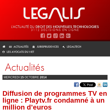
L'ACTUALITÉ DU
DROIT DES
NOUVELLES TECHNOLOGIES
3112 DÉCISIONS EN LIGNE
ACTUALITÉS
JURISPRUDENCES
LEGALTECH
LES AVOCATS DU NET
Actualités
MERCREDI
15
OCTOBRE
2014
Diffusion de programmes TV en
ligne : Playtv.fr condamné à un
million d’euros