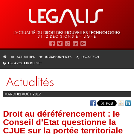
L'ACTUALITÉ DU
DROIT DES
NOUVELLES TECHNOLOGIES
3112 DÉCISIONS EN LIGNE
ACTUALITÉS
JURISPRUDENCES
LEGALTECH
LES AVOCATS DU NET
Actualités
MARDI
01
AOÛT
2017
Droit au déréférencement : le
Conseil d’Etat questionne la
CJUE sur la portée territoriale