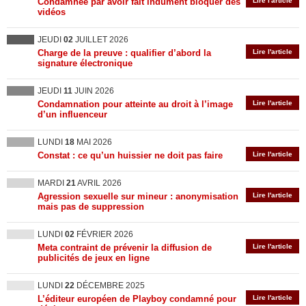
Condamnée par avoir fait indûment bloquer des
Lire l'article
vidéos
JEUDI
02
JUILLET 2026
Charge de la preuve : qualifier d’abord la
Lire l'article
signature électronique
JEUDI
11
JUIN 2026
Condamnation pour atteinte au droit à l’image
Lire l'article
d’un influenceur
LUNDI
18
MAI 2026
Constat : ce qu’un huissier ne doit pas faire
Lire l'article
MARDI
21
AVRIL 2026
Agression sexuelle sur mineur : anonymisation
Lire l'article
mais pas de suppression
LUNDI
02
FÉVRIER 2026
Meta contraint de prévenir la diffusion de
Lire l'article
publicités de jeux en ligne
LUNDI
22
DÉCEMBRE 2025
L’éditeur européen de Playboy condamné pour
Lire l'article