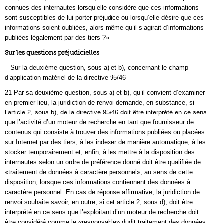
connues des internautes lorsqu’elle considère que ces informations
sont susceptibles de lui porter préjudice ou lorsqu’elle désire que ces
informations soient oubliées, alors même qu’il s’agirait d’informations
publiées légalement par des tiers ?»
Sur les questions préjudicielles
– Sur la deuxième question, sous a) et b), concernant le champ
d’application matériel de la directive 95/46
21 Par sa deuxième question, sous a) et b), qu’il convient d’examiner
en premier lieu, la juridiction de renvoi demande, en substance, si
l’article 2, sous b), de la directive 95/46 doit être interprété en ce sens
que l’activité d’un moteur de recherche en tant que fournisseur de
contenus qui consiste à trouver des informations publiées ou placées
sur Internet par des tiers, à les indexer de manière automatique, à les
stocker temporairement et, enfin, à les mettre à la disposition des
internautes selon un ordre de préférence donné doit être qualifiée de
«traitement de données à caractère personnel», au sens de cette
disposition, lorsque ces informations contiennent des données à
caractère personnel. En cas de réponse affirmative, la juridiction de
renvoi souhaite savoir, en outre, si cet article 2, sous d), doit être
interprété en ce sens que l’exploitant d’un moteur de recherche doit
être considéré comme le «responsable» dudit traitement des données