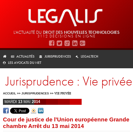
L'ACTUALITÉ DU
DROIT DES
NOUVELLES TECHNOLOGIES
3112 DÉCISIONS EN LIGNE
ACTUALITÉS
JURISPRUDENCES
LEGALTECH
LES AVOCATS DU NET
Jurisprudence : Vie privée
ACCUEIL
>>
JURISPRUDENCES
>>
VIE PRIVÉE
MARDI
13
MAI
2014
Cour de justice de l’Union européenne Grande
chambre Arrêt du 13 mai 2014