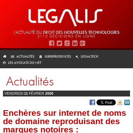
L'ACTUALITÉ DU
DROIT DES
NOUVELLES TECHNOLOGIES
3112 DÉCISIONS EN LIGNE
ACTUALITÉS
JURISPRUDENCES
LEGALTECH
LES AVOCATS DU NET
Actualités
VENDREDI
11
FÉVRIER
2000
Enchères sur internet de noms
de domaine reproduisant des
marques notoires :