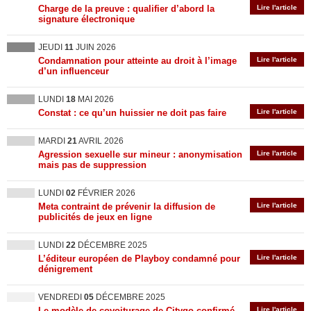
Charge de la preuve : qualifier d’abord la
Lire l'article
signature électronique
JEUDI
11
JUIN 2026
Condamnation pour atteinte au droit à l’image
Lire l'article
d’un influenceur
LUNDI
18
MAI 2026
Constat : ce qu’un huissier ne doit pas faire
Lire l'article
MARDI
21
AVRIL 2026
Agression sexuelle sur mineur : anonymisation
Lire l'article
mais pas de suppression
LUNDI
02
FÉVRIER 2026
Meta contraint de prévenir la diffusion de
Lire l'article
publicités de jeux en ligne
LUNDI
22
DÉCEMBRE 2025
L’éditeur européen de Playboy condamné pour
Lire l'article
dénigrement
VENDREDI
05
DÉCEMBRE 2025
Le modèle de covoiturage de Citygo confirmé
Lire l'article