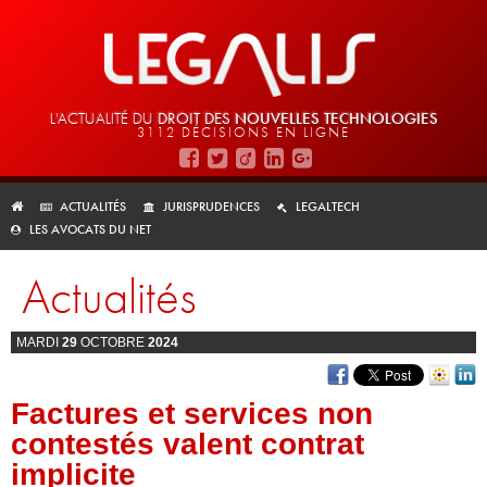
L'ACTUALITÉ DU
DROIT DES
NOUVELLES TECHNOLOGIES
3112 DÉCISIONS EN LIGNE
ACTUALITÉS
JURISPRUDENCES
LEGALTECH
LES AVOCATS DU NET
Actualités
MARDI
29
OCTOBRE
2024
Factures et services non
contestés valent contrat
implicite