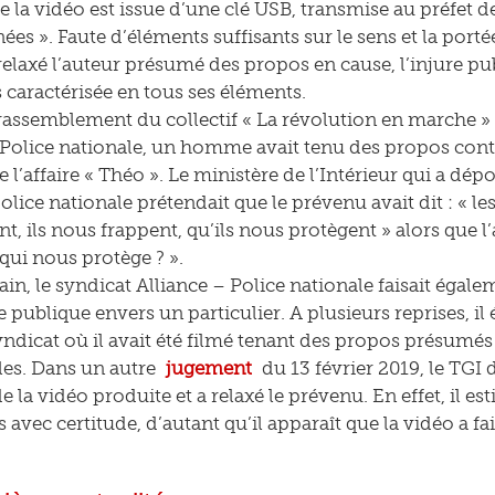
e la vidéo est issue d’une clé USB, transmise au préfet d
ées ». Faute d’éléments suffisants sur le sens et la port
 relaxé l’auteur présumé des propos en cause, l’injure pu
s caractérisée en tous ses éléments.
rassemblement du collectif « La révolution en marche » 
 Police nationale, un homme avait tenu des propos contre
 l’affaire « Théo ». Le ministère de l’Intérieur qui a dé
olice nationale prétendait que le prévenu avait dit : « les 
nt, ils nous frappent, qu’ils nous protègent » alors que l
 qui nous protège ? ».
in, le syndicat Alliance – Police nationale faisait égal
 publique envers un particulier. A plusieurs reprises, il
yndicat où il avait été filmé tenant des propos présumés 
es. Dans un autre
jugement
du 13 février 2019, le TGI 
 la vidéo produite et a relaxé le prévenu. En effet, il es
avec certitude, d’autant qu’il apparaît que la vidéo a fa