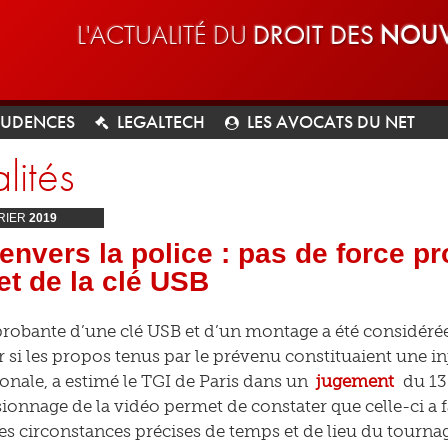
L'ACTUALITÉ DU
DROIT DES
NOUV
RUDENCES
LEGALTECH
LES AVOCATS DU NET
lités
RIER
2019
 envers la police : pas de force p
et de la clé USB
probante d’une clé USB et d’un montage a été considér
 si les propos tenus par le prévenu constituaient une inj
ionale, a estimé le TGI de Paris dans un
jugement
du 13 
isionnage de la vidéo permet de constater que celle-ci a f
les circonstances précises de temps et de lieu du tourna