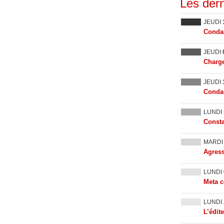
Les dern
JEUDI
Condam
JEUDI
Charge
JEUDI
Condam
LUNDI
Consta
MARD
Agress
LUNDI
Meta c
LUNDI
L’édit