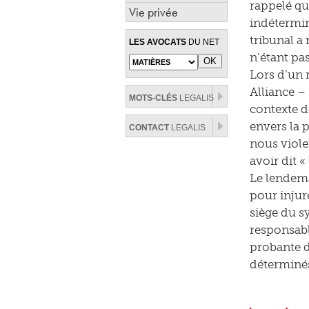
rappelé qu
Vie privée
indétermin
tribunal a
LES AVOCATS
DU NET
n’étant pa
Lors d’un 
Alliance –
MOTS-CLÉS
LEGALIS
contexte de
envers la p
CONTACT
LEGALIS
nous viole
avoir dit «
Le lendema
pour injure
siège du s
responsabl
probante de
déterminés 