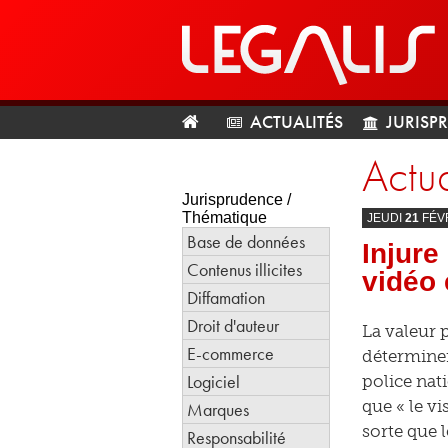
ACTUALITÉS
JURISP
Actua
Jurisprudence /
Thématique
JEUDI
21
FÉV
Base de données
Injure
Contenus illicites
vidéo 
Diffamation
Droit d'auteur
La valeur 
E-commerce
déterminer
Logiciel
police nat
que « le v
Marques
sorte que 
Responsabilité