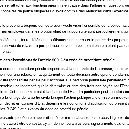
de se rattacher aux fonctionnaires mis en cause dans l’affaire en question, ou,
tionnaires de police suspectés d’avoir commis des violences dans l’exercice 
s, le prévenu a toujours contesté avoir voulu viser l’ensemble de la police nati
mes employés dans les propos objet de la poursuite sont particulièrement po
s éléments, faute d’éléments suffisants sur le sens et la portée des propos r
era en voie de relaxe, l’injure publique envers la police nationale n’étant pas ca
éments.
on des dispositions de l’article 800-2 du code de procédure pénale :
 du code de procédure pénale dispose qu’à la demande de l’intéressé, toute juri
on-lieu, une relaxe, un acquittement ou toute décision autre qu’une condamn
 d’irresponsabilité pénale peut accorder à la personne poursuivie pénalement 
onsable une indemnité qu’elle détermine au titre des frais non payés par l’État
e-ci. Cette indemnité est à la charge de l’État. La juridiction peut toutefois o
e à la charge de la partie civile lorsque l’action publique a été mise en mouve
Un décret en Conseil d’État détermine les conditions d’application du présent a
icles R.249-2 et suivants du code de procédure pénale.
présente procédure n’apparaît ni téméraire, ni abusive, les propos litigieux, do
e ne saurait être contesté, ayant donné lieu à plusieurs signalements d’autorit