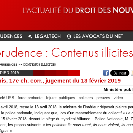
L'ACTUALITÉ DU
DROIT DES
NOUV
RUDENCES
LEGALTECH
LES AVOCATS DU NET
prudence : Contenus illicites
PRUDENCES
>>
CONTENUS ILLICITES
RIER
2019
is, 17e ch. corr., jugement du 13 février 2019
Ministère publi
clé USB - force probante - Injures publiques - policiers - preuves - video
 avril 2018, reçue le 13 avril 2018, le ministre de l’intérieur déposait plainte pou
 la police nationale, indiquant que, lors d’un rassemblement du collectif
« La r
e 15 février 2018, devant le siège du syndical Alliance – Police Nationale, M. Z
ent, les propos suivants
« les policiers ils nous tuent, ils nous violent, ils no
tègent »
.