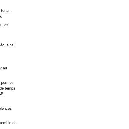
n tenant
e.
ou les
éo, ainsi
nt au
o permet
s de temps
SB,
iolences
nsemble de