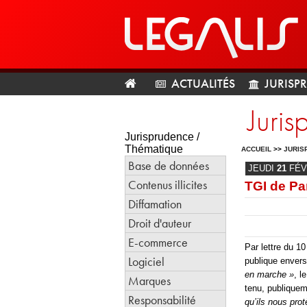
ACTUALITÉS
JURISP
Juris
Jurisprudence /
Thématique
ACCUEIL
>>
JURIS
Base de données
JEUDI
21
FÉV
Contenus illicites
TGI de Par
Diffamation
Droit d'auteur
E-commerce
Par lettre du 10
Logiciel
publique envers
en marche »
, l
Marques
tenu, publiquem
Responsabilité
qu’ils nous pro