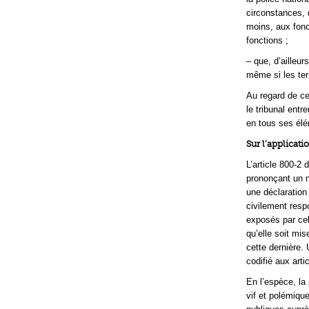
circonstances, 
moins, aux fonc
fonctions ;
– que, d’ailleur
même si les ter
Au regard de ce
le tribunal entr
en tous ses él
Sur l’applicati
L’article 800-2
prononçant un n
une déclaration
civilement resp
exposés par cell
qu’elle soit mis
cette dernière. 
codifié aux art
En l’espèce, la 
vif et polémiqu