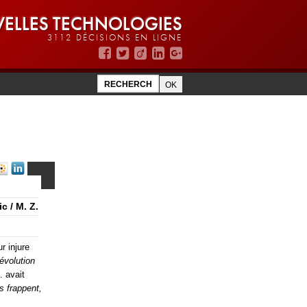
ELLES TECHNOLOGIES
3112 DÉCISIONS EN LIGNE
c / M. Z.
r injure
évolution
. avait
us frappent,