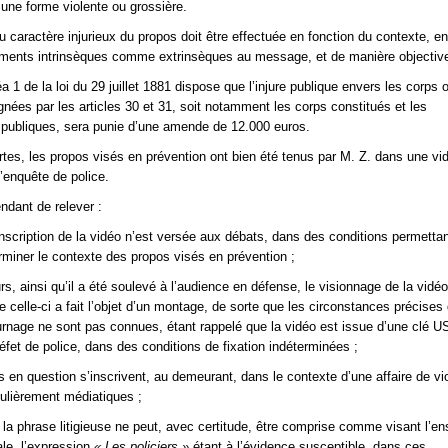
 une forme violente ou grossière.
u caractère injurieux du propos doit être effectuée en fonction du contexte, e
ments intrinsèques comme extrinsèques au message, et de manière objectiv
néa 1 de la loi du 29 juillet 1881 dispose que l’injure publique envers les corps 
nées par les articles 30 et 31, soit notamment les corps constitués et les
 publiques, sera punie d’une amende de 12.000 euros.
rtes, les propos visés en prévention ont bien été tenus par M. Z. dans une vid
 l’enquête de police.
ndant de relever :
nscription de la vidéo n’est versée aux débats, dans des conditions permetta
erminer le contexte des propos visés en prévention ;
urs, ainsi qu’il a été soulevé à l’audience en défense, le visionnage de la vidé
e celle-ci a fait l’objet d’un montage, de sorte que les circonstances précise
ournage ne sont pas connues, étant rappelé que la vidéo est issue d’une clé U
éfet de police, dans des conditions de fixation indéterminées ;
s en question s’inscrivent, au demeurant, dans le contexte d’une affaire de v
culièrement médiatiques ;
, la phrase litigieuse ne peut, avec certitude, être comprise comme visant l’e
ale, l’expression
« Les policiers »
étant à l’évidence susceptible, dans ces