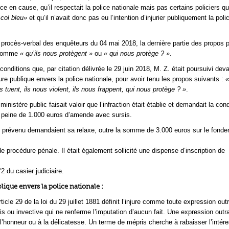
ce en cause, qu’il respectait la police nationale mais pas certains policiers qu’i
 col bleu»
et qu’il n’avait donc pas eu l’intention d’injurier publiquement la poli
 procès-verbal des enquêteurs du 04 mai 2018, la dernière partie des propos 
 comme
« qu’ils nous protègent »
ou
« qui nous protège ? »
.
onditions que, par citation délivrée le 29 juin 2018, M. Z. était poursuivi dev
jure publique envers la police nationale, pour avoir tenu les propos suivants :
«
us tuent, ils nous violent, ils nous frappent, qui nous protège ? »
.
 ministère public faisait valoir que l’infraction était établie et demandait la co
 peine de 1.000 euros d’amende avec sursis.
u prévenu demandaient sa relaxe, outre la somme de 3.000 euros sur le fond
e procédure pénale. Il était également sollicité une dispense d’inscription de
°2 du casier judiciaire.
blique envers la police nationale :
article 29 de la loi du 29 juillet 1881 définit l’injure comme toute expression ou
s ou invective qui ne renferme l’imputation d’aucun fait. Une expression outr
à l’honneur ou à la délicatesse. Un terme de mépris cherche à rabaisser l’intér