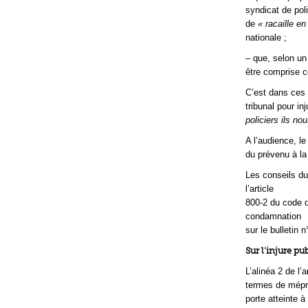
syndicat de poli
de
« racaille en
nationale ;
– que, selon un
être comprise
C’est dans ces c
tribunal pour in
policiers ils no
A l’audience, le
du prévenu à la
Les conseils d
l’article
800-2 du code d
condamnation
sur le bulletin n
Sur l’injure pu
L’alinéa 2 de l’
termes de mépri
porte atteinte 