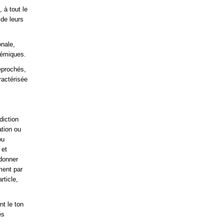
 à tout le
de leurs
onale,
lémiques.
eprochés,
ractérisée
diction
ation ou
ou
 et
rdonner
ment par
rticle,
nt le ton
és