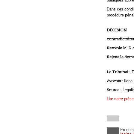
publiques auprè
Dans ces condit
procédure pénal
DÉCISION
contradictoir
Renvoie M. Z. d
Rejette la dem
Le Tribunal :
T
Avocats :
Ilana
Source :
Legali
Lire notre prése
En com