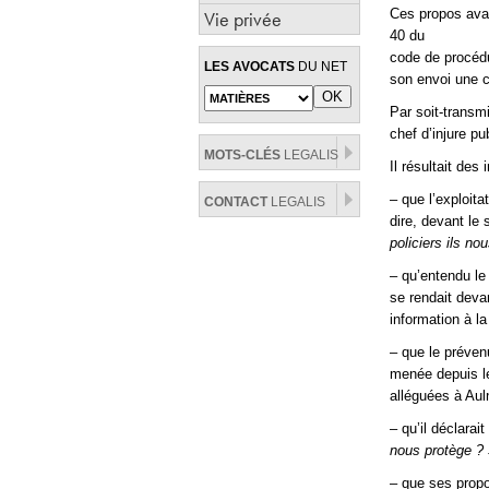
Ces propos avai
Vie privée
40 du
code de procédur
LES AVOCATS
DU NET
son envoi une c
Par soit-transmi
chef d’injure pu
MOTS-CLÉS
LEGALIS
Il résultait des
– que l’exploit
CONTACT
LEGALIS
dire, devant le
policiers ils no
– qu’entendu le 
se rendait devan
information à la
– que le préven
menée depuis le 
alléguées à Au
– qu’il déclarait
nous protège ? 
– que ses propo