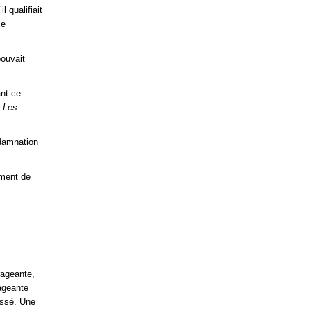
l qualifiait
ce
pouvait
ant ce
 Les
ndamnation
ement de
trageante,
ageante
essé. Une