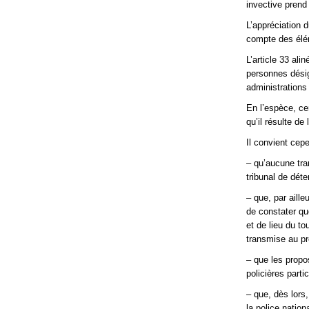
invective prend
L’appréciation d
compte des élé
L’article 33 ali
personnes désig
administrations
En l’espèce, ce
qu’il résulte de
Il convient cepe
– qu’aucune tra
tribunal de dét
– que, par aille
de constater qu
et de lieu du t
transmise au pr
– que les propo
policières parti
– que, dès lors
la police nation