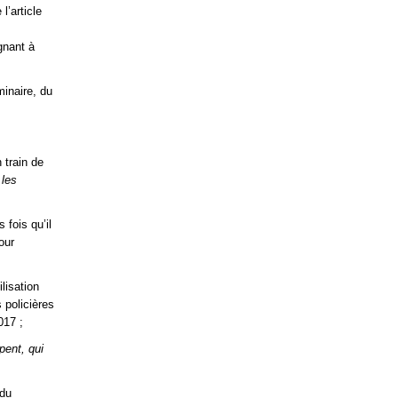
l’article
ignant à
minaire, du
 train de
les
 fois qu’il
our
lisation
 policières
017 ;
ppent, qui
 du