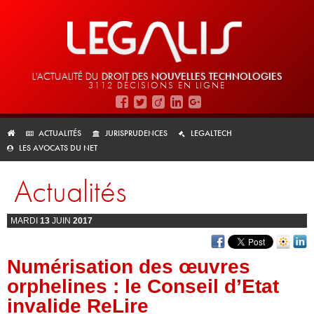
L'ACTUALITÉ DU
DROIT DES
NOUVELLES TECHNOLOGIES
3112 DÉCISIONS EN LIGNE
ACTUALITÉS
JURISPRUDENCES
LEGALTECH
LES AVOCATS DU NET
Actualités
MARDI
13
JUIN
2017
Numérisation des œuvres
orphelines : le Conseil d’Etat
invalide ReLire