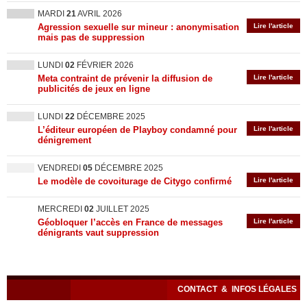
MARDI
21
AVRIL 2026
Agression sexuelle sur mineur : anonymisation
Lire l'article
mais pas de suppression
LUNDI
02
FÉVRIER 2026
Meta contraint de prévenir la diffusion de
Lire l'article
publicités de jeux en ligne
LUNDI
22
DÉCEMBRE 2025
L’éditeur européen de Playboy condamné pour
Lire l'article
dénigrement
VENDREDI
05
DÉCEMBRE 2025
Le modèle de covoiturage de Citygo confirmé
Lire l'article
MERCREDI
02
JUILLET 2025
Géobloquer l’accès en France de messages
Lire l'article
dénigrants vaut suppression
CONTACT
&
INFOS LÉGALES