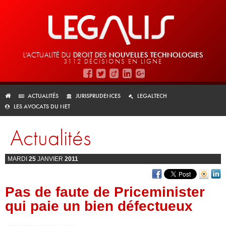
L'ACTUALITÉ DU
DROIT DES
NOUVELLES TECHNOLOGIES
3112 DÉCISIONS EN LIGNE
ACTUALITÉS
JURISPRUDENCES
LEGALTECH
LES AVOCATS DU NET
Actualités
MARDI
25
JANVIER
2011
Pas de faute de Priceminister
qui paie un bien défectueux