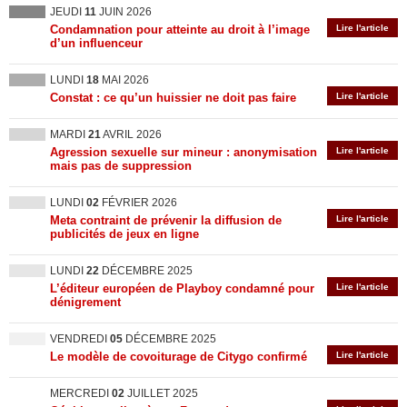
JEUDI
11
JUIN 2026
Condamnation pour atteinte au droit à l’image
Lire l'article
d’un influenceur
LUNDI
18
MAI 2026
Constat : ce qu’un huissier ne doit pas faire
Lire l'article
MARDI
21
AVRIL 2026
Agression sexuelle sur mineur : anonymisation
Lire l'article
mais pas de suppression
LUNDI
02
FÉVRIER 2026
Meta contraint de prévenir la diffusion de
Lire l'article
publicités de jeux en ligne
LUNDI
22
DÉCEMBRE 2025
L’éditeur européen de Playboy condamné pour
Lire l'article
dénigrement
VENDREDI
05
DÉCEMBRE 2025
Le modèle de covoiturage de Citygo confirmé
Lire l'article
MERCREDI
02
JUILLET 2025