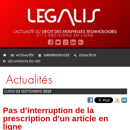
L'ACTUALITÉ DU
DROIT DES
NOUVELLES TECHNOLOGIES
3112 DÉCISIONS EN LIGNE
ACTUALITÉS
JURISPRUDENCES
LEGALTECH
LES AVOCATS DU NET
Actualités
LUNDI
13
SEPTEMBRE
2010
Pas d’interruption de la
prescription d’un article en
ligne