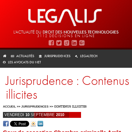
L'ACTUALITÉ DU
DROIT DES
NOUVELLES TECHNOLOGIES
3112 DÉCISIONS EN LIGNE
ACTUALITÉS
JURISPRUDENCES
LEGALTECH
LES AVOCATS DU NET
Jurisprudence : Contenus
illicites
ACCUEIL
>>
JURISPRUDENCES
>>
CONTENUS ILLICITES
VENDREDI
10
SEPTEMBRE
2010