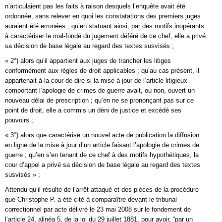
n’articulaient pas les faits à raison desquels l’enquête avait été
ordonnée, sans relever en quoi les constatations des premiers juges
auraient été erronées ; qu’en statuant ainsi, par des motifs inopérants
à caractériser le mal-fondé du jugement déféré de ce chef, elle a privé
sa décision de base légale au regard des textes susvisés ;
« 2°) alors qu’il appartient aux juges de trancher les litiges
conformément aux règles de droit applicables ; qu’au cas présent, il
appartenait à la cour de dire si la mise à jour de l’article litigieux
comportant l’apologie de crimes de guerre avait, ou non, ouvert un
nouveau délai de prescription ; qu’en ne se prononçant pas sur ce
point de droit, elle a commis un déni de justice et excédé ses
pouvoirs ;
« 3°) alors que caractérise un nouvel acte de publication la diffusion
en ligne de la mise à jour d’un article faisant l’apologie de crimes de
guerre ; qu’en s’en tenant de ce chef à des motifs hypothétiques, la
cour d’appel a privé sa décision de base légale au regard des textes
susvisés » ;
Attendu qu’il résulte de l’arrêt attaqué et des pièces de la procédure
que Christophe P. a été cité à comparaître devant le tribunal
correctionnel par acte délivré le 23 mai 2008 sur le fondement de
l’article 24, alinéa 5, de la loi du 29 juillet 1881, pour avoir, “par un