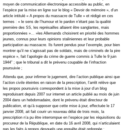
moyen de communication électronique accessible au public, en
l’espèce par la mise en ligne sur le blog « Devoir de mémoire », d’un
article intitulé « A propos du massacre de Tulle » et rédigé en ces
termes : « le sens de l’humour et le pardon n’étant pas la qualité
première des SS, les représailles allaient être sanglantes, mais
proportionnées »… »les Allemands choisirent en priorité des hommes
jeunes, connus pour leurs opinions staliniennes et leur probable
participation au massacre. Ils furent pendus pour l’exemple, pour bien
montrer qu’il ne s’agissait pas de soldats, mais de criminels de la pire
espèce », fait l’apologie du crime de guerre commis à Tulle le 9 juin
1944″ ; que le tribunal a dit le prévenu coupable de l’infraction
poursuivie ;
Attendu que, pour infirmer le jugement, dire l’action publique ainsi que
l’action civile éteintes en raison de la prescription, l’arrêt relève que
les propos poursuivis correspondent à la mise à jour d’un blog
reproduisant depuis 2007 sur internet un article publié au mois de juin
2004 dans un hebdomadaire, dont le prévenu était directeur de
publication, et qu’à supposer que cette mise à jour, effectuée le 17
janvier 2008, ait fait courir un nouveau délai de trois mois, la
prescription n’a pu être interrompue en l’espèce par les réquisitions du
procureur de la République, en date du 16 avril 2008, qui n’articulaient
pas les faits à propos desquels une enquête était ordonnée ;