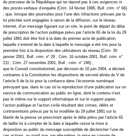
du procureur de la République qui ne répond pas à ces exigences ni
des procès-verbaux d’enquête (Crim. 14 février 1995, Bull. crim. n° 66)
; que, lorsque des poursuites pour l’une des infractions prévues par la
loi précitée sont engagées à raison de la diffusion, sur le réseau
internet, d’un message figurant sur un site, le point de départ du délai
de prescription de l’action publique prévu par l’article 65 de la loi du 29
juillet 1881 doit être fixé à la date du premier acte de publication,
laquelle s’entend de la date à laquelle le message a été mis pour la
première fois à la disposition des utilisateurs du réseau (Crim. 30
janvier 2001, Bull. crim. n° 28 ; Crim. 16 octobre 2001, Bull. crim. n°
211 ; Crim. 27 novembre 2001, Bull ; crim. n° 246) ;
que le Conseil constitutionnel, par décision du 10 juin 2004, a déclaré
contraires à la Constitution les dispositions de second alinéa du V de
l’article 6 de la loi pour la confiance dans l’économie numérique
prévoyant que, dans le cas où la reproduction d’une publication sur un
service de communication au public en ligne, dont le contenu n’est
pas le même sur le support informatique et sur le support papier,
l’action publique et l’action civile résultant des crimes, délits et
contraventions prévus par la loi modifiée du 29 juillet 1881 sur la
liberté de la presse se prescriront après le délai prévu par l’article 65
de ladite loi à compter de la date à laquelle cesse la mise à
disposition au public du message susceptible de déclencher l’une de
ces actions, au motif que, par elle-même, la prise en compte de