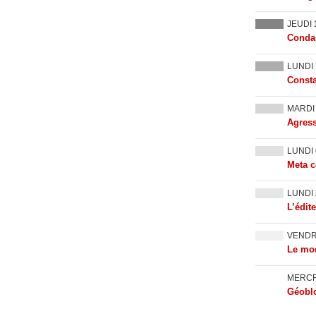
JEUDI
Condam
LUNDI
Consta
MARD
Agress
LUNDI
Meta c
LUNDI
L’édit
VEND
Le mod
MERC
Géoblo