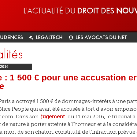
L'ACTUALITÉ DU
DROIT DES
NOUV
RUDENCES
LEGALTECH
LES AVOCATS DU NET
lités
2016
 : 1 500 € pour une accusation e
ée
Paris a octroyé 1 500 € de dommages-intérêts à une part
é Nice People qui avait été accusée à tort d’avoir empois
com. Dans son
jugement
du 11 mai 2016, le tribunal a
it de nature à porter atteinte à l’honneur et à la considé
 mort de son chaton, constitutif de l’infraction prévue e