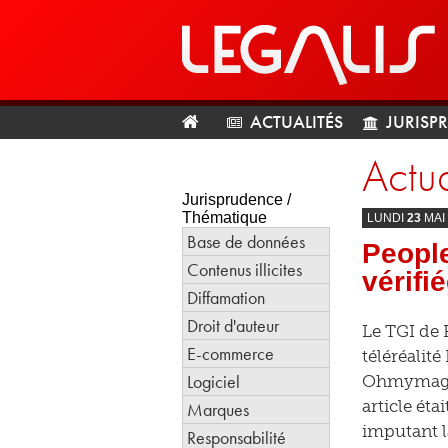
ACTUALITÉS
JURISP
Actua
Jurisprudence /
Thématique
LUNDI
23
MAI
Base de données
People
Contenus illicites
vérifi
Diffamation
Droit d'auteur
Le TGI de 
E-commerce
téléréalit
Logiciel
Ohmymag.
article éta
Marques
imputant la
Responsabilité