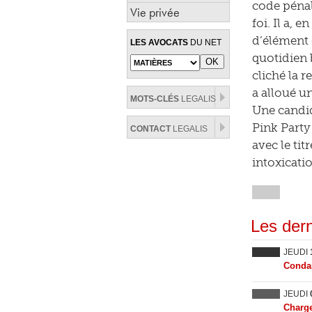
code pénal.
Vie privée
foi. Il a, 
d’élément 
LES AVOCATS
DU NET
quotidien b
cliché la r
a alloué 
MOTS-CLÉS
LEGALIS
Une candid
Pink Party
CONTACT
LEGALIS
avec le tit
intoxicatio
Les dern
JEUDI
Condam
JEUDI
Charge