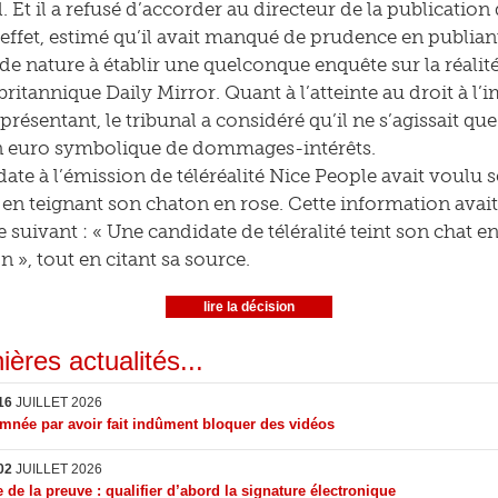
 Et il a refusé d’accorder au directeur de la publication 
en effet, estimé qu’il avait manqué de prudence en publian
de nature à établir une quelconque enquête sur la réalité
ritannique Daily Mirror. Quant à l’atteinte au droit à l’i
eprésentant, le tribunal a considéré qu’il ne s’agissait qu
un euro symbolique de dommages-intérêts.
ate à l’émission de téléréalité Nice People avait voulu s
 en teignant son chaton en rose. Cette information ava
re suivant : « Une candidate de téléralité teint son chat e
n », tout en citant sa source.
lire la décision
ières actualités...
16
JUILLET 2026
née par avoir fait indûment bloquer des vidéos
02
JUILLET 2026
 de la preuve : qualifier d’abord la signature électronique