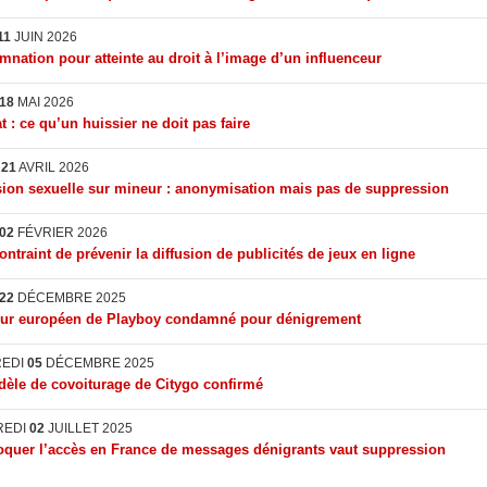
11
JUIN 2026
nation pour atteinte au droit à l’image d’un influenceur
18
MAI 2026
t : ce qu’un huissier ne doit pas faire
I
21
AVRIL 2026
ion sexuelle sur mineur : anonymisation mais pas de suppression
02
FÉVRIER 2026
ontraint de prévenir la diffusion de publicités de jeux en ligne
22
DÉCEMBRE 2025
eur européen de Playboy condamné pour dénigrement
REDI
05
DÉCEMBRE 2025
èle de covoiturage de Citygo confirmé
REDI
02
JUILLET 2025
quer l’accès en France de messages dénigrants vaut suppression