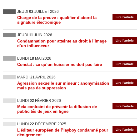
JEUDI
02
JUILLET 2026
Charge de la preuve : qualifier d’abord la
Lire l'article
signature électronique
JEUDI
11
JUIN 2026
Condamnation pour atteinte au droit à l’image
Lire l'article
d’un influenceur
LUNDI
18
MAI 2026
Constat : ce qu’un huissier ne doit pas faire
Lire l'article
MARDI
21
AVRIL 2026
Agression sexuelle sur mineur : anonymisation
Lire l'article
mais pas de suppression
LUNDI
02
FÉVRIER 2026
Meta contraint de prévenir la diffusion de
Lire l'article
publicités de jeux en ligne
LUNDI
22
DÉCEMBRE 2025
L’éditeur européen de Playboy condamné pour
Lire l'article
dénigrement