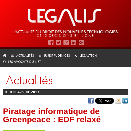
L'ACTUALITÉ DU
DROIT DES
NOUVELLES TECHNOLOGIES
3112 DÉCISIONS EN LIGNE
ACTUALITÉS
JURISPRUDENCES
LEGALTECH
LES AVOCATS DU NET
Actualités
JEUDI
04
AVRIL
2013
Piratage informatique de
Greenpeace : EDF relaxé