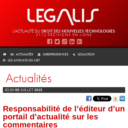
L'ACTUALITÉ DU
DROIT DES
NOUVELLES TECHNOLOGIES
3112 DÉCISIONS EN LIGNE
ACTUALITÉS
JURISPRUDENCES
LEGALTECH
LES AVOCATS DU NET
Actualités
JEUDI
09
JUILLET
2015
Responsabilité de l’éditeur d’un
portail d’actualité sur les
commentaires