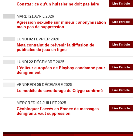
Constat : ce qu’un huissier ne doit pas faire
Lire l'article
MARDI
21
AVRIL 2026
Agression sexuelle sur mineur : anonymisation
Lire l'article
mais pas de suppression
LUNDI
02
FÉVRIER 2026
Meta contraint de prévenir la diffusion de
Lire l'article
publicités de jeux en ligne
LUNDI
22
DÉCEMBRE 2025
L’éditeur européen de Playboy condamné pour
Lire l'article
dénigrement
VENDREDI
05
DÉCEMBRE 2025
Le modèle de covoiturage de Citygo confirmé
Lire l'article
MERCREDI
02
JUILLET 2025
Géobloquer l’accès en France de messages
Lire l'article
dénigrants vaut suppression