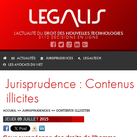
L'ACTUALITÉ DU
DROIT DES
NOUVELLES TECHNOLOGIES
3112 DÉCISIONS EN LIGNE
ACTUALITÉS
JURISPRUDENCES
LEGALTECH
LES AVOCATS DU NET
Jurisprudence : Contenus
illicites
ACCUEIL
>>
JURISPRUDENCES
>>
CONTENUS ILLICITES
JEUDI
09
JUILLET
2015