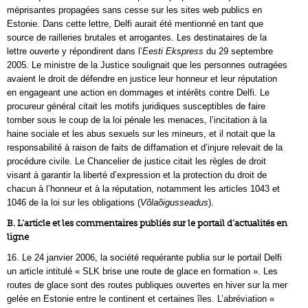
méprisantes propagées sans cesse sur les sites web publics en
Estonie. Dans cette lettre, Delfi aurait été mentionné en tant que
source de railleries brutales et arrogantes. Les destinataires de la
lettre ouverte y répondirent dans l’
Eesti Ekspress
du 29 septembre
2005. Le ministre de la Justice soulignait que les personnes outragées
avaient le droit de défendre en justice leur honneur et leur réputation
en engageant une action en dommages et intérêts contre Delfi. Le
procureur général citait les motifs juridiques susceptibles de faire
tomber sous le coup de la loi pénale les menaces, l’incitation à la
haine sociale et les abus sexuels sur les mineurs, et il notait que la
responsabilité à raison de faits de diffamation et d’injure relevait de la
procédure civile. Le Chancelier de justice citait les règles de droit
visant à garantir la liberté d’expression et la protection du droit de
chacun à l’honneur et à la réputation, notamment les articles 1043 et
1046 de la loi sur les obligations (
Võlaõigusseadus
).
B. L’article et les commentaires publiés sur le portail d’actualités en
ligne
16. Le 24 janvier 2006, la société requérante publia sur le portail Delfi
un article intitulé « SLK brise une route de glace en formation ». Les
routes de glace sont des routes publiques ouvertes en hiver sur la mer
gelée en Estonie entre le continent et certaines îles. L’abréviation «