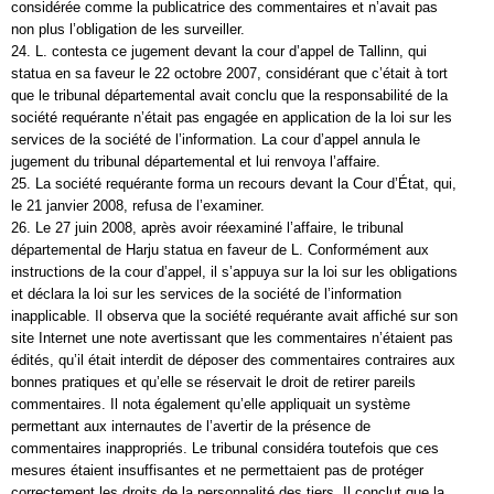
considérée comme la publicatrice des commentaires et n’avait pas
non plus l’obligation de les surveiller.
24. L. contesta ce jugement devant la cour d’appel de Tallinn, qui
statua en sa faveur le 22 octobre 2007, considérant que c’était à tort
que le tribunal départemental avait conclu que la responsabilité de la
société requérante n’était pas engagée en application de la loi sur les
services de la société de l’information. La cour d’appel annula le
jugement du tribunal départemental et lui renvoya l’affaire.
25. La société requérante forma un recours devant la Cour d’État, qui,
le 21 janvier 2008, refusa de l’examiner.
26. Le 27 juin 2008, après avoir réexaminé l’affaire, le tribunal
départemental de Harju statua en faveur de L. Conformément aux
instructions de la cour d’appel, il s’appuya sur la loi sur les obligations
et déclara la loi sur les services de la société de l’information
inapplicable. Il observa que la société requérante avait affiché sur son
site Internet une note avertissant que les commentaires n’étaient pas
édités, qu’il était interdit de déposer des commentaires contraires aux
bonnes pratiques et qu’elle se réservait le droit de retirer pareils
commentaires. Il nota également qu’elle appliquait un système
permettant aux internautes de l’avertir de la présence de
commentaires inappropriés. Le tribunal considéra toutefois que ces
mesures étaient insuffisantes et ne permettaient pas de protéger
correctement les droits de la personnalité des tiers. Il conclut que la