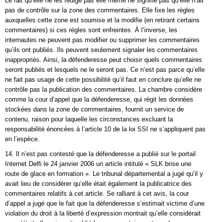
Le fait qu’elle ne les rédige pas elle même ne signifie pas qu’elle n’ait
pas de contrôle sur la zone des commentaires. Elle fixe les règles
auxquelles cette zone est soumise et la modifie (en retirant certains
commentaires) si ces règles sont enfreintes. À l’inverse, les
internautes ne peuvent pas modifier ou supprimer les commentaires
qu’ils ont publiés. Ils peuvent seulement signaler les commentaires
inappropriés. Ainsi, la défenderesse peut choisir quels commentaires
seront publiés et lesquels ne le seront pas. Ce n’est pas parce qu’elle
ne fait pas usage de cette possibilité qu’il faut en conclure qu’elle ne
contrôle pas la publication des commentaires. La chambre considère
comme la cour d’appel que la défenderesse, qui régit les données
stockées dans la zone de commentaires, fournit un service de
contenu, raison pour laquelle les circonstances excluant la
responsabilité énoncées à l’article 10 de la loi SSI ne s’appliquent pas
en l’espèce.
14. Il n’est pas contesté que la défenderesse a publié sur le portail
Internet Delfi le 24 janvier 2006 un article intitulé « SLK brise une
route de glace en formation ». Le tribunal départemental a jugé qu’il y
avait lieu de considérer qu’elle était également la publicatrice des
commentaires relatifs à cet article. Se ralliant à cet avis, la cour
d’appel a jugé que le fait que la défenderesse s’estimait victime d’une
violation du droit à la liberté d’expression montrait qu’elle considérait