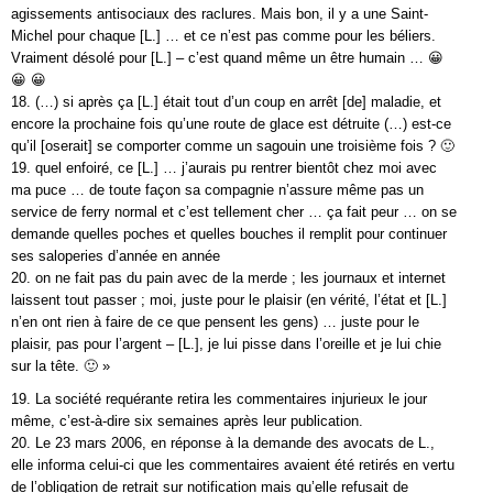
agissements antisociaux des raclures. Mais bon, il y a une Saint-
Michel pour chaque [L.] … et ce n’est pas comme pour les béliers.
Vraiment désolé pour [L.] – c’est quand même un être humain … 😀
😀 😀
18. (…) si après ça [L.] était tout d’un coup en arrêt [de] maladie, et
encore la prochaine fois qu’une route de glace est détruite (…) est-ce
qu’il [oserait] se comporter comme un sagouin une troisième fois ? 🙂
19. quel enfoiré, ce [L.] … j’aurais pu rentrer bientôt chez moi avec
ma puce … de toute façon sa compagnie n’assure même pas un
service de ferry normal et c’est tellement cher … ça fait peur … on se
demande quelles poches et quelles bouches il remplit pour continuer
ses saloperies d’année en année
20. on ne fait pas du pain avec de la merde ; les journaux et internet
laissent tout passer ; moi, juste pour le plaisir (en vérité, l’état et [L.]
n’en ont rien à faire de ce que pensent les gens) … juste pour le
plaisir, pas pour l’argent – [L.], je lui pisse dans l’oreille et je lui chie
sur la tête. 🙂 »
19. La société requérante retira les commentaires injurieux le jour
même, c’est-à-dire six semaines après leur publication.
20. Le 23 mars 2006, en réponse à la demande des avocats de L.,
elle informa celui-ci que les commentaires avaient été retirés en vertu
de l’obligation de retrait sur notification mais qu’elle refusait de