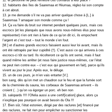
11. et personne ne peut remettre ces connards à leur place ?
12. habitants des îles de Saaremaa et Hiiumaa, réglez-lui son compte
à cet abruti.
13. je me demande s’il ne va pas arriver quelque chose à [L.] à
Saaremaa ? arnaquer son monde comme ça !
14. Ça va faire du bruit sur internet pendant quelques jours, mais ces
escrocs (et les planqués que nous avons nous-mêmes élus pour nous
représenter) n’en ont rien à faire de ce qu’on dit ici, ils empochent
l’argent et c’est tout – tout le monde s’en fout.
[M.] et d’autres grands escrocs faisaient aussi leur loi avant, mais ils
ont été rattrapés par leur cupidité (†). C’est aussi ce qui arrivera à ces
escrocs-ci tôt ou tard. Ils récolteront ce qu’ils ont semé, mais il faut
quand même les arrêter (et nous faire justice nous-mêmes, car l’état
ne peut rien contre eux – c’est eux qui gouvernent en fait), parce qu’ils
vivent au jour le jour. Après eux, le déluge.
15. un de ces jours, je m’en vais entarter [V.].
bon sang, dès qu’on met un chaudron sur le feu et que la fumée sort
de la cheminée du sauna, les corbeaux de Saaremaa arrivent – ils
croient (…) qu’on va égorger un porc. eh ben non
16. salopards !!!! l’Ofelia aussi a une certif[ication] glace, alors ça
n’explique pas pourquoi on avait besoin du Ola !!!
17. Bien sûr, l’état estonien, dirigé par des raclures [et] financé par
des raclures, ne fait rien pour empêcher ou sanctionner les