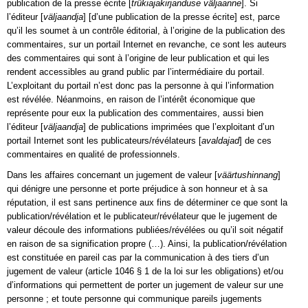
publication de la presse écrite [
trükiajakirjanduse väljaanne
]. Si
l’éditeur [
väljaandja
] [d’une publication de la presse écrite] est, parce
qu’il les soumet à un contrôle éditorial, à l’origine de la publication des
commentaires, sur un portail Internet en revanche, ce sont les auteurs
des commentaires qui sont à l’origine de leur publication et qui les
rendent accessibles au grand public par l’intermédiaire du portail.
L’exploitant du portail n’est donc pas la personne à qui l’information
est révélée. Néanmoins, en raison de l’intérêt économique que
représente pour eux la publication des commentaires, aussi bien
l’éditeur [
väljaandja
] de publications imprimées que l’exploitant d’un
portail Internet sont les publicateurs/révélateurs [
avaldajad
] de ces
commentaires en qualité de professionnels.
Dans les affaires concernant un jugement de valeur [
väärtushinnang
]
qui dénigre une personne et porte préjudice à son honneur et à sa
réputation, il est sans pertinence aux fins de déterminer ce que sont la
publication/révélation et le publicateur/révélateur que le jugement de
valeur découle des informations publiées/révélées ou qu’il soit négatif
en raison de sa signification propre (…). Ainsi, la publication/révélation
est constituée en pareil cas par la communication à des tiers d’un
jugement de valeur (article 1046 § 1 de la loi sur les obligations) et/ou
d’informations qui permettent de porter un jugement de valeur sur une
personne ; et toute personne qui communique pareils jugements