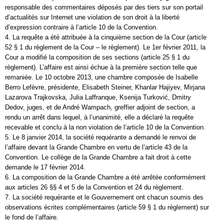
responsable des commentaires déposés par des tiers sur son portail
d’actualités sur Internet une violation de son droit à la liberté
d’expression contraire à l’article 10 de la Convention.
4. La requête a été attribuée à la cinquième section de la Cour (article
52 § 1 du règlement de la Cour – le règlement). Le 1er février 2011, la
Cour a modifié la composition de ses sections (article 25 § 1 du
règlement). L’affaire est ainsi échue à la première section telle que
remaniée. Le 10 octobre 2013, une chambre composée de Isabelle
Berro Lefèvre, présidente, Elisabeth Steiner, Khanlar Hajiyev, Mirjana
Lazarova Trajkovska, Julia Laffranque, Ksenija Turković, Dmitry
Dedov, juges, et de André Wampach, greffier adjoint de section, a
rendu un arrêt dans lequel, à l’unanimité, elle a déclaré la requête
recevable et conclu à la non violation de l’article 10 de la Convention.
5. Le 8 janvier 2014, la société requérante a demandé le renvoi de
l’affaire devant la Grande Chambre en vertu de l’article 43 de la
Convention. Le collège de la Grande Chambre a fait droit à cette
demande le 17 février 2014.
6. La composition de la Grande Chambre a été arrêtée conformément
aux articles 26 §§ 4 et 5 de la Convention et 24 du règlement.
7. La société requérante et le Gouvernement ont chacun soumis des
observations écrites complémentaires (article 59 § 1 du règlement) sur
le fond de l’affaire.