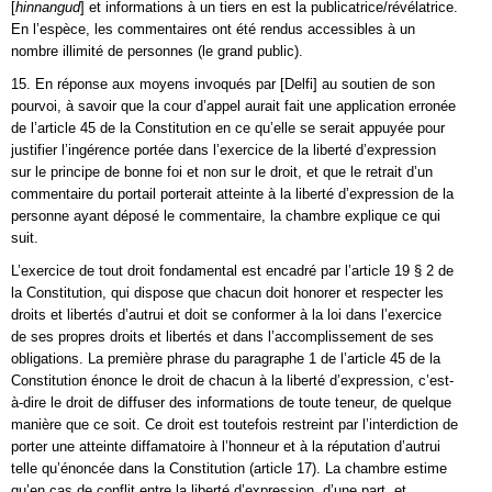
[
hinnangud
] et informations à un tiers en est la publicatrice/révélatrice.
En l’espèce, les commentaires ont été rendus accessibles à un
nombre illimité de personnes (le grand public).
15. En réponse aux moyens invoqués par [Delfi] au soutien de son
pourvoi, à savoir que la cour d’appel aurait fait une application erronée
de l’article 45 de la Constitution en ce qu’elle se serait appuyée pour
justifier l’ingérence portée dans l’exercice de la liberté d’expression
sur le principe de bonne foi et non sur le droit, et que le retrait d’un
commentaire du portail porterait atteinte à la liberté d’expression de la
personne ayant déposé le commentaire, la chambre explique ce qui
suit.
L’exercice de tout droit fondamental est encadré par l’article 19 § 2 de
la Constitution, qui dispose que chacun doit honorer et respecter les
droits et libertés d’autrui et doit se conformer à la loi dans l’exercice
de ses propres droits et libertés et dans l’accomplissement de ses
obligations. La première phrase du paragraphe 1 de l’article 45 de la
Constitution énonce le droit de chacun à la liberté d’expression, c’est-
à-dire le droit de diffuser des informations de toute teneur, de quelque
manière que ce soit. Ce droit est toutefois restreint par l’interdiction de
porter une atteinte diffamatoire à l’honneur et à la réputation d’autrui
telle qu’énoncée dans la Constitution (article 17). La chambre estime
qu’en cas de conflit entre la liberté d’expression, d’une part, et