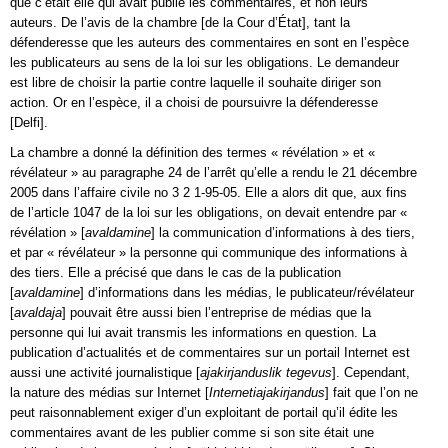
que c’était elle qui avait publié les commentaires, et non leurs
auteurs. De l’avis de la chambre [de la Cour d’État], tant la
défenderesse que les auteurs des commentaires en sont en l’espèce
les publicateurs au sens de la loi sur les obligations. Le demandeur
est libre de choisir la partie contre laquelle il souhaite diriger son
action. Or en l’espèce, il a choisi de poursuivre la défenderesse
[Delfi].
La chambre a donné la définition des termes « révélation » et «
révélateur » au paragraphe 24 de l’arrêt qu’elle a rendu le 21 décembre
2005 dans l’affaire civile no 3 2 1-95-05. Elle a alors dit que, aux fins
de l’article 1047 de la loi sur les obligations, on devait entendre par «
révélation » [
avaldamine
] la communication d’informations à des tiers,
et par « révélateur » la personne qui communique des informations à
des tiers. Elle a précisé que dans le cas de la publication
[
avaldamine
] d’informations dans les médias, le publicateur/révélateur
[
avaldaja
] pouvait être aussi bien l’entreprise de médias que la
personne qui lui avait transmis les informations en question. La
publication d’actualités et de commentaires sur un portail Internet est
aussi une activité journalistique [
ajakirjanduslik tegevus
]. Cependant,
la nature des médias sur Internet [
Internetiajakirjandus
] fait que l’on ne
peut raisonnablement exiger d’un exploitant de portail qu’il édite les
commentaires avant de les publier comme si son site était une