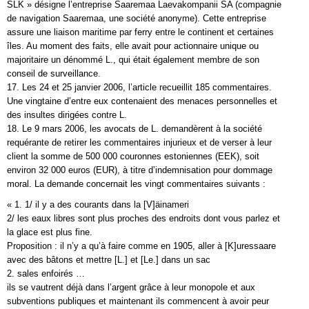
SLK » désigne l’entreprise Saaremaa Laevakompanii SA (compagnie
de navigation Saaremaa, une société anonyme). Cette entreprise
assure une liaison maritime par ferry entre le continent et certaines
îles. Au moment des faits, elle avait pour actionnaire unique ou
majoritaire un dénommé L., qui était également membre de son
conseil de surveillance.
17. Les 24 et 25 janvier 2006, l’article recueillit 185 commentaires.
Une vingtaine d’entre eux contenaient des menaces personnelles et
des insultes dirigées contre L.
18. Le 9 mars 2006, les avocats de L. demandèrent à la société
requérante de retirer les commentaires injurieux et de verser à leur
client la somme de 500 000 couronnes estoniennes (EEK), soit
environ 32 000 euros (EUR), à titre d’indemnisation pour dommage
moral. La demande concernait les vingt commentaires suivants :
« 1. 1/ il y a des courants dans la [V]äinameri
2/ les eaux libres sont plus proches des endroits dont vous parlez et
la glace est plus fine.
Proposition : il n’y a qu’à faire comme en 1905, aller à [K]uressaare
avec des bâtons et mettre [L.] et [Le.] dans un sac
2. sales enfoirés …
ils se vautrent déjà dans l’argent grâce à leur monopole et aux
subventions publiques et maintenant ils commencent à avoir peur