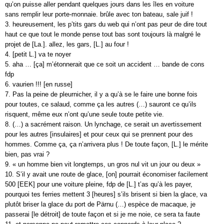
qu’on puisse aller pendant quelques jours dans les îles en voiture
sans remplir leur porte-monnaie. brûle avec ton bateau, sale juif !
3. heureusement, les p’tits gars du web qui n’ont pas peur de dire tout
haut ce que tout le monde pense tout bas sont toujours là malgré le
projet de [La.]. allez, les gars, [L.] au four !
4. [petit L.] va te noyer
5. aha … [ça] m’étonnerait que ce soit un accident … bande de cons
fdp
6. vaurien !!! [en russe]
7. Pas la peine de pleurnicher, il y a qu’à se le faire une bonne fois
pour toutes, ce salaud, comme ça les autres (…) sauront ce qu’ils
risquent, même eux n’ont qu’une seule toute petite vie.
8. (…) a sacrément raison. Un lynchage, ce serait un avertissement
pour les autres [insulaires] et pour ceux qui se prennent pour des
hommes. Comme ça, ça n’arrivera plus ! De toute façon, [L.] le mérite
bien, pas vrai ?
9. « un homme bien vit longtemps, un gros nul vit un jour ou deux »
10. S’il y avait une route de glace, [on] pourrait économiser facilement
500 [EEK] pour une voiture pleine, fdp de [L.] t’as qu’à les payer,
pourquoi tes ferries mettent 3 [heures] s’ils brisent si bien la glace, va
plutôt briser la glace du port de Pärnu (…) espèce de macaque, je
passerai [le détroit] de toute façon et si je me noie, ce sera ta faute