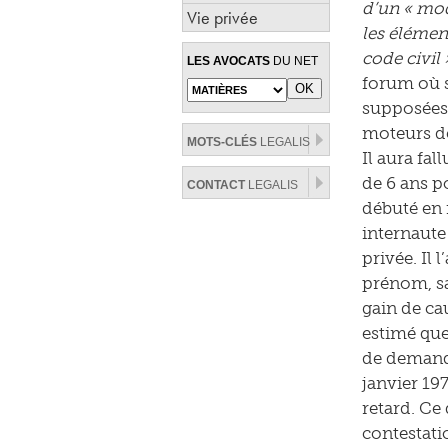
d’un « mod
Vie privée
les élémen
code civil 
LES AVOCATS
DU NET
forum où so
supposées,
moteurs de
MOTS-CLÉS
LEGALIS
Il aura fal
de 6 ans po
CONTACT
LEGALIS
débuté en 
internaute
privée. Il
prénom, sa
gain de ca
estimé que
de demande
janvier 19
retard. Ce 
contestati