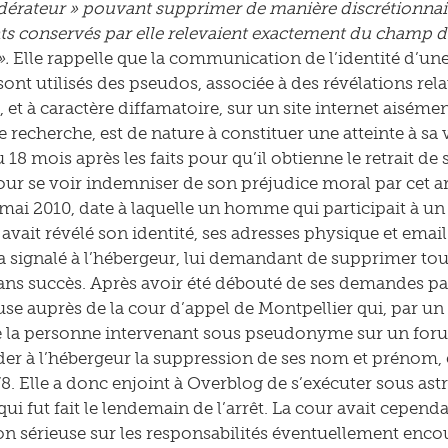
érateur » pouvant supprimer de manière discrétionnaire
ts conservés par elle relevaient exactement du champ d’a
».
Elle rappelle que la communication de l’identité d’un
nt utilisés des pseudos, associée à des révélations relat
 et à caractère diffamatoire, sur un site internet aiséme
 recherche, est de nature à constituer une atteinte à sa v
lu 18 mois après les faits pour qu’il obtienne le retrait d
ur se voir indemniser de son préjudice moral par cet arrê
mai 2010, date à laquelle un homme qui participait à u
 avait révélé son identité, ses adresses physique et email
 l’a signalé à l’hébergeur, lui demandant de supprimer t
ns succès. Après avoir été débouté de ses demandes pa
use auprès de la cour d’appel de Montpellier qui, par un
 la personne intervenant sous pseudonyme sur un forum
r à l’hébergeur la suppression de ses nom et prénom, en
78. Elle a donc enjoint à Overblog de s’exécuter sous ast
qui fut fait le lendemain de l’arrêt. La cour avait cepend
on sérieuse sur les responsabilités éventuellement encour