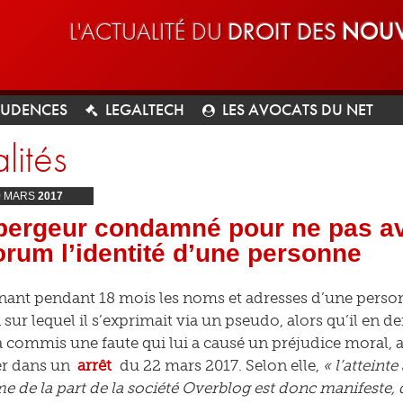
L'ACTUALITÉ DU
DROIT DES
NOUV
RUDENCES
LEGALTECH
LES AVOCATS DU NET
lités
9
MARS
2017
bergeur condamné pour ne pas av
orum l’identité d’une personne
ant pendant 18 mois les noms et adresses d’une perso
 sur lequel il s’exprimait via un pseudo, alors qu’il en 
 commis une faute qui lui a causé un préjudice moral, a
er dans un
arrêt
du 22 mars 2017. Selon elle,
« l’atteint
me de la part de la société Overblog est donc manifeste, 