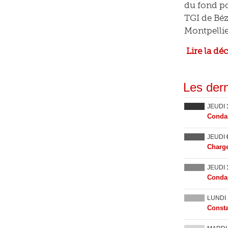
du fond po
TGI de Béz
Montpellie
Lire la dé
Les dern
JEUDI
Condam
JEUDI
Charge
JEUDI
Condam
LUNDI
Consta