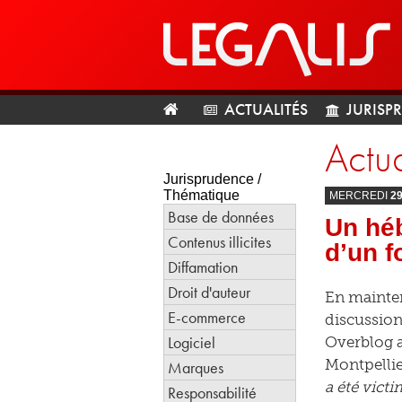
ACTUALITÉS
JURISP
Actua
Jurisprudence /
Thématique
MERCREDI
2
Base de données
Un hé
Contenus illicites
d’un f
Diffamation
Droit d'auteur
En mainten
E-commerce
discussion
Logiciel
Overblog a
Montpelli
Marques
a été victi
Responsabilité