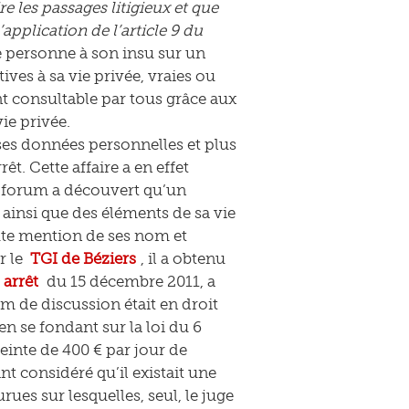
 les passages litigieux et que
pplication de l’article 9 du
e personne à son insu sur un
ives à sa vie privée, vraies ou
nt consultable par tous grâce aux
ie privée.
e ses données personnelles et plus
t. Cette affaire a en effet
n forum a découvert qu’un
 ainsi que des éléments de sa vie
oute mention de ses nom et
r le
TGI de Béziers
, il a obtenu
arrêt
du 15 décembre 2011, a
 de discussion était en droit
 se fondant sur la loi du 6
reinte de 400 € par jour de
ant considéré qu’il existait une
ues sur lesquelles, seul, le juge