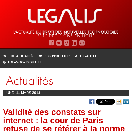
L'ACTUALITÉ DU
DROIT DES
NOUVELLES TECHNOLOGIES
3112 DÉCISIONS EN LIGNE
ACTUALITÉS
JURISPRUDENCES
LEGALTECH
LES AVOCATS DU NET
Actualités
LUNDI
11
MARS
2013
Validité des constats sur
internet : la cour de Paris
refuse de se référer à la norme