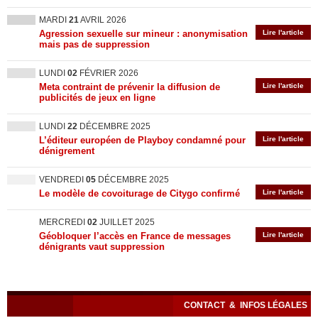
MARDI
21
AVRIL 2026
Agression sexuelle sur mineur : anonymisation
Lire l'article
mais pas de suppression
LUNDI
02
FÉVRIER 2026
Meta contraint de prévenir la diffusion de
Lire l'article
publicités de jeux en ligne
LUNDI
22
DÉCEMBRE 2025
L’éditeur européen de Playboy condamné pour
Lire l'article
dénigrement
VENDREDI
05
DÉCEMBRE 2025
Le modèle de covoiturage de Citygo confirmé
Lire l'article
MERCREDI
02
JUILLET 2025
Géobloquer l’accès en France de messages
Lire l'article
dénigrants vaut suppression
CONTACT
&
INFOS LÉGALES