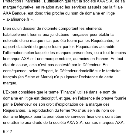
Protection Financière”. L’utilisation que fait la société AXA S.A. de sa
marque figurative, en relation avec les services assurés par la filiale
AXA Banque, est donc très proche du nom de domaine en litige
« axafinance.fr ».
Bien qu’un dossier de notoriété comportant les éléments
habituellement fournis aux juridictions françaises pour établir la
notoriété d’une marque n’ait pas été fourni par les Requérantes, le
rapport d’activité du groupe fourni par les Requérantes accrédite
l’affirmation selon laquelle les marques présentées, ou à tout le moins
la marque AXA est une marque notoire, au moins en France. En tout
état de cause, cela n’est pas contesté par le Défendeur. En
conséquence, selon l’Expert, le Défendeur domicilié sur le territoire
français (en Seine et Marne) n’a pu ignorer l’existence de cette
marque.
L’Expert considère que le terme “Finance” utilisé dans le nom de
domaine en litige est descriptif, et que, en l’absence de preuve fournie
par le Défendeur de son droit d’exploitation de la marque des
Requérantes, la reproduction du terme “Axa” au sein du nom de
domaine litigieux pour la promotion de services financiers constitue
une atteinte aux droits de la société AXA S.A. sur ses marques AXA.
6.2.2