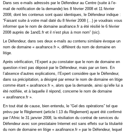
Dans ses e-mails adressés par le Défendeur au Centre (suite à l’e-
mail de notification de la demande) les 8 février 2008 et 11 février
2008, dont les contenus sont quasi identiques, le Défendeur indique :
“Faisant suite à votre mail daté du 8 février 2008 (…) je voudrais vous
informer que le nom de domaine axafrance.fr a été résilié le 6 février
2008 auprès de 1and1.fr et il n’est plus à mon nom” (sic).
Le Défendeur, dans ses deux e-mails au contenu similaire évoque un
nom de domaine « axafrance.fr », différent du nom de domaine en
litige.
Après vérification, l’Expert a pu constater que le nom de domaine en
question n’est pas déposé par le Défendeur, mais par un tiers. En
l’absence d’autres explications, l’Expert considère que le Défendeur,
dans sa précipitation, a désigné par erreur le nom de domaine en litige
comme étant « axafrance.fr », alors que la demande, ainsi qu’elle lui a
été notifiée, et à laquelle il répond, concerne le nom de domaine
« axafinance.fr ».
En tout état de cause, bien entendu, le “Gel des opérations” tel que
prévu par le Règlement (article I.13 du Règlement) ayant été confirmé
par l’Afnic le 31 janvier 2008, la résiliation du contrat de services du
Défendeur avec son prestataire Internet est sans effets sur la titularité
du nom de domaine en litige « axafinance.fr » par le Défendeur, lequel