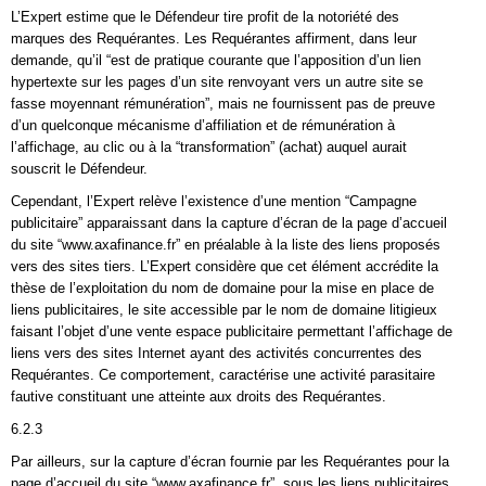
L’Expert estime que le Défendeur tire profit de la notoriété des
marques des Requérantes. Les Requérantes affirment, dans leur
demande, qu’il “est de pratique courante que l’apposition d’un lien
hypertexte sur les pages d’un site renvoyant vers un autre site se
fasse moyennant rémunération”, mais ne fournissent pas de preuve
d’un quelconque mécanisme d’affiliation et de rémunération à
l’affichage, au clic ou à la “transformation” (achat) auquel aurait
souscrit le Défendeur.
Cependant, l’Expert relève l’existence d’une mention “Campagne
publicitaire” apparaissant dans la capture d’écran de la page d’accueil
du site “www.axafinance.fr” en préalable à la liste des liens proposés
vers des sites tiers. L’Expert considère que cet élément accrédite la
thèse de l’exploitation du nom de domaine pour la mise en place de
liens publicitaires, le site accessible par le nom de domaine litigieux
faisant l’objet d’une vente espace publicitaire permettant l’affichage de
liens vers des sites Internet ayant des activités concurrentes des
Requérantes. Ce comportement, caractérise une activité parasitaire
fautive constituant une atteinte aux droits des Requérantes.
6.2.3
Par ailleurs, sur la capture d’écran fournie par les Requérantes pour la
page d’accueil du site “www.axafinance.fr”, sous les liens publicitaires,