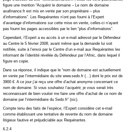
figure une mention “Acquérir le domaine – Le nom de domaine
axafinance.fr est mis en vente par son propriétaire – plus
d’informations”. Les Requérantes n’ont pas fourni à l’Expert
d’avantage d’informations sur cette mise en vente, celles-ci n’ayant
pas fourni les pages accessibles par le lien “plus d’informations”.
Cependant, l’Expert a eu accès à un e-mail adressé par le Défendeur
au Centre le 5 février 2008, avant même que la demande lui soit
notifiée, suite à l’envoi par le Centre d’un e-mail aux Requérantes les
informant de l’identité révélée du Défendeur par l’Afnic, dans lequel il
figure en copie.
Dans sa réponse, il indique que le “nom de domaine est actuellement
en vente par l’intermédiaire du site www.sedo.fr (…) dont le prix est de
3900 €. A ce jour j’ai reçu une offre d’achat anonyme concernant ce
nom de domaine. Si vous souhaitez l’acquérir, je vous serait très
reconnaissant de bien vouloir me faire une offre d’achat de ce nom de
domaine par l’intermédiaire du Sedo.fr” (sic).
Compte tenu des faits de l’espèce, l’Expert considère cet e-mail
comme établissant une tentative de revente du nom de domaine
litigieux fautive et préjudiciable aux Requérantes.
6.2.4