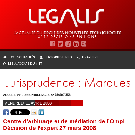
L'ACTUALITÉ DU
DROIT DES
NOUVELLES TECHNOLOGIES
3112 DÉCISIONS EN LIGNE
ACTUALITÉS
JURISPRUDENCES
LEGALTECH
LES AVOCATS DU NET
Jurisprudence : Marques
ACCUEIL
>>
JURISPRUDENCES
>>
MARQUES
VENDREDI
11
AVRIL
2008
Centre d’arbitrage et de médiation de l’Ompi
Décision de l’expert 27 mars 2008