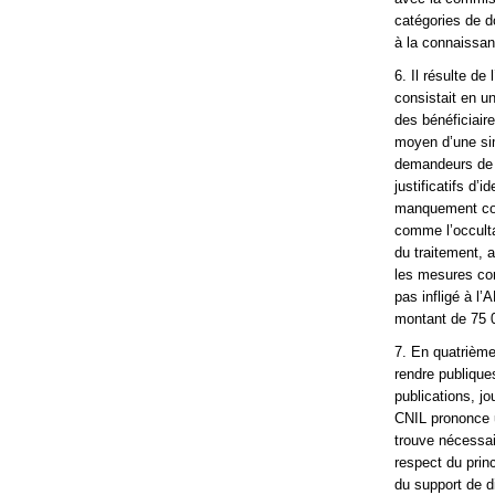
catégories de d
à la connaissan
6. Il résulte de
consistait en u
des bénéficiaire
moyen d’une si
demandeurs de l
justificatifs d’
manquement cons
comme l’occulta
du traitement, 
les mesures cor
pas infligé à l
montant de 75 
7. En quatrième 
rendre publique
publications, j
CNIL prononce u
trouve nécessai
respect du prin
du support de di