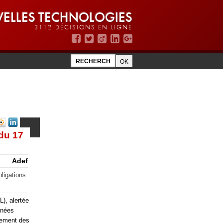
ELLES TECHNOLOGIES
3112 DÉCISIONS EN LIGNE
du 17
Adef
bligations
L), alertée
nnées
ppement des