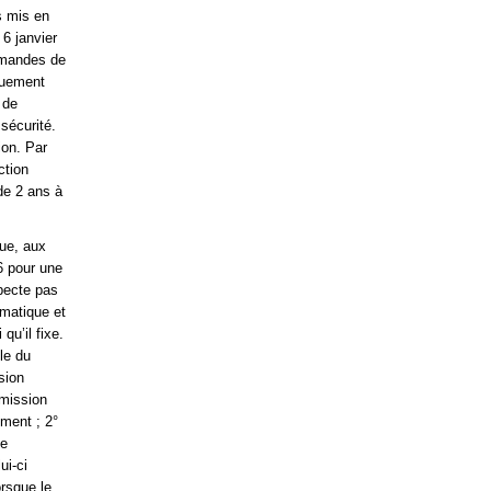
s mis en
 6 janvier
demandes de
nquement
 de
 sécurité.
ion. Par
ction
de 2 ans à
que, aux
16 pour une
pecte pas
rmatique et
qu’il fixe.
le du
sion
mmission
ement ; 2°
le
ui-ci
orsque le