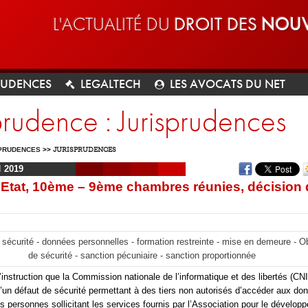
L'ACTUALITÉ DU
DROIT DES
NOUV
RUDENCES
LEGALTECH
LES AVOCATS DU NET
prudence : Jurisprudences
PRUDENCES
>>
JURISPRUDENCES
I
2019
’Etat, 10ème – 9ème chambres réunies, décision 
e sécurité - données personnelles - formation restreinte - mise en demeure - O
de sécurité - sanction pécuniaire - sanction proportionnée
 l’instruction que la Commission nationale de l’informatique et des libertés (CNI
d’un défaut de sécurité permettant à des tiers non autorisés d’accéder aux do
s personnes sollicitant les services fournis par l’Association pour le dévelo