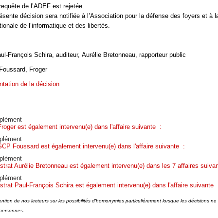
 requête de l’ADEF est rejetée.
résente décision sera notifiée à l’Association pour la défense des foyers et à l
onale de l’informatique et des libertés.
ul-François Schira, auditeur, Aurélie Bretonneau, rapporteur public
oussard, Froger
ntation de la décision
plément
roger est également intervenu(e) dans l'affaire suivante :
plément
SCP Foussard est également intervenu(e) dans l'affaire suivante :
plément
strat Aurélie Bretonneau est également intervenu(e) dans les 7 affaires suiva
plément
strat Paul-François Schira est également intervenu(e) dans l'affaire suivante 
tention de nos lecteurs sur les possibilités d'homonymies particuliérement lorsque les décisions n
personnes.