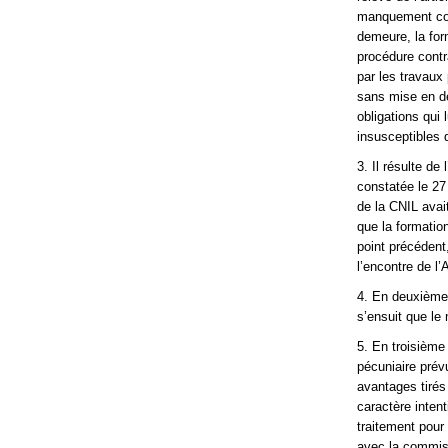
manquement cons
demeure, la for
procédure contra
par les travaux 
sans mise en d
obligations qui 
insusceptibles d
3. Il résulte de
constatée le 27
de la CNIL avait
que la formatio
point précédent
l’encontre de l
4. En deuxième 
s’ensuit que le
5. En troisième 
pécuniaire prév
avantages tiré
caractère inten
traitement pour
avec la commiss