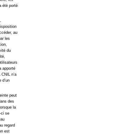
 été porté
L
isposition
accéder, au
ar les
ion,
vité du
té,
tilisateurs
a apporté
a CNIL n’a
e d’un
reinte peut
 dans des
Lorsque la
-ci se
 au
au regard
on est