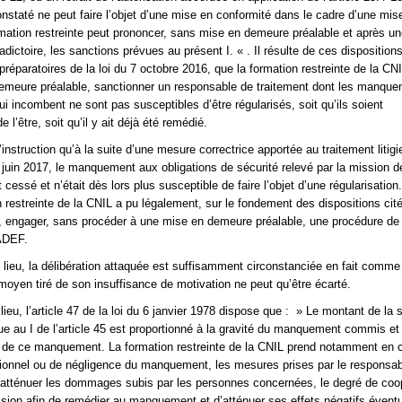
taté ne peut faire l’objet d’une mise en conformité dans le cadre d’une mis
mation restreinte peut prononcer, sans mise en demeure préalable et après u
dictoire, les sanctions prévues au présent I. « . Il résulte de ces dispositions
préparatoires de la loi du 7 octobre 2016, que la formation restreinte de la CN
emeure préalable, sanctionner un responsable de traitement dont les manqu
lui incombent ne sont pas susceptibles d’être régularisés, soit qu’ils soient
e l’être, soit qu’il y ait déjà été remédié.
 l’instruction qu’à la suite d’une mesure correctrice apportée au traitement litigi
 juin 2017, le manquement aux obligations de sécurité relevé par la mission d
 cessé et n’était dès lors plus susceptible de faire l’objet d’une régularisation.
n restreinte de la CNIL a pu légalement, sur le fondement des dispositions cit
, engager, sans procéder à une mise en demeure préalable, une procédure de
’ADEF.
lieu, la délibération attaquée est suffisamment circonstanciée en fait comme e
 moyen tiré de son insuffisance de motivation ne peut qu’être écarté.
lieu, l’article 47 de la loi du 6 janvier 1978 dispose que : » Le montant de la 
ue au I de l’article 45 est proportionné à la gravité du manquement commis et
s de ce manquement. La formation restreinte de la CNIL prend notamment en 
tionnel ou de négligence du manquement, les mesures prises par le responsa
 atténuer les dommages subis par les personnes concernées, le degré de coo
ion afin de remédier au manquement et d’atténuer ses effets négatifs éventu