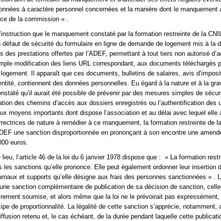
onnées à caractère personnel concernées et la manière dont le manquement a
ce de la commission « .
 l’instruction que le manquement constaté par la formation restreinte de la CNI
n défaut de sécurité du formulaire en ligne de demande de logement mis à la d
s des prestations offertes par l’ADEF, permettant à tout tiers non autorisé d’
mple modification des liens URL correspondant, aux documents téléchargés p
ogement. Il apparaît que ces documents, bulletins de salaires, avis d’imposit
identité, contiennent des données personnelles. Eu égard à la nature et à la gra
taté qu’il aurait été possible de prévenir par des mesures simples de sécuri
tion des chemins d’accès aux dossiers enregistrés ou l’authentification des u
aux moyens importants dont dispose l’association et au délai avec lequel elle 
rectrices de nature à remédier à ce manquement, la formation restreinte de l
’ADEF une sanction disproportionnée en prononçant à son encontre une amend
000 euros.
lieu, l’article 46 de la loi du 6 janvier 1978 dispose que : » La formation rest
s les sanctions qu’elle prononce. Elle peut également ordonner leur insertion
ournaux et supports qu’elle désigne aux frais des personnes sanctionnées « . 
ne sanction complémentaire de publication de sa décision de sanction, celle
rement soumise, et alors même que la loi ne le prévoirait pas expressément,
cipe de proportionnalité. La légalité de cette sanction s’apprécie, notamment, 
ffusion retenu et, le cas échéant, de la durée pendant laquelle cette publicati