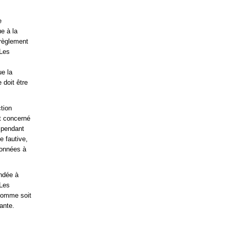
e
e à la
 règlement
 Les
ue la
 doit être
ction
nt concerné
n pendant
e fautive,
données à
ondée à
 Les
 somme soit
ante.