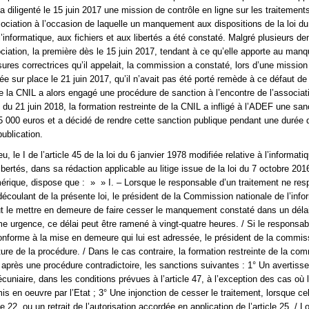
a diligenté le 15 juin 2017 une mission de contrôle en ligne sur les traitement
sociation à l’occasion de laquelle un manquement aux dispositions de la loi du
 l’informatique, aux fichiers et aux libertés a été constaté. Malgré plusieurs 
ociation, la première dès le 15 juin 2017, tendant à ce qu’elle apporte au ma
sures correctrices qu’il appelait, la commission a constaté, lors d’une mission
ée sur place le 21 juin 2017, qu’il n’avait pas été porté remède à ce défaut de
e la CNIL a alors engagé une procédure de sanction à l’encontre de l’associat
 du 21 juin 2018, la formation restreinte de la CNIL a infligé à l’ADEF une san
5 000 euros et a décidé de rendre cette sanction publique pendant une durée 
ublication.
eu, le I de l’article 45 de la loi du 6 janvier 1978 modifiée relative à l’informati
libertés, dans sa rédaction applicable au litige issue de la loi du 7 octobre 20
rique, dispose que : » » I. – Lorsque le responsable d’un traitement ne res
découlant de la présente loi, le président de la Commission nationale de l’info
ut le mettre en demeure de faire cesser le manquement constaté dans un délai 
e urgence, ce délai peut être ramené à vingt-quatre heures. / Si le responsab
onforme à la mise en demeure qui lui est adressée, le président de la commis
ture de la procédure. / Dans le cas contraire, la formation restreinte de la co
 après une procédure contradictoire, les sanctions suivantes : 1° Un avertiss
uniaire, dans les conditions prévues à l’article 47, à l’exception des cas où 
is en oeuvre par l’Etat ; 3° Une injonction de cesser le traitement, lorsque cel
cle 22, ou un retrait de l’autorisation accordée en application de l’article 25. / L