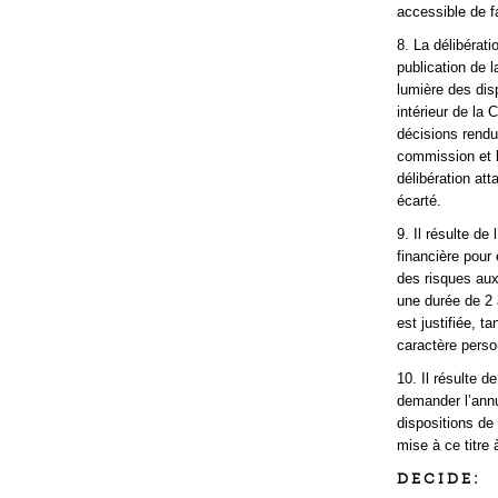
accessible de fa
8. La délibérat
publication de 
lumière des disp
intérieur de la
décisions rendue
commission et le
délibération att
écarté.
9. Il résulte de
financière pour 
des risques aux
une durée de 2 
est justifiée, 
caractère pers
10. Il résulte 
demander l’annul
dispositions de
mise à ce titre 
D E C I D E :