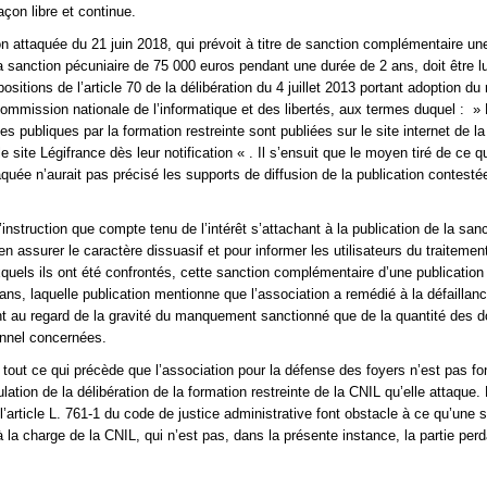
çon libre et continue.
ion attaquée du 21 juin 2018, qui prévoit à titre de sanction complémentaire un
la sanction pécuniaire de 75 000 euros pendant une durée de 2 ans, doit être lu
ositions de l’article 70 de la délibération du 4 juillet 2013 portant adoption du
 Commission nationale de l’informatique et des libertés, aux termes duquel : »
s publiques par la formation restreinte sont publiées sur le site internet de la
 site Légifrance dès leur notification « . Il s’ensuit que le moyen tiré de ce q
aquée n’aurait pas précisé les supports de diffusion de la publication contestée
 l’instruction que compte tenu de l’intérêt s’attachant à la publication de la san
en assurer le caractère dissuasif et pour informer les utilisateurs du traiteme
quels ils ont été confrontés, cette sanction complémentaire d’une publicatio
ans, laquelle publication mentionne que l’association a remédié à la défaillanc
tant au regard de la gravité du manquement sanctionné que de la quantité des 
onnel concernées.
de tout ce qui précède que l’association pour la défense des foyers n’est pas f
ation de la délibération de la formation restreinte de la CNIL qu’elle attaque.
 l’article L. 761-1 du code de justice administrative font obstacle à ce qu’une
à la charge de la CNIL, qui n’est pas, dans la présente instance, la partie perd