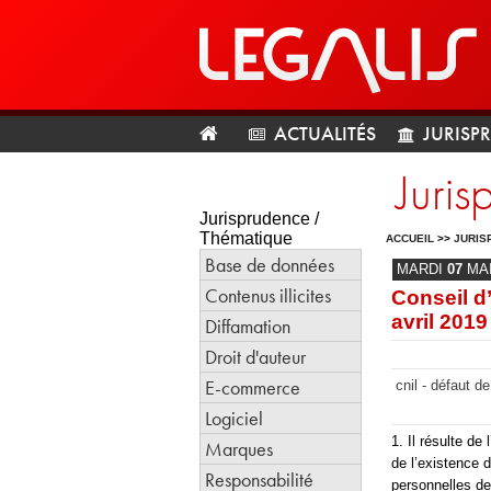
ACTUALITÉS
JURISP
Juris
Jurisprudence /
Thématique
ACCUEIL
>>
JURIS
Base de données
MARDI
07
MA
Contenus illicites
Conseil d
avril 2019
Diffamation
Droit d'auteur
E-commerce
cnil - défaut d
Logiciel
1. Il résulte de
Marques
de l’existence 
Responsabilité
personnelles de