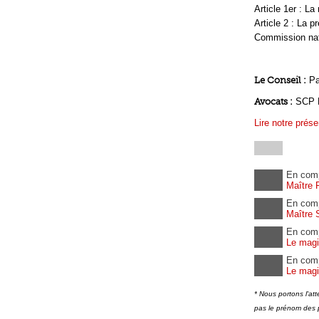
Article 1er : La
Article 2 : La p
Commission nati
Le Conseil :
Pa
Avocats :
SCP F
Lire notre prése
En com
Maître F
En com
Maître 
En com
Le magi
En com
Le magi
* Nous portons l'at
pas le prénom des 