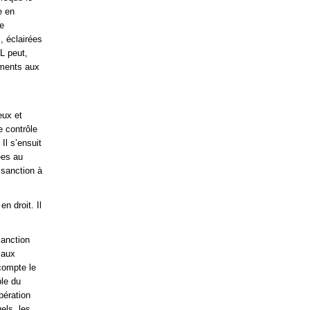
e en
ne
, éclairées
IL peut,
ements aux
eux et
e contrôle
 Il s’ensuit
ées au
 sanction à
n droit. Il
sanction
 aux
compte le
ble du
pération
els, les