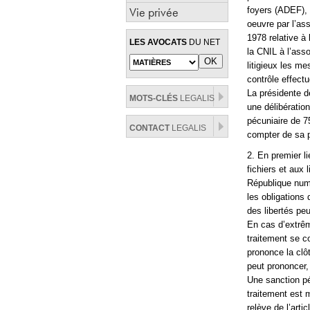
Vie privée
foyers (ADEF), 
oeuvre par l’as
1978 relative à
LES AVOCATS
DU NET
la CNIL à l’ass
litigieux les me
contrôle effectu
La présidente d
MOTS-CLÉS
LEGALIS
une délibération
pécuniaire de 7
CONTACT
LEGALIS
compter de sa p
2. En premier li
fichiers et aux 
République numé
les obligations 
des libertés pe
En cas d’extrêm
traitement se c
prononce la clô
peut prononcer,
Une sanction péc
traitement est m
relève de l’arti