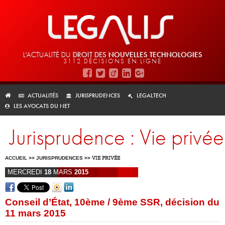
L'ACTUALITÉ DU
DROIT DES
NOUVELLES TECHNOLOGIES
3112 DÉCISIONS EN LIGNE
ACTUALITÉS
JURISPRUDENCES
LEGALTECH
LES AVOCATS DU NET
Jurisprudence : Vie privée
ACCUEIL
>>
JURISPRUDENCES
>>
VIE PRIVÉE
MERCREDI
18
MARS
2015
Conseil d’État, 10ème / 9ème SSR, décision du
11 mars 2015