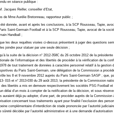
endu en séance publique :
M. Jacques Reiller, conseiller d’Etat,
ns de Mme Aurélie Bretonneau, rapporteur public ;
 été donnée, avant et après les conclusions, à la SCP Rousseau, Tapie, avoc
aris Saint-Germain Football et à la SCP Rousseau, Tapie, avocat de la soc
main Handball ;
que les deux requêtes visées ci-dessus présentent à juger des questions sem
e les joindre pour statuer par une seule décision ;
qu’à la suite de la décision n° 2012-358C du 26 octobre 2012 de la présidente 
nale de l’informatique et des libertés de procéder à la vérification de la conf
 1978 de tout traitement de données à caractère personnel relatif à la gestion 
sportives du Paris Saint-Germain, une délégation de la Commission a procéd
trôle les 8 et 9 novembre 2012 auprès du Paris Saint-Germain SASP ; que, p
13- 015 et n° 2013-030 du 29 août 2013, la présidente de la Commission nati
et des libertés a mis en demeure respectivement les sociétés PSG Football e
un délai d’un mois à compter de la notification de la décision, et sous réserv
s auraient déjà pu adopter, d’une part, de procéder auprès de la Commission 
isation concernant tous traitements ayant pour finalité l’exclusion des perso
eine complémentaire d’interdiction de stade prononcée par l’autorité judiciair
 sûreté décidée par l’autorité administrative et à une demande d’autorisation