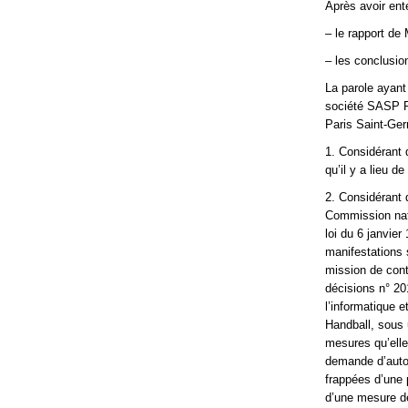
Après avoir ent
– le rapport de 
– les conclusio
La parole ayant
société SASP P
Paris Saint-Ger
1. Considérant 
qu’il y a lieu d
2. Considérant 
Commission natio
loi du 6 janvier
manifestations 
mission de con
décisions n° 20
l’informatique 
Handball, sous 
mesures qu’elle
demande d’autor
frappées d’une p
d’une mesure de