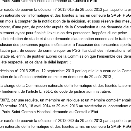
 Paris Saint-Germain Football demande au Conseil d’Etat :
our excès de pouvoir la décision n° 2013-015 du 29 août 2013 par laquelle la p
n nationale de l’informatique et des libertés a mis en demeure la SASP PSG
’un mois à compter de la notification de la décision, et sous réserve des mesu
adopter, d’une part, de procéder auprès de la Commission à une demande d’aut
raitement ayant pour finalité l’exclusion des personnes frappées d’une peine
d’interdiction de stade et à une demande d’autorisation concernant le traite
’exclusion des personnes jugées indésirables à l’occasion des rencontres sport
’autre part, de cesser de communiquer au PSG Handball des informations rel
e stade et, enfin, de justifier auprès de la Commission que l’ensemble des de
 été respecté, et ce dans le délai imparti ;
a décision n° 2013-235 du 12 septembre 2013 par laquelle le bureau de la Com
cation de la décision précitée de mise en demeure du 29 août 2013 ;
 la charge de la Commission nationale de l’informatique et des libertés la so
 fondement de l’article L. 761-1 du code de justice administrative.
73072, par une requête, un mémoire en réplique et un mémoire complémentair
 30 octobre 2013, 18 avril 2014 et 29 avril 2016 au secrétariat du contentieux 
 Paris Saint-Germain Handball demande au Conseil d’Etat :
our excès de pouvoir la décision n° 2013-030 du 29 août 2013 par laquelle la p
n nationale de l’informatique et des libertés a mis en demeure la SASP PSG