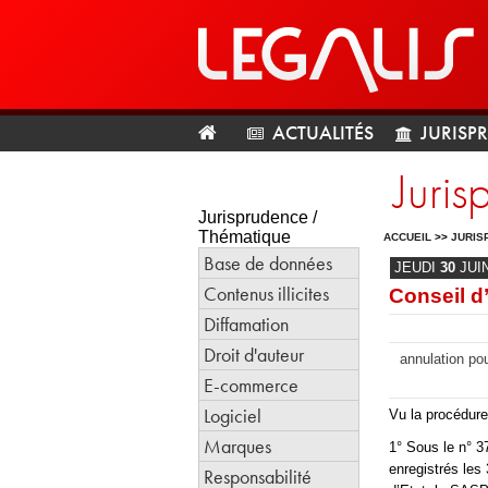
ACTUALITÉS
JURISP
Juris
Jurisprudence /
Thématique
ACCUEIL
>>
JURIS
Base de données
JEUDI
30
JUI
Contenus illicites
Conseil d
Diffamation
Droit d'auteur
annulation pou
E-commerce
Logiciel
Vu la procédure
Marques
1° Sous le n° 3
enregistrés les
Responsabilité