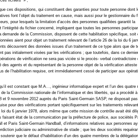
ces fichiers » ;
que ces dispositions, qui constituent des garanties pour toute personne dont 
ives font l’objet du traitement en cause, mais aussi pour le gestionnaire du fi
teurs, pour lesquels la limitation d’accès des personnes qualifiées garantit la
et l’intégrité du fichier concerné, impliquent que toutes les personnes participa
 la demande de la Commission, disposent de cette habilitation spécifique, soit 
données aient pour objet un traitement relevant de l’article 26 de la loi du 6 jan
ents découvrent des données issues d’un traitement de ce type alors que de t
t pas initialement visées par les vérifications ; que toutefois, dans ce dernier
pérations de vérification ne sera pas viciée si le procès- verbal contradictoire
é des agents et du représentant de la personne objet de la vérification atteste
s de l’habilitation requise, ont immédiatement cessé de participer aux opérat
qu’il est constant que M.A…, ingénieur informatique expert et l’un des quatr
n de la Commission nationale de l’informatique et des libertés, qui a procédé à
 8 et 9 novembre 2012 auprès du Paris Saint-Germain SASP, ne disposait pas
equise pour des vérifications portant spécifiquement sur les traitements relevan
la loi du 6 janvier 1978, alors même que cette mission de contrôle avait été dili
s faisant état de la communication par la préfecture de police, aux sociétés P
l et Paris Saint-Germain Handball, d’informations relatives aux personnes aya
terdiction judiciaire ou administrative de stade ; que les deux sociétés requéra
soutenir que le défaut d’habilitation d’un des quatre membres de la délégation