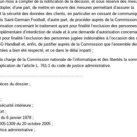
’un mois à compter de la notification de la décision, et sous réserve des mesu
adopter, d’une part, de mettre en oeuvre des mesures permettant d’assurer la
 et la sécurité des données des clients, en particulier en cessant de communiq
s Saint-Germain Football, d’autre part, de procéder auprès de la Commission
isation concernant le traitement ayant pour finalité l’exclusion des personne
plémentaire d’interdiction de stade et à une demande d’autorisation concerna
t pour finalité l’exclusion des personnes jugées indésirables à l’occasion des
G Handball et, enfin, de justifier auprès de la Commission que l’ensemble de
ées a bien été respecté, et ce dans le délai imparti ;
 la charge de la Commission nationale de l’informatique et des libertés la so
lication de l’article L. 761-1 du code de justice administrative.
………………………………………………………
ièces du dossier ;
;
sécurité intérieure ;
rt ;
7 du 6 janvier 1978 ;
2005-1309 du 20 octobre 2005 ;
tice administrative ;