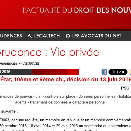
L'ACTUALITÉ DU
DROIT DES
NOUV
RUDENCES
LEGALTECH
LES AVOCATS DU NET
prudence : Vie privée
PRUDENCES
>>
VIE PRIVÉE
N
2016
’État, 10ème et 9ème ch., décision du 13 juin 201
PSG 
r excès de pouvoir - cnil - contrôle sur place - données personnelles - habilit
agents - traitement de données à caractère personnel
 suivante :
73063, par une requête, un mémoire en réplique et un mémoire complémentair
 30 octobre 2013, 18 avril 2014 et 29 avril 2016 au secrétariat du contentieux 