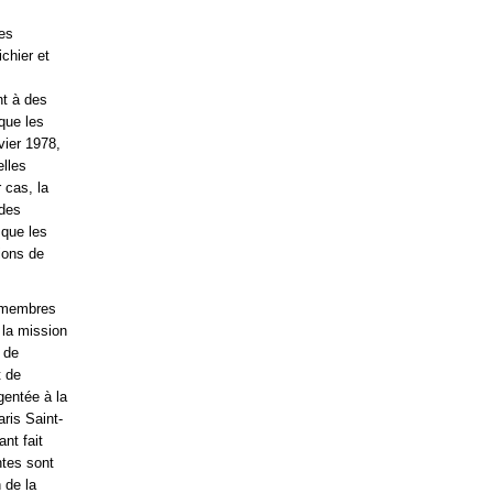
les
chier et
nt à des
que les
vier 1978,
elles
 cas, la
 des
 que les
ions de
e membres
 la mission
 de
t de
gentée à la
aris Saint-
nt fait
ntes sont
 de la