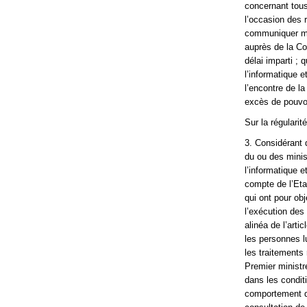
concernant tous
l’occasion des 
communiquer mut
auprès de la Co
délai imparti ;
l’informatique e
l’encontre de l
excès de pouvo
Sur la régularit
3. Considérant q
du ou des minis
l’informatique 
compte de l’Etat
qui ont pour obj
l’exécution de
alinéa de l’art
les personnes lu
les traitements 
Premier ministr
dans les conditi
comportement de