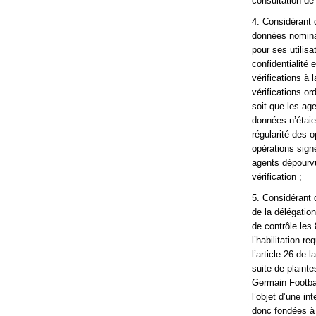
consultation de 
4. Considérant 
données nominat
pour ses utilisa
confidentialité 
vérifications à
vérifications or
soit que les ag
données n’étaien
régularité des o
opérations sign
agents dépourvu
vérification ;
5. Considérant 
de la délégatio
de contrôle les
l’habilitation r
l’article 26 de 
suite de plainte
Germain Footbal
l’objet d’une in
donc fondées à 