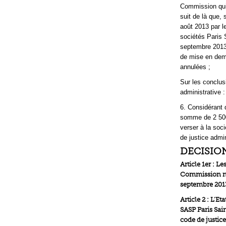
Commission qui a
suit de là que,
août 2013 par 
sociétés Paris 
septembre 2013 
de mise en deme
annulées ;
Sur les conclusi
administrative :
6. Considérant q
somme de 2 500 
verser à la soci
de justice admin
DECISIO
Article 1er : L
Commission nat
septembre 201
Article 2 : L’E
SASP Paris Sai
code de justice