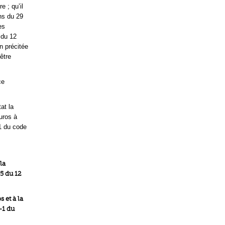
e ; qu’il
ons du 29
es
 du 12
n précitée
être
ce
at la
uros à
-1 du code
la
5 du 12
 et à la
-1 du