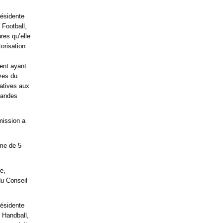
résidente
 Football,
res qu’elle
orisation
ment ayant
ives du
atives aux
mandes
mission a
mme de 5
e,
du Conseil
résidente
 Handball,