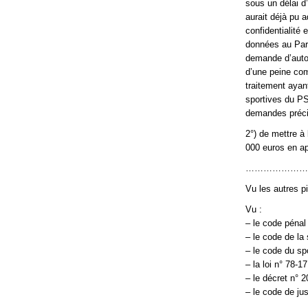
sous un délai d
aurait déjà pu 
confidentialité
données au Pari
demande d’autor
d’une peine com
traitement ayan
sportives du PS
demandes précit
2°) de mettre à
000 euros en app
…………………
Vu les autres p
Vu :
– le code pénal 
– le code de la 
– le code du spo
– la loi n° 78-1
– le décret n° 
– le code de jus