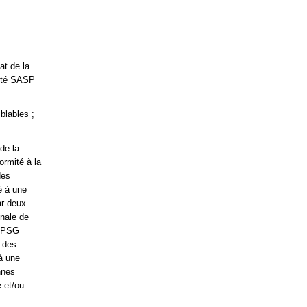
at de la
iété SASP
blables ;
de la
ormité à la
des
é à une
ar deux
onale de
t PSG
e des
à une
nnes
e et/ou