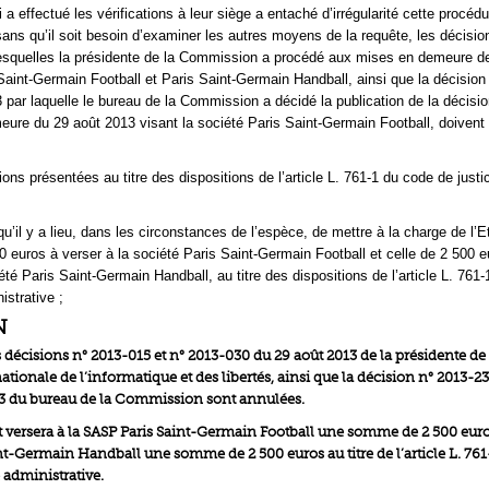
 effectué les vérifications à leur siège a entaché d’irrégularité cette procédur
 sans qu’il soit besoin d’examiner les autres moyens de la requête, les décisi
lesquelles la présidente de la Commission a procédé aux mises en demeure d
Saint-Germain Football et Paris Saint-Germain Handball, ainsi que la décision
par laquelle le bureau de la Commission a décidé la publication de la décisio
ure du 29 août 2013 visant la société Paris Saint-Germain Football, doivent 
ons présentées au titre des dispositions de l’article L. 761-1 du code de justi
u’il y a lieu, dans les circonstances de l’espèce, de mettre à la charge de l’Et
euros à verser à la société Paris Saint-Germain Football et celle de 2 500 e
été Paris Saint-Germain Handball, au titre des dispositions de l’article L. 761
istrative ;
N
es décisions n° 2013-015 et n° 2013-030 du 29 août 2013 de la présidente de 
ionale de l’informatique et des libertés, ainsi que la décision n° 2013-23
3 du bureau de la Commission sont annulées.
tat versera à la SASP Paris Saint-Germain Football une somme de 2 500 euros
nt-Germain Handball une somme de 2 500 euros au titre de l’article L. 761
 administrative.