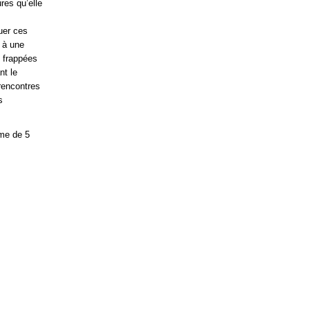
res qu’elle
uer ces
 à une
s frappées
nt le
 rencontres
s
mme de 5