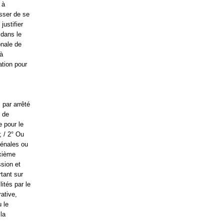
 à
sser de se
justifier
 dans le
onale de
 à
ation pour
 par arrêté
e de
e pour le
; / 2° Ou
pénales ou
uxième
sion et
rtant sur
lités par le
ative,
u le
la