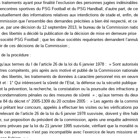
 traitements ayant pour finalité l’exclusion des personnes jugées indésirables
rencontres sportives du PSG Football et du PSG Handball, d’autre part, de ce
uellement des informations relatives aux interdictions de stade et, enfin, de 
mmission que l’ensemble des demandes précitées a bien été respecté, et ce
 que, par une décision du 12 septembre 2013, le bureau de la Commission nati
t des libertés a décidé la publication de la décision de mise en demeure prise
a société PSG Football ; que les deux sociétés requérantes demandent l’annul
ir de ces décisions de la Commission ;
é de la procédure :
u’aux termes du I de l’article 26 de la loi du 6 janvier 1978 : » Sont autorisés
tres compétents, pris après avis motivé et publié de la Commission national
et des libertés, les traitements de données à caractère personnel mis en oeuvr
 et : 1° Qui intéressent la sûreté de l’Etat, la défense ou la sécurité publique 
et la prévention, la recherche, la constatation ou la poursuite des infractions 
s condamnations pénales ou des mesures de sûreté » ; qu’aux termes du de
icle 84 du décret n° 2005-1309 du 20 octobre 2005 : » Les agents de la commis
i prêtant leur concours, appelés à effectuer les visites ou les vérifications po
relevant de l’article 26 de la loi du 6 janvier 1978 susvisée, doivent y être habi
e, sur proposition du président de la commission, après une enquête administr
ons prévues par la loi du 21 janvier 1995 susvisée, vérifiant que la moralité o
 ces personnes n’est pas incompatible avec l’exercice de leurs missions et 