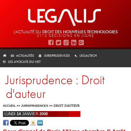
L'ACTUALITÉ DU
DROIT DES
NOUVELLES TECHNOLOGIES
3112 DÉCISIONS EN LIGNE
ACTUALITÉS
JURISPRUDENCES
LEGALTECH
LES AVOCATS DU NET
Jurisprudence : Droit
d'auteur
ACCUEIL
>>
JURISPRUDENCES
>>
DROIT D'AUTEUR
LUNDI
14
JANVIER
2008