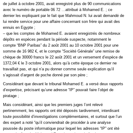
de juillet à octobre 2001, avait enregistré plus de 90 communications
avec le numéro de portable 06 72 …attribué à Mohamed E. ; ce
dernier les expliquant par le fait que Mahmoud N. lui avait demandé de
lui rendre service pour une affaire concernant son frère qui avait des
ennuis en Egypte ;
– que les comptes de Mohamed E. avaient enregistrés de nombreux
dépôts en espèces pendant la période suspecte, notamment le
compte “BNP Paribas” du 2 août 2001 au 10 octobre 2001 pour une
somme de 16 982 €, et le compte “Société Générale” une remise de
chèque de 30000 francs le 22 août 2001 et un versement d’espèce de
1372,04 € le 3 octobre 2001, alors qu’à cette époque ce dernier ne
travaillait pas, et qui n’a pu donner comme seule explication qu’il
s’agissait d’argent de poche donné par son père ;
Considérant que devant le tribunal Mohamed E. a versé deux rapports
d’expertise, précisant qu’une adresse “IP” pouvait faire l’objet de
piratage ;
Mais considérant, ainsi que les premiers juges l’ont relevé
pertinemment, les rapports ont été déposés tardivement, interdisant
toute possibilité d’investigations complémentaires, et surtout que l’un
des expert a noté “qu’il conviendrait de procéder à une analyse
poussée du poste informatique pour lequel les adresses “IP” ont été