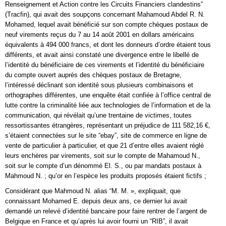
Renseignement et Action contre les Circuits Financiers clandestins”
(Tracfin), qui avait des soupçons concernant Mahamoud Abdel R. N.
Mohamed, lequel avait bénéficié sur son compte chèques postaux de
neuf virements reçus du 7 au 14 août 2001 en dollars américains
équivalents à 494 000 francs, et dont les donneurs d’ordre étaient tous
différents, et avait ainsi constaté une divergence entre le libellé de
l’identité du bénéficiaire de ces virements et l’identité du bénéficiaire
du compte ouvert auprès des chèques postaux de Bretagne,
l’intéressé déclinant son identité sous plusieurs combinaisons et
orthographes différentes, une enquête était confiée à l’office central de
lutte contre la criminalité liée aux technologies de l’information et de la
communication, qui révélait qu’une trentaine de victimes, toutes
ressortissantes étrangères, représentant un préjudice de 111 582,16 €,
s’étaient connectées sur le site “ebay”, site de commerce en ligne de
vente de particulier à particulier, et que 21 d’entre elles avaient réglé
leurs enchères par virements, soit sur le compte de Mahamoud N.,
soit sur le compte d’un dénommé El. S., ou par mandats postaux à
Mahmoud N. ; qu’or en l’espèce les produits proposés étaient fictifs ;
Considérant que Mahmoud N. alias “M. M. », expliquait, que
connaissant Mohamed E. depuis deux ans, ce dernier lui avait
demandé un relevé d’identité bancaire pour faire rentrer de l’argent de
Belgique en France et qu’après lui avoir fourni un “RIB”, il avait