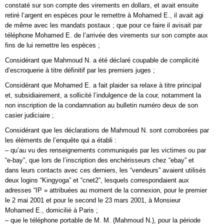
constaté sur son compte des virements en dollars, et avait ensuite
retiré l’argent en espèces pour le remettre à Mohamed E., il avait agi
de même avec les mandats postaux ; que pour ce faire il avisait par
téléphone Mohamed E. de l’arrivée des virements sur son compte aux
fins de lui remettre les espèces ;
Considérant que Mahmoud N. a été déclaré coupable de complicité
d’escroquerie à titre définitif par les premiers juges ;
Considérant que Mohamed E. a fait plaider sa relaxe à titre principal
et, subsidiairement, a sollicité l’indulgence de la cour, notamment la
non inscription de la condamnation au bulletin numéro deux de son
casier judiciaire ;
Considérant que les déclarations de Mahmoud N. sont corroborées par
les éléments de l’enquête qui a établi :
– qu’au vu des renseignements communiqués par les victimes ou par
“e-bay”, que lors de l’inscription des enchérisseurs chez “ebay” et
dans leurs contacts avec ces derniers, les “vendeurs” avaient utilisés
deux logins “Kingyoga” et “cnet2”, lesquels correspondaient aux
adresses “IP » attribuées au moment de la connexion, pour le premier
le 2 mai 2001 et pour le second le 23 mars 2001, à Monsieur
Mohamed E., domicilié à Paris ;
– que le téléphone portable de M. M. (Mahmoud N.), pour la période