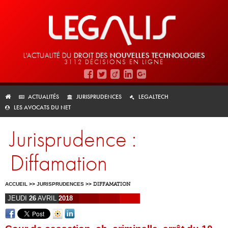
L'ACTUALITÉ DU
DROIT DES
NOUVELLES TECHNOLOGIES
3112 DÉCISIONS EN LIGNE
ACTUALITÉS
JURISPRUDENCES
LEGALTECH
LES AVOCATS DU NET
Jurisprudence :
Diffamation
ACCUEIL
>>
JURISPRUDENCES
>>
DIFFAMATION
JEUDI
26
AVRIL
2018