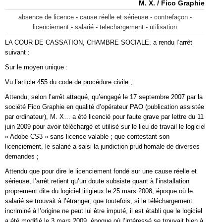
M. X. / Fico Graphie
absence de licence - cause réelle et sérieuse - contrefaçon -
licenciement - salarié - telechargement - utilisation
LA COUR DE CASSATION, CHAMBRE SOCIALE, a rendu l’arrêt
suivant :
Sur le moyen unique :
Vu l’article 455 du code de procédure civile ;
Attendu, selon l’arrêt attaqué, qu’engagé le 17 septembre 2007 par la
société Fico Graphie en qualité d’opérateur PAO (publication assistée
par ordinateur), M. X… a été licencié pour faute grave par lettre du 11
juin 2009 pour avoir téléchargé et utilisé sur le lieu de travail le logiciel
« Adobe CS3 » sans licence valable ; que contestant son
licenciement, le salarié a saisi la juridiction prud’homale de diverses
demandes ;
Attendu que pour dire le licenciement fondé sur une cause réelle et
sérieuse, l’arrêt retient qu’un doute subsiste quant à l’installation
proprement dite du logiciel litigieux le 25 mars 2008, époque où le
salarié se trouvait à l’étranger, que toutefois, si le téléchargement
incriminé à l’origine ne peut lui être imputé, il est établi que le logiciel
a été modifié le 3 mars 2009, époque où l’intéressé se trouvait bien à