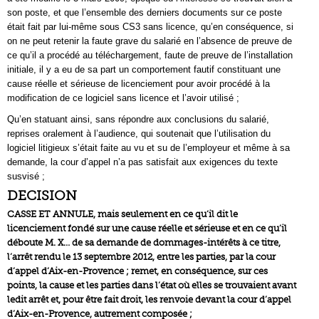
son poste, et que l’ensemble des derniers documents sur ce poste
était fait par lui-même sous CS3 sans licence, qu’en conséquence, si
on ne peut retenir la faute grave du salarié en l’absence de preuve de
ce qu’il a procédé au téléchargement, faute de preuve de l’installation
initiale, il y a eu de sa part un comportement fautif constituant une
cause réelle et sérieuse de licenciement pour avoir procédé à la
modification de ce logiciel sans licence et l’avoir utilisé ;
Qu’en statuant ainsi, sans répondre aux conclusions du salarié,
reprises oralement à l’audience, qui soutenait que l’utilisation du
logiciel litigieux s’était faite au vu et su de l’employeur et même à sa
demande, la cour d’appel n’a pas satisfait aux exigences du texte
susvisé ;
DECISION
CASSE ET ANNULE, mais seulement en ce qu’il dit le
licenciement fondé sur une cause réelle et sérieuse et en ce qu’il
déboute M. X… de sa demande de dommages-intérêts à ce titre,
l’arrêt rendu le 13 septembre 2012, entre les parties, par la cour
d’appel d’Aix-en-Provence ; remet, en conséquence, sur ces
points, la cause et les parties dans l’état où elles se trouvaient avant
ledit arrêt et, pour être fait droit, les renvoie devant la cour d’appel
d’Aix-en-Provence, autrement composée ;