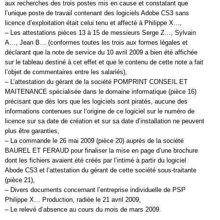
aux recherches des trois postes mis en cause et constatant que
l’unique poste de travail contenant des logiciels Adobe CS3 sans
licence d’exploitation était celui tenu et affecté à Philippe X…,
– Les attestations pièces 13 à 15 de messieurs Serge Z…, Sylvain
A…, Jean B… (conformes toutes les trois aux formes légales et
déclarant que la note de service du 10 avril 2009 a bien été affichée
sur le tableau destiné à cet effet et que le contenu de cette note a fait
l’objet de commentaires entre les salariés),
– L’attestation du gérant de la société POMPRINT CONSEIL ET
MAITENANCE spécialisée dans le domaine informatique (pièce 16)
précisant que dès lors que les logiciels sont piratés, aucune des
informations contenues sur l’origine de ce logiciel sur le numéro de
licence sur sa date de création et sur sa date d’installation ne peuvent
plus être garanties,
– La commande le 26 mai 2009 (pièce 20) auprès de la société
BAUREL ET FERAUD pour finaliser la mise en page d’une brochure
dont les fichiers avaient été créés par l’intimé à partir du logiciel
Abode CS3 et l’attestation du gérant de cette société sous-traitante
(pièce 21),
– Divers documents concernant l’entreprise individuelle de PSP
Philippe X… Production, radiée le 21 avril 2009,
– Le relevé d’absence au cours du mois de mars 2009.