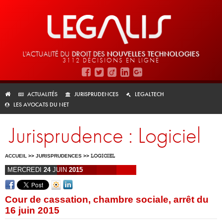
L'ACTUALITÉ DU
DROIT DES
NOUVELLES TECHNOLOGIES
3112 DÉCISIONS EN LIGNE
ACTUALITÉS
JURISPRUDENCES
LEGALTECH
LES AVOCATS DU NET
Jurisprudence : Logiciel
ACCUEIL
>>
JURISPRUDENCES
>>
LOGICIEL
MERCREDI
24
JUIN
2015
Cour de cassation, chambre sociale, arrêt du
16 juin 2015